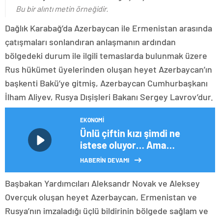
Bu bir alıntı metin örneğidir.
Dağlık Karabağ’da Azerbaycan ile Ermenistan arasında
çatışmaları sonlandıran anlaşmanın ardından
bölgedeki durum ile ilgili temaslarda bulunmak üzere
Rus hükümet üyelerinden oluşan heyet Azerbaycan’ın
başkenti Bakü’ye gitmiş, Azerbaycan Cumhurbaşkanı
İlham Aliyev, Rusya Dışişleri Bakanı Sergey Lavrov’dur.
EKONOMI
Ünlü çiftin kızı şimdi ne
istese oluyor… Ama
büyüyünce çalışmazsa tek
HABERİN DEVAMI
kuruşu olmayacak…
Çocuklara miras yok!
Başbakan Yardımcıları Aleksandr Novak ve Aleksey
Overçuk oluşan heyet Azerbaycan, Ermenistan ve
Rusya’nın imzaladığı üçlü bildirinin bölgede sağlam ve