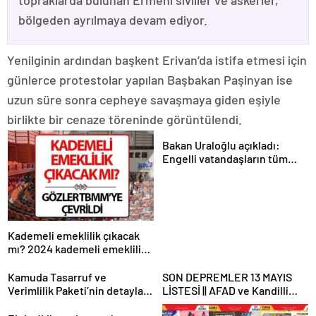
topraklarda bulunan Ermeni siviller ve askerler,
bölgeden ayrılmaya devam ediyor.
Yenilginin ardından başkent Erivan’da istifa etmesi için
günlerce protestolar yapılan Başbakan Paşinyan ise
uzun süre sonra cepheye savaşmaya giden eşiyle
birlikte bir cenaze töreninde görüntülendi.
Bakan Uraloğlu açıkladı:
Engelli vatandaşların tüm
ulaşım ihtiyaçlarını
karşılayacağız
Kademeli emeklilik çıkacak
mı? 2024 kademeli emeklilik
son dakika haberleri ve
gelişmeleri
Kamuda Tasarruf ve
SON DEPREMLER 13 MAYIS
Verimlilik Paketi’nin detayları
LİSTESİ || AFAD ve Kandilli
belli oluyor
son dakika depremler