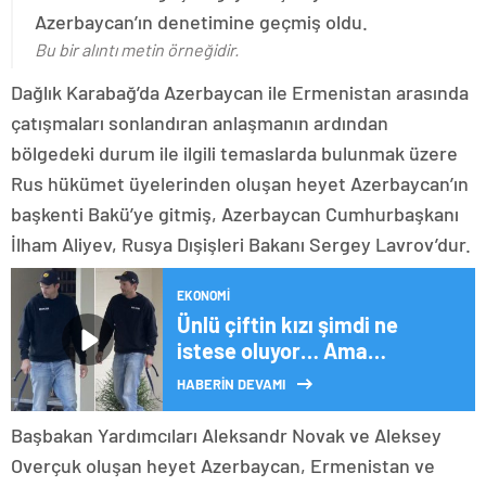
Azerbaycan’ın denetimine geçmiş oldu.
Bu bir alıntı metin örneğidir.
Dağlık Karabağ’da Azerbaycan ile Ermenistan arasında
çatışmaları sonlandıran anlaşmanın ardından
bölgedeki durum ile ilgili temaslarda bulunmak üzere
Rus hükümet üyelerinden oluşan heyet Azerbaycan’ın
başkenti Bakü’ye gitmiş, Azerbaycan Cumhurbaşkanı
İlham Aliyev, Rusya Dışişleri Bakanı Sergey Lavrov’dur.
EKONOMI
Ünlü çiftin kızı şimdi ne
istese oluyor… Ama
büyüyünce çalışmazsa tek
HABERİN DEVAMI
kuruşu olmayacak…
Çocuklara miras yok!
Başbakan Yardımcıları Aleksandr Novak ve Aleksey
Overçuk oluşan heyet Azerbaycan, Ermenistan ve