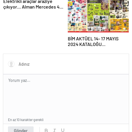
tablosu: Erzincan, Antalya ve
Elektrikli araçlar araziye
Denizli depremle sallandı! Az
çıkıyor… Alman Mercedes 45
önce deprem mi oldu?
yıllık ikonik G-Serisi’ni
elektriğin gücüyle daha
kabiliyetli yaptı
BİM AKTÜEL 14- 17 MAYIS
2024 KATALOĞU
YAYIMLANDI!|| BİM’e bu hafta
gelecek ürünler neler?
Bim’de bu hafta Kamp
Malzemeleri, Taşınabilir Güç
İstasyonu satışa çıkıyor…
En az 10 karakter gerekli
Gönder