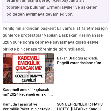
erdiren anlaşma gereği Azerbaycan’a ait
topraklarda bulunan Ermeni siviller ve askerler,
bölgeden ayrılmaya devam ediyor.
Yenilginin ardından başkent Erivan’da istifa etmesi için
günlerce protestolar yapılan Başbakan Paşinyan ise
uzun süre sonra cepheye savaşmaya giden eşiyle
birlikte bir cenaze töreninde görüntülendi.
Bakan Uraloğlu açıkladı:
Engelli vatandaşların tüm
ulaşım ihtiyaçlarını
karşılayacağız
Kademeli emeklilik çıkacak
mı? 2024 kademeli emeklilik
son dakika haberleri ve
gelişmeleri
Kamuda Tasarruf ve
SON DEPREMLER 13 MAYIS
Verimlilik Paketi’nin detayları
LİSTESİ || AFAD ve Kandilli