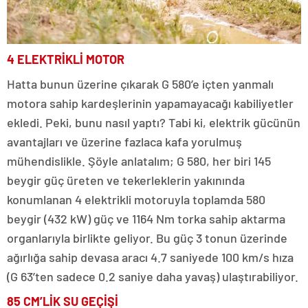
4 ELEKTRİKLİ MOTOR
Hatta bunun üzerine çıkarak G 580’e içten yanmalı
motora sahip kardeşlerinin yapamayacağı kabiliyetler
ekledi. Peki, bunu nasıl yaptı? Tabi ki, elektrik gücünün
avantajları ve üzerine fazlaca kafa yorulmuş
mühendislikle. Şöyle anlatalım; G 580, her biri 145
beygir güç üreten ve tekerleklerin yakınında
konumlanan 4 elektrikli motoruyla toplamda 580
beygir (432 kW) güç ve 1164 Nm torka sahip aktarma
organlarıyla birlikte geliyor. Bu güç 3 tonun üzerinde
ağırlığa sahip devasa aracı 4.7 saniyede 100 km/s hıza
(G 63’ten sadece 0.2 saniye daha yavaş) ulaştırabiliyor.
85 CM’LİK SU GEÇİŞİ