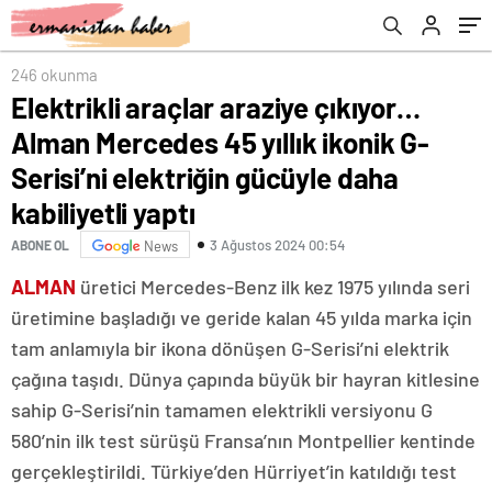
elektriğin gücüyle daha kabiliyetli yaptı
ürünler neler? Bim’de bu hafta Kamp
Malzemeleri, Taşınabilir Güç İstasyonu satışa
çıkıyor…
246 okunma
Elektrikli araçlar araziye çıkıyor…
Alman Mercedes 45 yıllık ikonik G-
Serisi’ni elektriğin gücüyle daha
kabiliyetli yaptı
3 Ağustos 2024 00:54
ABONE OL
News
ALMAN
üretici Mercedes-Benz ilk kez 1975 yılında seri
üretimine başladığı ve geride kalan 45 yılda marka için
tam anlamıyla bir ikona dönüşen G-Serisi’ni elektrik
çağına taşıdı. Dünya çapında büyük bir hayran kitlesine
sahip G-Serisi’nin tamamen elektrikli versiyonu G
580’nin ilk test sürüşü Fransa’nın Montpellier kentinde
gerçekleştirildi. Türkiye’den Hürriyet’in katıldığı test