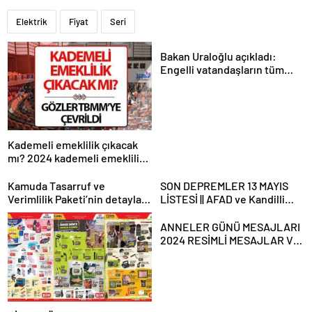
Elektrik
Fiyat
Seri
Bakan Uraloğlu açıkladı:
Engelli vatandaşların tüm
ulaşım ihtiyaçlarını
karşılayacağız
Kademeli emeklilik çıkacak
mı? 2024 kademeli emeklilik
son dakika haberleri ve
gelişmeleri
Kamuda Tasarruf ve
SON DEPREMLER 13 MAYIS
Verimlilik Paketi’nin detayları
LİSTESİ || AFAD ve Kandilli
belli oluyor
son dakika depremler
tablosu: Erzincan, Antalya ve
ANNELER GÜNÜ MESAJLARI
Denizli depremle sallandı! Az
2024 RESİMLİ MESAJLAR VE
önce deprem mi oldu?
GÜZEL SÖZLER💐👩‍👧‍👦||
Sevgiliye Anneler Günü
mesajı arkadaşa, KURUMSAL
Anneler Günü mesajları
sözleri