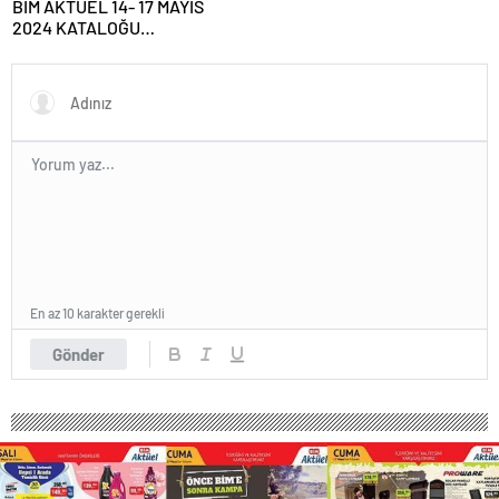
BİM AKTÜEL 14- 17 MAYIS
2024 KATALOĞU
YAYIMLANDI!|| BİM’e bu hafta
gelecek ürünler neler?
Bim’de bu hafta Kamp
Malzemeleri, Taşınabilir Güç
İstasyonu satışa çıkıyor…
En az 10 karakter gerekli
Gönder