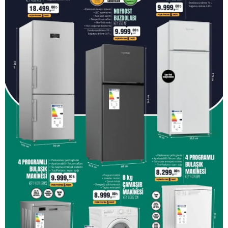
1.799 TL, Metal İskeletli Katlanır Kamp Sandalyesi 1.399
TL, Seyahat Tip Kamp Sandalyesi 499 TL, Kamp
Sandalyesi 699 TL, Uyku Tulumu 599 TL’den satışa
sunulacak. Peki, bim’de bu hafta cuma neler var? İşte,
BİM aktüel 14-17 Mayıs 2024