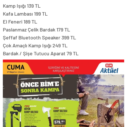
Keysmart Nofrost Buzdolabı 9.999 TL
Buzdolabı 9.999 TL
4 Programlı Bulaşık Makinesi 9.999 TL
8 Kg Çamaşır Makinesi 8.999 TL
4 Programlı Bulaşık Makinesi 8.299 TL
Keysmart Nofrost Buzdolabı 18.499 TL
Aile Tipi Çadır 4.999 TL
Verandalı Çadır 3.999 TL
Çift Katmanlı Çadır 2.599 TL
Çift Katmanlı Otomatik Çadır 2.499 TL
Otomatik Çadır 1.399 TL
Hızlı Kurulan Tuvalet Çadırı 799 TL