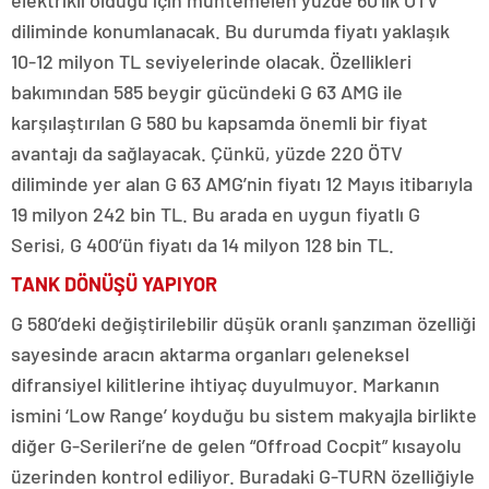
elektrikli olduğu için muhtemelen yüzde 60’lık ÖTV
diliminde konumlanacak. Bu durumda fiyatı yaklaşık
10-12 milyon TL seviyelerinde olacak. Özellikleri
bakımından 585 beygir gücündeki G 63 AMG ile
karşılaştırılan G 580 bu kapsamda önemli bir fiyat
avantajı da sağlayacak. Çünkü, yüzde 220 ÖTV
diliminde yer alan G 63 AMG’nin fiyatı 12 Mayıs itibarıyla
19 milyon 242 bin TL. Bu arada en uygun fiyatlı G
Serisi, G 400’ün fiyatı da 14 milyon 128 bin TL.
TANK DÖNÜŞÜ YAPIYOR
G 580’deki değiştirilebilir düşük oranlı şanzıman özelliği
sayesinde aracın aktarma organları geleneksel
difransiyel kilitlerine ihtiyaç duyulmuyor. Markanın
ismini ‘Low Range’ koyduğu bu sistem makyajla birlikte
diğer G-Serileri’ne de gelen “Offroad Cocpit” kısayolu
üzerinden kontrol ediliyor. Buradaki G-TURN özelliğiyle