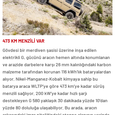
473 KM MENZİLİ VAR
Gövdesi bir merdiven şasisi üzerine inşa edilen
elektrikli G, gücünü aracın hemen altında konumlanan
ve arazide darbelere karşı 26 mm kalınlığındaki karbon
malzeme tarafından korunan 116 kWh’lık bataryalardan
alıyor. Nikel-Manganez-Kobalt kimyaya sahip bu
batarya araca WLTP’ye göre 473 km’ye kadar sürüş
menzili sağlıyor. 200 kW’ye kadar hızlı şarjı
destekleyen G 580 yaklaşık 30 dakikada yüzde 10’dan
yüzde 80 doluluğa ulaşabiliyor. Bu arada, aracın
arkasındaki imza niteliğindeki stepne alanının yerinde