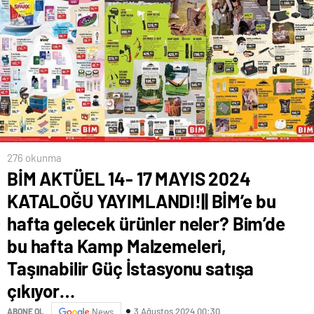
276 okunma
BİM AKTÜEL 14- 17 MAYIS 2024
KATALOĞU YAYIMLANDI!|| BİM’e bu
hafta gelecek ürünler neler? Bim’de
bu hafta Kamp Malzemeleri,
Taşınabilir Güç İstasyonu satışa
çıkıyor…
3 Ağustos 2024 00:30
ABONE OL
News