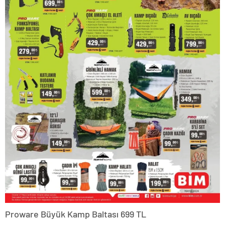
Fonksiyonel Kamp Sandalyesi 1.799 TL
Metal İskeletli Katlanır Kamp Sandalyesi 1.399 TL
Seyahat Tip Kamp Sandalyesi 499 TL
Kamp Sandalyesi 699 TL
Uyku Tulumu 599 TL
Fileli Kamp Organizeri 139 TL
Şişme Kamp Yastığı 199 TL
Şişme Yastık 69 TL