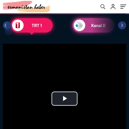
TRT 1
Kanal D
Play
Video