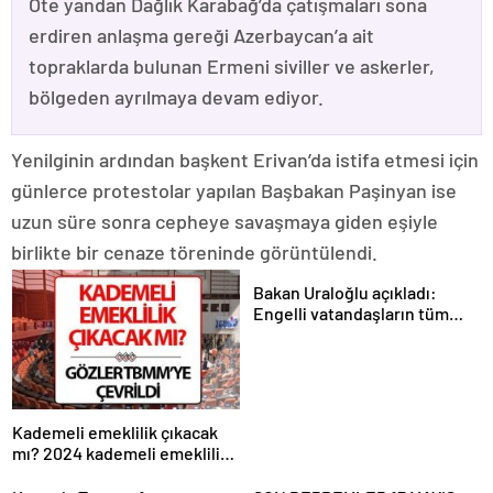
Öte yandan Dağlık Karabağ’da çatışmaları sona
erdiren anlaşma gereği Azerbaycan’a ait
topraklarda bulunan Ermeni siviller ve askerler,
bölgeden ayrılmaya devam ediyor.
Yenilginin ardından başkent Erivan’da istifa etmesi için
günlerce protestolar yapılan Başbakan Paşinyan ise
uzun süre sonra cepheye savaşmaya giden eşiyle
birlikte bir cenaze töreninde görüntülendi.
Bakan Uraloğlu açıkladı:
Engelli vatandaşların tüm
ulaşım ihtiyaçlarını
karşılayacağız
Kademeli emeklilik çıkacak
mı? 2024 kademeli emeklilik
son dakika haberleri ve