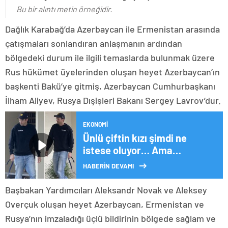
Bu bir alıntı metin örneğidir.
Dağlık Karabağ’da Azerbaycan ile Ermenistan arasında
çatışmaları sonlandıran anlaşmanın ardından
bölgedeki durum ile ilgili temaslarda bulunmak üzere
Rus hükümet üyelerinden oluşan heyet Azerbaycan’ın
başkenti Bakü’ye gitmiş, Azerbaycan Cumhurbaşkanı
İlham Aliyev, Rusya Dışişleri Bakanı Sergey Lavrov’dur.
EKONOMI
Ünlü çiftin kızı şimdi ne
istese oluyor… Ama
büyüyünce çalışmazsa tek
HABERİN DEVAMI
kuruşu olmayacak…
Çocuklara miras yok!
Başbakan Yardımcıları Aleksandr Novak ve Aleksey
Overçuk oluşan heyet Azerbaycan, Ermenistan ve
Rusya’nın imzaladığı üçlü bildirinin bölgede sağlam ve