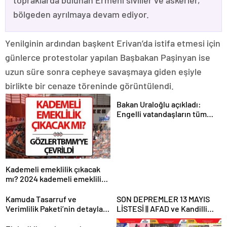
topraklarda bulunan Ermeni siviller ve askerler,
bölgeden ayrılmaya devam ediyor.
Yenilginin ardından başkent Erivan’da istifa etmesi için
günlerce protestolar yapılan Başbakan Paşinyan ise
uzun süre sonra cepheye savaşmaya giden eşiyle
birlikte bir cenaze töreninde görüntülendi.
Bakan Uraloğlu açıkladı:
Engelli vatandaşların tüm
ulaşım ihtiyaçlarını
karşılayacağız
Kademeli emeklilik çıkacak
mı? 2024 kademeli emeklilik
son dakika haberleri ve
gelişmeleri
Kamuda Tasarruf ve
SON DEPREMLER 13 MAYIS
Verimlilik Paketi’nin detayları
LİSTESİ || AFAD ve Kandilli
belli oluyor
son dakika depremler