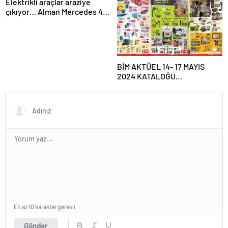
tablosu: Erzincan, Antalya ve
Elektrikli araçlar araziye
Denizli depremle sallandı! Az
çıkıyor… Alman Mercedes 45
önce deprem mi oldu?
yıllık ikonik G-Serisi’ni
elektriğin gücüyle daha
kabiliyetli yaptı
BİM AKTÜEL 14- 17 MAYIS
2024 KATALOĞU
YAYIMLANDI!|| BİM’e bu hafta
gelecek ürünler neler?
Bim’de bu hafta Kamp
Malzemeleri, Taşınabilir Güç
İstasyonu satışa çıkıyor…
En az 10 karakter gerekli
Gönder