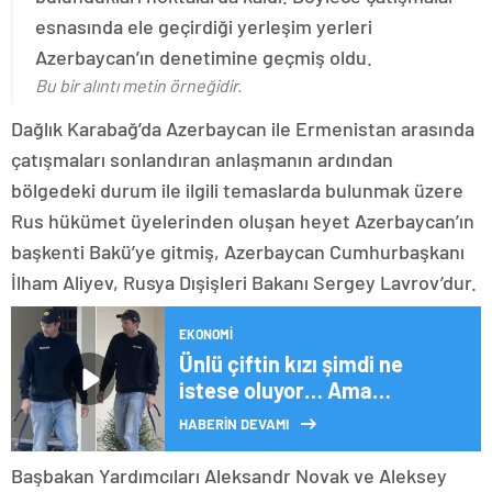
esnasında ele geçirdiği yerleşim yerleri
Azerbaycan’ın denetimine geçmiş oldu.
Bu bir alıntı metin örneğidir.
Dağlık Karabağ’da Azerbaycan ile Ermenistan arasında
çatışmaları sonlandıran anlaşmanın ardından
bölgedeki durum ile ilgili temaslarda bulunmak üzere
Rus hükümet üyelerinden oluşan heyet Azerbaycan’ın
başkenti Bakü’ye gitmiş, Azerbaycan Cumhurbaşkanı
İlham Aliyev, Rusya Dışişleri Bakanı Sergey Lavrov’dur.
EKONOMI
Ünlü çiftin kızı şimdi ne
istese oluyor… Ama
büyüyünce çalışmazsa tek
HABERİN DEVAMI
kuruşu olmayacak…
Çocuklara miras yok!
Başbakan Yardımcıları Aleksandr Novak ve Aleksey