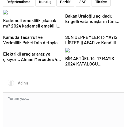
Değerlendirme
Kuruluş
Pozitif
S&P
Türkiye
Bakan Uraloğlu açıkladı:
Kademeli emeklilik çıkacak
Engelli vatandaşların tüm
mı? 2024 kademeli emeklilik
ulaşım ihtiyaçlarını
son dakika haberleri ve
karşılayacağız
gelişmeleri
Kamuda Tasarruf ve
SON DEPREMLER 13 MAYIS
Verimlilik Paketi’nin detayları
LİSTESİ || AFAD ve Kandilli
belli oluyor
son dakika depremler
tablosu: Erzincan, Antalya ve
Elektrikli araçlar araziye
BİM AKTÜEL 14- 17 MAYIS
Denizli depremle sallandı! Az
çıkıyor… Alman Mercedes 45
2024 KATALOĞU
önce deprem mi oldu?
yıllık ikonik G-Serisi’ni
YAYIMLANDI!|| BİM’e bu hafta
elektriğin gücüyle daha
gelecek ürünler neler?
kabiliyetli yaptı
Bim’de bu hafta Kamp
Malzemeleri, Taşınabilir Güç
İstasyonu satışa çıkıyor…