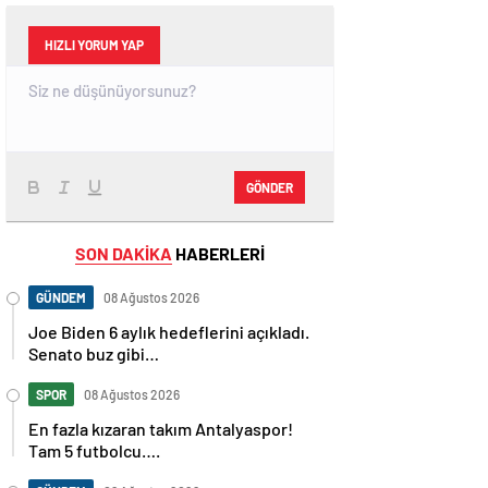
HIZLI YORUM YAP
GÖNDER
SON DAKİKA
HABERLERİ
GÜNDEM
08 Ağustos 2026
Joe Biden 6 aylık hedeflerini açıkladı.
Senato buz gibi…
SPOR
08 Ağustos 2026
En fazla kızaran takım Antalyaspor!
Tam 5 futbolcu….