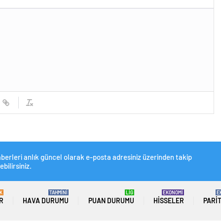
berleri anlık güncel olarak e-posta adresiniz üzerinden takip
ebilirsiniz.
K
TAHMİNİ
LİG
EKONOMİ
E
R
HAVA DURUMU
PUAN DURUMU
HISSELER
PARI