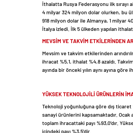
İthalatta Rusya Federasyonu ilk sırayı 
4 milyar 324 milyon dolar olurken, bu ülk
918 milyon dolar ile Almanya, 1 milyar 40
İtalya izledi. İlk 5 ülkeden yapılan ithal
MEVSİM VE TAKVİM ETKİLERİNDEN AR
Mevsim ve takvim etkilerinden arındırı
ihracat %5,1, ithalat %4,8 azaldı. Takvim
ayında bir önceki yılın aynı ayına göre 
YÜKSEK TEKNOLOJİLİ ÜRÜNLERİN İMAL
Teknoloji yoğunluğuna göre dış ticaret v
sanayi ürünlerini kapsamaktadır. Ocak a
toplam ihracattaki payı %93,0’dır. Yükse
içindeki payı %3,5’dir.