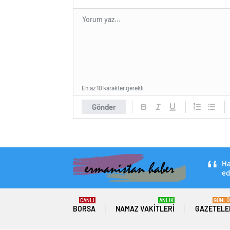
En az 10 karakter gerekli
Gönder
Ha
ed
CANLI
ANLIK
GÜNLÜ
BORSA
NAMAZ VAKITLERI
GAZETELE