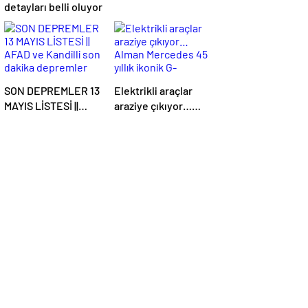
detayları belli oluyor
SON DEPREMLER 13
Elektrikli araçlar
MAYIS LİSTESİ ||
araziye çıkıyor…
AFAD ve Kandilli
Alman Mercedes 45
son dakika
yıllık ikonik G-
depremler tablosu:
Serisi’ni elektriğin
Erzincan, Antalya
gücüyle daha
ve Denizli depremle
kabiliyetli yaptı
sallandı! Az önce
deprem mi oldu?