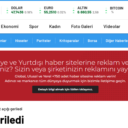
DOLAR
EURO
ALTIN
BITCOIN
47,7436
55,2510
6.660,55
%
0.18%
0.32%
2,59
Ekonomi
Spor
Kadın
Foto Galeri
Videolar
ınlar
Hisseler
Pariteler
Kritoparalar
Borsa
Diğer Haberle
t açığı geriledi
riledi