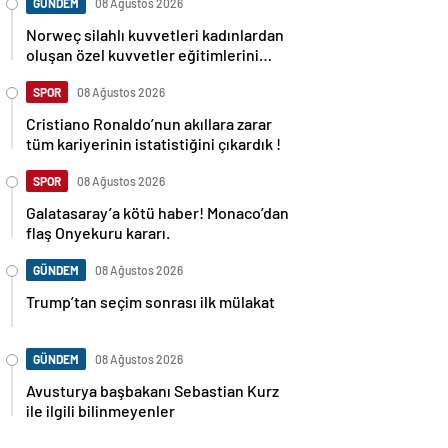
GÜNDEM
08 Ağustos 2026
Norweç silahlı kuvvetleri kadınlardan
oluşan özel kuvvetler eğitimlerini
başlattı.
SPOR
08 Ağustos 2026
Cristiano Ronaldo’nun akıllara zarar
tüm kariyerinin istatistiğini çıkardık !
SPOR
08 Ağustos 2026
Galatasaray’a kötü haber! Monaco’dan
flaş Onyekuru kararı.
GÜNDEM
08 Ağustos 2026
Trump’tan seçim sonrası ilk mülakat
GÜNDEM
08 Ağustos 2026
Avusturya başbakanı Sebastian Kurz
ile ilgili bilinmeyenler