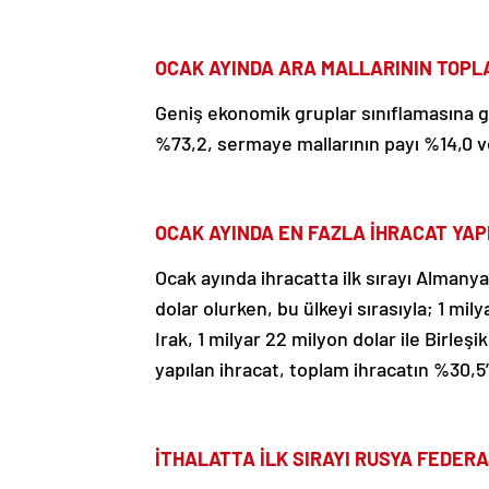
OCAK AYINDA ARA MALLARININ TOPLA
Geniş ekonomik gruplar sınıflamasına gö
%73,2, sermaye mallarının payı %14,0 ve
OCAK AYINDA EN FAZLA İHRACAT YA
Ocak ayında ihracatta ilk sırayı Almanya
dolar olurken, bu ülkeyi sırasıyla; 1 mily
Irak, 1 milyar 22 milyon dolar ile Birleşik
yapılan ihracat, toplam ihracatın %30,5’
İTHALATTA İLK SIRAYI RUSYA FEDER