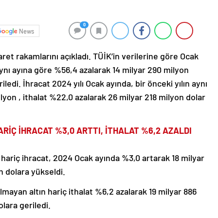
0
News
aret rakamlarını açıkladı. TÜİK’in verilerine göre Ocak
 aynı ayına göre %56,4 azalarak 14 milyar 290 milyon
ledi. İhracat 2024 yılı Ocak ayında, bir önceki yılın aynı
lyon , ithalat %22,0 azalarak 26 milyar 218 milyon dolar
RİÇ İHRACAT %3,0 ARTTI, İTHALAT %6,2 AZALDI
 hariç ihracat, 2024 Ocak ayında %3,0 artarak 18 milyar
n dolara yükseldi.
lmayan altın hariç ithalat %6,2 azalarak 19 milyar 886
lara geriledi.