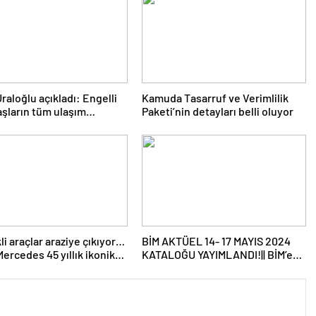
raloğlu açıkladı: Engelli
Kamuda Tasarruf ve Verimlilik
şların tüm ulaşım
Paketi’nin detayları belli oluyor
arını karşılayacağız
li araçlar araziye çıkıyor…
BİM AKTÜEL 14- 17 MAYIS 2024
ercedes 45 yıllık ikonik
KATALOĞU YAYIMLANDI!|| BİM’e
i’ni elektriğin gücüyle
bu hafta gelecek ürünler neler?
iliyetli yaptı
Bim’de bu hafta Kamp
Malzemeleri, Taşınabilir Güç
İstasyonu satışa çıkıyor…