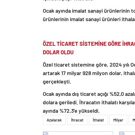
Ocak ayında imalat sanayi ürünlerinin t
ürünlerinin imalat sanayi ürünleri ithalat
ÖZEL TİCARET SİSTEMİNE GÖRE İHRAC
DOLAR OLDU
Özel ticaret sistemine göre, 2024 yılı O
artarak 17 milyar 928 milyon dolar, itha
gerçekleşti.
Ocak ayında dış ticaret açığı %52,0 aza
dolara geriledi. İhracatın ithalatı kar
ayında %72,3’e yükseldi.
Azalarak
İhracat
İthalat
Milyar
M