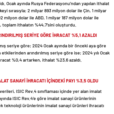
aldı. Ocak ayında Rusya Federasyonu’ndan yapılan ithalat
eyi sırasıyla; 2 milyar 893 milyon dolar ile Çin, 1 milyar
2 milyon dolar ile ABD, 1 milyar 187 milyon dolar ile
at, toplam ithalatın %44,7’sini oluşturdu.
INDIRILMIŞ SERİYE GÖRE İHRACAT %5,1 AZALDI
lmış seriye göre; 2024 Ocak ayında bir önceki aya göre
 etkilerinden arındırılmış seriye göre ise; 2024 yılı Ocak
ihracat %0,4 artarken, ithalat %23,6 azaldı.
AT SANAYİ İHRACATI İÇİNDEKİ PAYI %3,5 OLDU
erileri, ISIC Rev.4 sınıflaması içinde yer alan imalat
yında ISIC Rev.4’e göre imalat sanayi ürünlerinin
k teknoloji ürünlerinin imalat sanayi ürünleri ihracatı