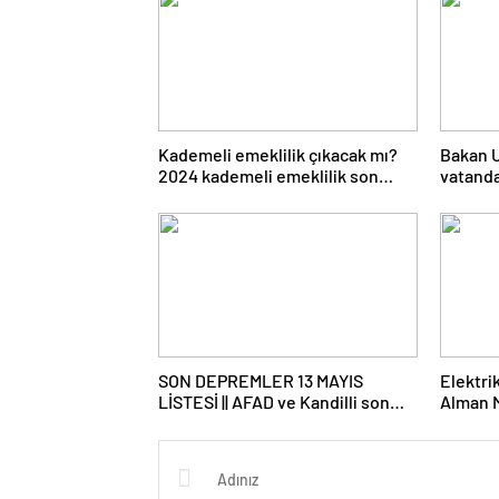
Kademeli emeklilik çıkacak mı?
Bakan U
2024 kademeli emeklilik son
vatanda
dakika haberleri ve gelişmeleri
ihtiyaçl
SON DEPREMLER 13 MAYIS
Elektrik
LİSTESİ || AFAD ve Kandilli son
Alman M
dakika depremler tablosu:
G-Seris
Erzincan, Antalya ve Denizli
daha kab
depremle sallandı! Az önce
deprem mi oldu?