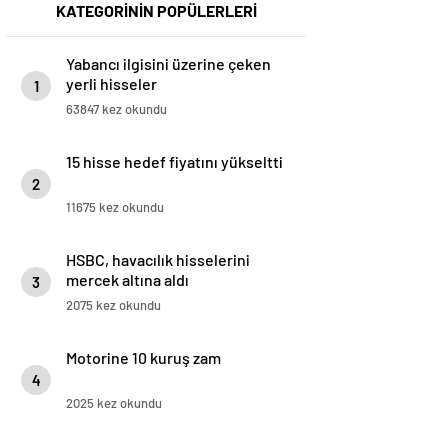
KATEGORİNİN POPÜLERLERİ
Yabancı ilgisini üzerine çeken
yerli hisseler
1
63847 kez okundu
15 hisse hedef fiyatını yükseltti
2
11675 kez okundu
HSBC, havacılık hisselerini
mercek altına aldı
3
2075 kez okundu
Motorine 10 kuruş zam
4
2025 kez okundu