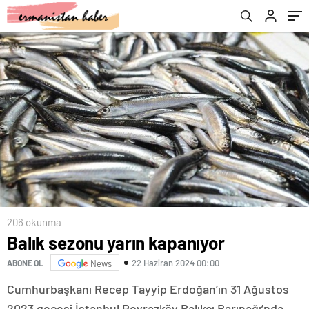
206 okunma
Balık sezonu yarın kapanıyor
22 Haziran 2024 00:00
ABONE OL
News
Cumhurbaşkanı Recep Tayyip Erdoğan’ın 31 Ağustos
2023 gecesi İstanbul Poyrazköy Balıkçı Barınağı’nda