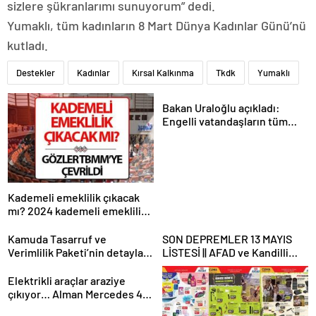
sizlere şükranlarımı sunuyorum” dedi.
Yumaklı, tüm kadınların 8 Mart Dünya Kadınlar Günü’nü
kutladı.
Destekler
Kadınlar
Kırsal Kalkınma
Tkdk
Yumaklı
Bakan Uraloğlu açıkladı:
Engelli vatandaşların tüm
ulaşım ihtiyaçlarını
karşılayacağız
Kademeli emeklilik çıkacak
mı? 2024 kademeli emeklilik
son dakika haberleri ve
gelişmeleri
Kamuda Tasarruf ve
SON DEPREMLER 13 MAYIS
Verimlilik Paketi’nin detayları
LİSTESİ || AFAD ve Kandilli
belli oluyor
son dakika depremler
tablosu: Erzincan, Antalya ve
Elektrikli araçlar araziye
Denizli depremle sallandı! Az
çıkıyor… Alman Mercedes 45
önce deprem mi oldu?
yıllık ikonik G-Serisi’ni