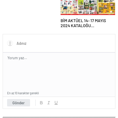
elektriğin gücüyle daha
kabiliyetli yaptı
BİM AKTÜEL 14- 17 MAYIS
2024 KATALOĞU
YAYIMLANDI!|| BİM’e bu hafta
gelecek ürünler neler?
Bim’de bu hafta Kamp
Malzemeleri, Taşınabilir Güç
İstasyonu satışa çıkıyor…
En az 10 karakter gerekli
Gönder