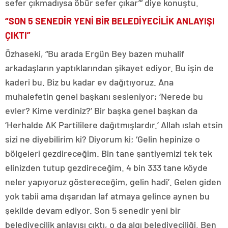
sefer çıkmadıysa öbür sefer çıkar’” diye konuştu.
“SON 5 SENEDİR YENİ BİR BELEDİYECİLİK ANLAYIŞI
ÇIKTI”
Özhaseki, “Bu arada Ergün Bey bazen muhalif
arkadaşların yaptıklarından şikayet ediyor. Bu işin de
kaderi bu. Biz bu kadar ev dağıtıyoruz. Ana
muhalefetin genel başkanı sesleniyor; ‘Nerede bu
evler? Kime verdiniz?’ Bir başka genel başkan da
‘Herhalde AK Partililere dağıtmışlardır.’ Allah ıslah etsin
sizi ne diyebilirim ki? Diyorum ki; ‘Gelin hepinize o
bölgeleri gezdireceğim. Bin tane şantiyemizi tek tek
elinizden tutup gezdireceğim. 4 bin 333 tane köyde
neler yapıyoruz göstereceğim, gelin hadi’. Gelen giden
yok tabii ama dışarıdan laf atmaya gelince aynen bu
şekilde devam ediyor. Son 5 senedir yeni bir
belediyecilik anlayışı çıktı, o da algı belediyeciliği. Ben