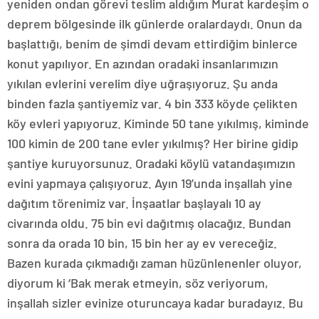
yeniden ondan görevi teslim aldığım Murat kardeşim o
deprem bölgesinde ilk günlerde oralardaydı. Onun da
başlattığı, benim de şimdi devam ettirdiğim binlerce
konut yapılıyor. En azından oradaki insanlarımızın
yıkılan evlerini verelim diye uğraşıyoruz. Şu anda
binden fazla şantiyemiz var. 4 bin 333 köyde çelikten
köy evleri yapıyoruz. Kiminde 50 tane yıkılmış, kiminde
100 kimin de 200 tane evler yıkılmış? Her birine gidip
şantiye kuruyorsunuz. Oradaki köylü vatandaşımızın
evini yapmaya çalışıyoruz. Ayın 19’unda inşallah yine
dağıtım törenimiz var. İnşaatlar başlayalı 10 ay
civarında oldu. 75 bin evi dağıtmış olacağız. Bundan
sonra da orada 10 bin, 15 bin her ay ev vereceğiz.
Bazen kurada çıkmadığı zaman hüzünlenenler oluyor,
diyorum ki ‘Bak merak etmeyin, söz veriyorum,
inşallah sizler evinize oturuncaya kadar buradayız. Bu