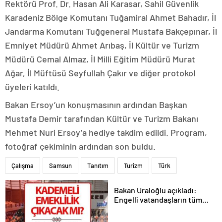
Rektörü Prof. Dr. Hasan Ali Karasar, Sahil Güvenlik
Karadeniz Bölge Komutanı Tuğamiral Ahmet Bahadır, İl
Jandarma Komutanı Tuğgeneral Mustafa Bakçepınar, İl
Emniyet Müdürü Ahmet Arıbaş, İl Kültür ve Turizm
Müdürü Cemal Almaz, İl Milli Eğitim Müdürü Murat
Ağar, İl Müftüsü Seyfullah Çakır ve diğer protokol
üyeleri katıldı.
Bakan Ersoy’un konuşmasının ardından Başkan
Mustafa Demir tarafından Kültür ve Turizm Bakanı
Mehmet Nuri Ersoy’a hediye takdim edildi. Program,
fotoğraf çekiminin ardından son buldu.
Çalışma
Samsun
Tanıtım
Turizm
Türk
Bakan Uraloğlu açıkladı:
Engelli vatandaşların tüm
ulaşım ihtiyaçlarını
karşılayacağız