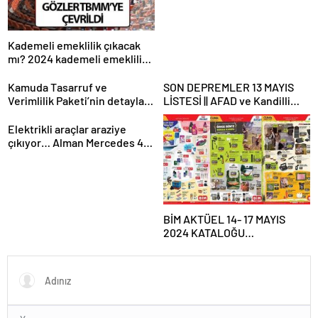
Kademeli emeklilik çıkacak
mı? 2024 kademeli emeklilik
son dakika haberleri ve
gelişmeleri
Kamuda Tasarruf ve
SON DEPREMLER 13 MAYIS
Verimlilik Paketi’nin detayları
LİSTESİ || AFAD ve Kandilli
belli oluyor
son dakika depremler
tablosu: Erzincan, Antalya ve
Elektrikli araçlar araziye
Denizli depremle sallandı! Az
çıkıyor… Alman Mercedes 45
önce deprem mi oldu?
yıllık ikonik G-Serisi’ni
elektriğin gücüyle daha
kabiliyetli yaptı
BİM AKTÜEL 14- 17 MAYIS
2024 KATALOĞU
YAYIMLANDI!|| BİM’e bu hafta
gelecek ürünler neler?
Bim’de bu hafta Kamp
Malzemeleri, Taşınabilir Güç
İstasyonu satışa çıkıyor…