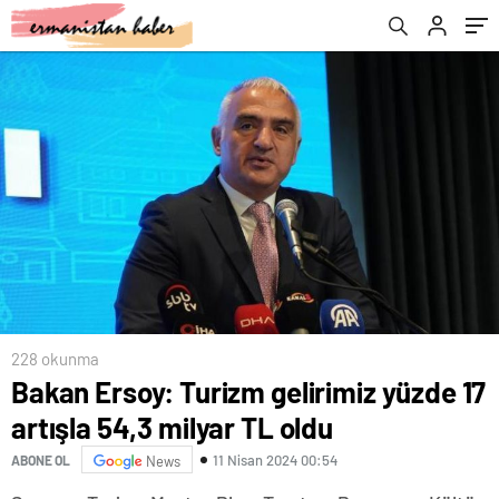
228 okunma
Bakan Ersoy: Turizm gelirimiz yüzde 17
artışla 54,3 milyar TL oldu
11 Nisan 2024 00:54
ABONE OL
News