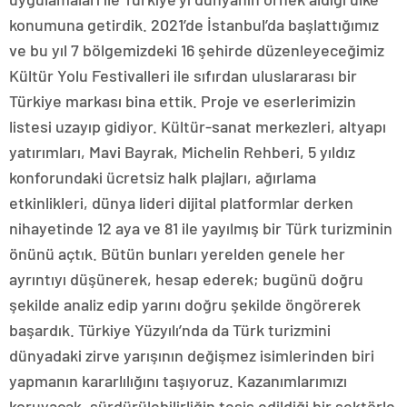
konumuna getirdik. 2021’de İstanbul’da başlattığımız
ve bu yıl 7 bölgemizdeki 16 şehirde düzenleyeceğimiz
Kültür Yolu Festivalleri ile sıfırdan uluslararası bir
Türkiye markası bina ettik. Proje ve eserlerimizin
listesi uzayıp gidiyor. Kültür-sanat merkezleri, altyapı
yatırımları, Mavi Bayrak, Michelin Rehberi, 5 yıldız
konforundaki ücretsiz halk plajları, ağırlama
etkinlikleri, dünya lideri dijital platformlar derken
nihayetinde 12 aya ve 81 ile yayılmış bir Türk turizminin
önünü açtık. Bütün bunları yerelden genele her
ayrıntıyı düşünerek, hesap ederek; bugünü doğru
şekilde analiz edip yarını doğru şekilde öngörerek
başardık. Türkiye Yüzyılı’nda da Türk turizmini
dünyadaki zirve yarışının değişmez isimlerinden biri
yapmanın kararlılığını taşıyoruz. Kazanımlarımızı
koruyacak, sürdürülebilirliğin tesis edildiği bir sektörle