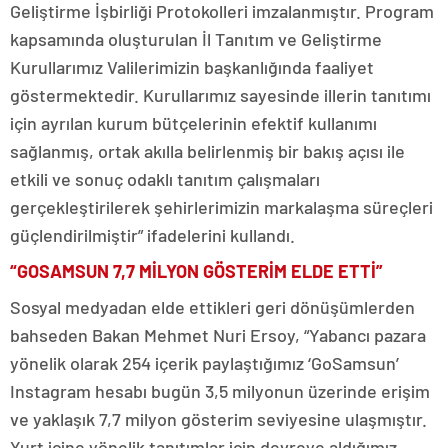
Geliştirme İşbirliği Protokolleri imzalanmıştır. Program
kapsamında oluşturulan İl Tanıtım ve Geliştirme
Kurullarımız Valilerimizin başkanlığında faaliyet
göstermektedir. Kurullarımız sayesinde illerin tanıtımı
için ayrılan kurum bütçelerinin efektif kullanımı
sağlanmış, ortak akılla belirlenmiş bir bakış açısı ile
etkili ve sonuç odaklı tanıtım çalışmaları
gerçekleştirilerek şehirlerimizin markalaşma süreçleri
güçlendirilmiştir” ifadelerini kullandı.
“GOSAMSUN 7,7 MİLYON GÖSTERİM ELDE ETTİ”
Sosyal medyadan elde ettikleri geri dönüşümlerden
bahseden Bakan Mehmet Nuri Ersoy, “Yabancı pazara
yönelik olarak 254 içerik paylaştığımız ‘GoSamsun’
Instagram hesabı bugün 3,5 milyonun üzerinde erişim
ve yaklaşık 7,7 milyon gösterim seviyesine ulaşmıştır.
Yurt içine yönelik tanıtımlar için devreye aldığımız