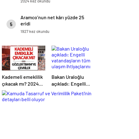
2024 kez okundu
Aramco’nun net kârı yüzde 25
eridi
5
1927 kez okundu
Kademeli emeklilik
Bakan Uraloğlu
çıkacak mı? 2024
açıkladı: Engelli
kademeli emeklilik
vatandaşların tüm
son dakika
ulaşım ihtiyaçlarını
haberleri ve
karşılayacağız
gelişmeleri