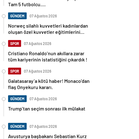
Tam 5 futbolcu….
GÜNDEM
07 Ağustos 2026
Norweç silahlı kuvvetleri kadınlardan
oluşan özel kuvvetler eğitimlerini
başlattı.
SPOR
07 Ağustos 2026
Cristiano Ronaldo’nun akıllara zarar
tüm kariyerinin istatistiğini çıkardık !
SPOR
07 Ağustos 2026
Galatasaray’a kötü haber! Monaco’dan
flaş Onyekuru kararı.
GÜNDEM
07 Ağustos 2026
Trump’tan seçim sonrası ilk mülakat
GÜNDEM
07 Ağustos 2026
Avusturya başbakanı Sebastian Kurz