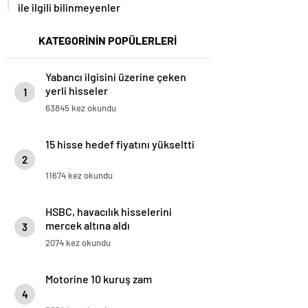
ile ilgili bilinmeyenler
KATEGORİNİN POPÜLERLERİ
Yabancı ilgisini üzerine çeken
yerli hisseler
1
63845 kez okundu
15 hisse hedef fiyatını yükseltti
2
11674 kez okundu
HSBC, havacılık hisselerini
mercek altına aldı
3
2074 kez okundu
Motorine 10 kuruş zam
4