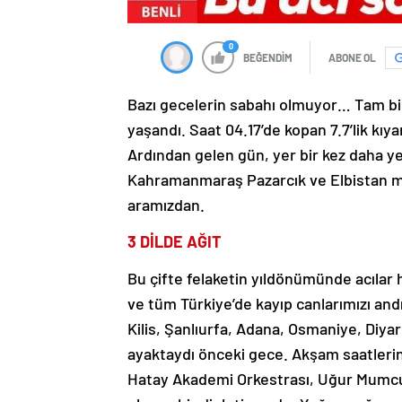
0
BEĞENDİM
ABONE OL
Bazı gecelerin sabahı olmuyor… Tam bir
yaşandı. Saat 04.17’de kopan 7.7’lik kı
Ardından gelen gün, yer bir kez daha yer
Kahramanmaraş Pazarcık ve Elbistan me
aramızdan.
3 DİLDE AĞIT
Bu çifte felaketin yıldönümünde acılar hâ
ve tüm Türkiye’de kayıp canlarımızı a
Kilis, Şanlıurfa, Adana, Osmaniye, Diya
ayaktaydı önceki gece. Akşam saatlerin
Hatay Akademi Orkestrası, Uğur Mumcu