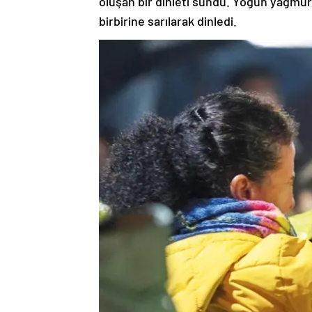
oluşan bir dinleti sundu. Yoğun yağmur a
birbirine sarılarak dinledi.