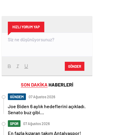
HIZLI YORUM YAP
GÖNDER
SON DAKİKA
HABERLERİ
GÜNDEM
07 Ağustos 2026
Joe Biden 6 aylık hedeflerini açıkladı.
Senato buz gibi…
SPOR
07 Ağustos 2026
En fazla kızaran takım Antalyaspor!