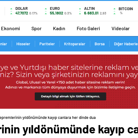
DOLAR
EURO
ALTIN
BITCOIN
47,7072
55,1802
6.683,01
%
0.17%
0.3%
2,93
Ekonomi
Spor
Kadın
Foto Galeri
Videolar
ınlar
Hisseler
Pariteler
Kritoparalar
Borsa
Diğer Haberle
epremlerinin yıldönümünde kayıp canlara her dinde dua
inin yıldönümünde kayıp ca