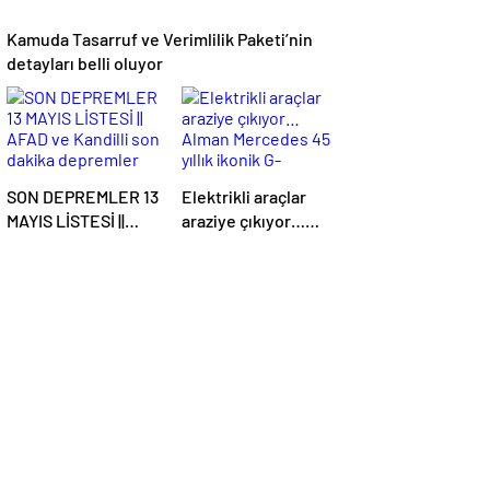
Kamuda Tasarruf ve Verimlilik Paketi’nin
detayları belli oluyor
SON DEPREMLER 13
Elektrikli araçlar
MAYIS LİSTESİ ||
araziye çıkıyor…
AFAD ve Kandilli
Alman Mercedes 45
son dakika
yıllık ikonik G-
depremler tablosu:
Serisi’ni elektriğin
Erzincan, Antalya
gücüyle daha
ve Denizli depremle
kabiliyetli yaptı
sallandı! Az önce
deprem mi oldu?