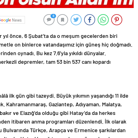
0
News
 yıl önce, 6 Şubat’ta da o meşum gecelerden biri
yametle on binlerce vatandaşımız için güneş hiç doğmadı.
inden oynadı. Bu kez 7.6’yla yıkıldı dünyalar.
rkezli depremler, tam 53 bin 537 canı kopardı
lâ ilk gün gibi tazeydi. Büyük yıkımın yaşandığı 11 ilde
ndık. Kahramanmaraş, Gaziantep, Adıyaman, Malatya,
rbakır ve Elazığ’da olduğu gibi Hatay’da da herkes
den itibaren anma programları düzenlendi. İlk olarak
 Bulvarında Türkçe, Arapça ve Ermenice şarkılardan