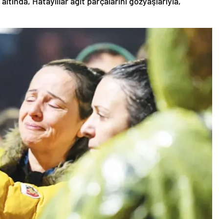
ltında, Hataylılar ağıt parçalarını gözyaşlarıyla,