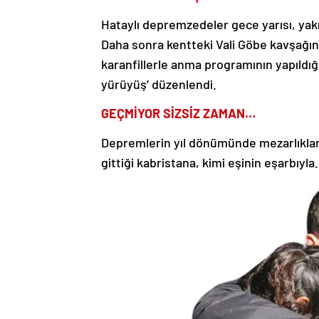
Hataylı depremzedeler gece yarısı, yakı
Daha sonra kentteki Vali Göbe kavşağınd
karanfillerle anma programının yapıldığ
yürüyüş’ düzenlendi.
GEÇMİYOR SİZSİZ ZAMAN…
Depremlerin yıl dönümünde mezarlıklar 
gittiği kabristana, kimi eşinin eşarbıyl