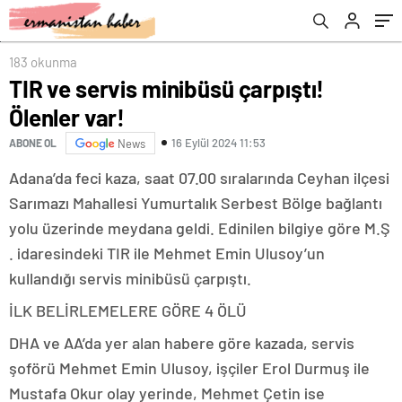
183 okunma
TIR ve servis minibüsü çarpıştı!
Ölenler var!
16 Eylül 2024 11:53
ABONE OL
News
Adana’da feci kaza, saat 07.00 sıralarında Ceyhan ilçesi
Sarımazı Mahallesi Yumurtalık Serbest Bölge bağlantı
yolu üzerinde meydana geldi. Edinilen bilgiye göre M.Ş
. idaresindeki TIR ile Mehmet Emin Ulusoy’un
kullandığı servis minibüsü çarpıştı.
İLK BELİRLEMELERE GÖRE 4 ÖLÜ
DHA ve AA’da yer alan habere göre kazada, servis
şoförü Mehmet Emin Ulusoy, işçiler Erol Durmuş ile
Mustafa Okur olay yerinde, Mehmet Çetin ise