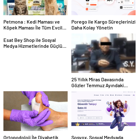
Petmona : Kedi Maması ve
Porego ile Kargo Süreçlerinizi
Köpek Maması İle Tüm Evcil
Daha Kolay Yönetin
Hayvan Ürünleri
Esat Bey Shop ile Sosyal
Medya Hizmetlerinde Güçlü
Panel Deneyimi
25 Yıllık Miras Davasında
Gözler Temmuz Ayındaki
Karar Duruşmasına Çevrildi
Ortopodoloji İle Diyabetik
Sosyox, Sosyal Medyada