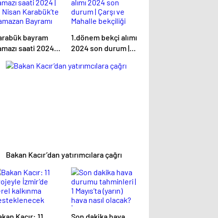
arabük bayram
1.dönem bekçi alımı
mazı saati 2024 |
2024 son durum |
0 Nisan Karabük’te
Çarşı ve Mahalle
amazan Bayramı
bekçiliği başvurusu
amazı saat kaçta,
ne zaman
e zaman kılınacak?
başlayacak,
iyanet Karabük
başvuru şartları
ayram namazı
neler?
atleri!
Bakan Kacır’dan yatırımcılara çağrı
kan Kacır: 11
Son dakika hava