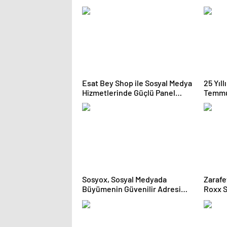
Güvence: Sabit Ücret ve
Hayvan
Kesintisiz Burs
Esat Bey Shop ile Sosyal Medya
25 Yıl
Hizmetlerinde Güçlü Panel
Temmu
Deneyimi
Duruşm
Sosyox, Sosyal Medyada
Zarafe
Büyümenin Güvenilir Adresi
Roxx S
Olarak Öne Çıkıyor