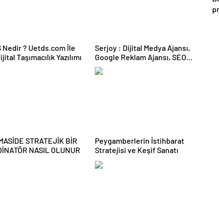
pr
y
d
Nedir ? Uetds.com İle
Serjoy : Dijital Medya Ajansı,
Dijital Taşımacılık Yazılımı
Google Reklam Ajansı, SEO
Ajansı ve Web Tasarım Ajansı
MASİDE STRATEJİK BİR
Peygamberlerin İstihbarat
İNATÖR NASIL OLUNUR
Stratejisi ve Keşif Sanatı