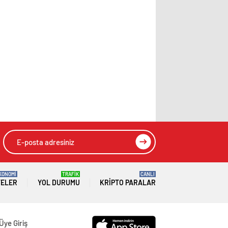
KONOMİ
TRAFİK
CANLI
TELER
YOL DURUMU
KRIPTO PARALAR
Üye Giriş