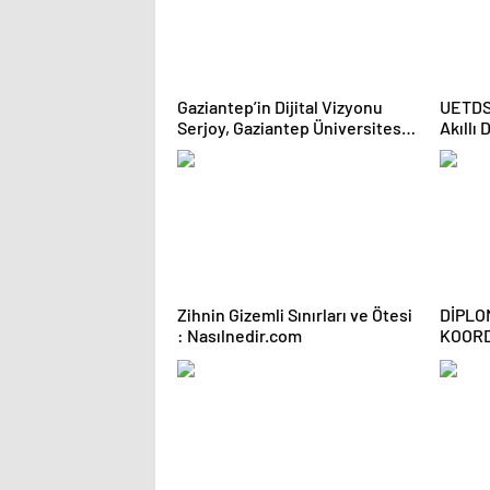
Gaziantep’in Dijital Vizyonu
UETDS 
Serjoy, Gaziantep Üniversitesi
Akıllı 
Teknopark’tan Dünyaya Açılıyor
Zihnin Gizemli Sınırları ve Ötesi
DİPLO
: Nasılnedir.com
KOORD