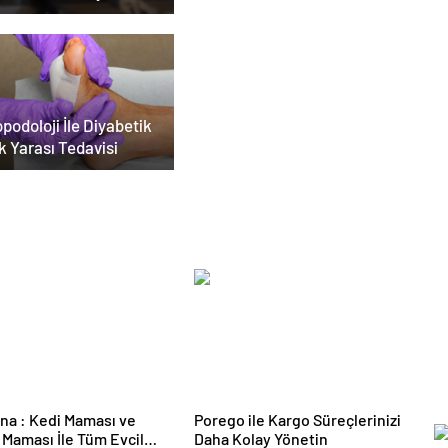
ar Duruşmasına
ildi
podoloji İle Diyabetik
k Yarası Tedavisi
a : Kedi Maması ve
Porego ile Kargo Süreçlerinizi
Maması İle Tüm Evcil
Daha Kolay Yönetin