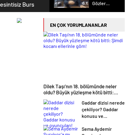
Gözler
esintisiz Burs
Temmuz
Ayındaki
Karar
EN ÇOK YORUMLANANLAR
Duruşmasına
Çevrildi
Dilek Taşı’nın 18. bölümünde neler
oldu? Büyük yüzleşme kötü bitti:
Şimdi kocanı ellerinle göm!
Gaddar dizisi nerede
çekiliyor? Gaddar
konusu ve
oyuncuları!
Sema Aydemir