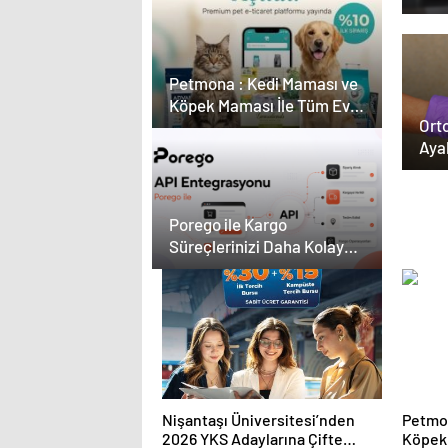
Güvence: Sabit Ücret
Kar
ve Kesintisiz Burs
Çevr
Petmona : Kedi Maması ve
Köpek Maması İle Tüm Evcil
Orto
Hayvan Ürünleri
Aya
Porego ile Kargo
Süreçlerinizi Daha Kolay
Yönetin
Nişantaşı Üniversitesi’nden
Petmon
2026 YKS Adaylarına Çifte
Köpek 