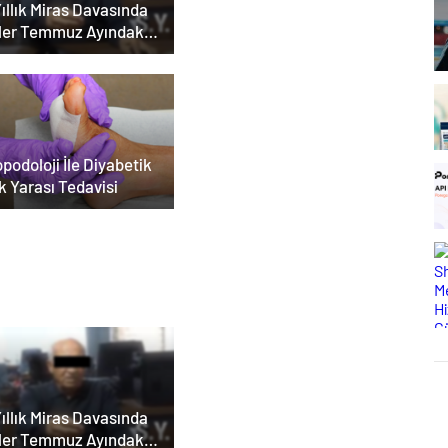
ıllık Miras Davasında
ler Temmuz Ayındaki
ar Duruşmasına
ildi
podoloji İle Diyabetik
k Yarası Tedavisi
 Bey Shop ile Sosyal
ya Hizmetlerinde
lü Panel Deneyimi
ıllık Miras Davasında
ler Temmuz Ayındaki