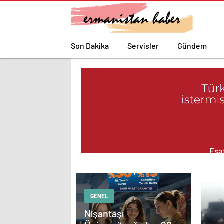
Son Dakika
Servisler
Gündem
Esat
Med
Güç
GENEL
Nişantaşı