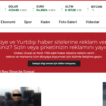
DOLAR
EURO
ALTIN
BITCOIN
47,5495
54,8924
6.197,08
%
0.06%
0.09%
0,35
Ekonomi
Spor
Kadın
Foto Galeri
Videolar
 Bey Shop ile Sosyal
ya Hizmetlerinde
lü Panel Deneyimi