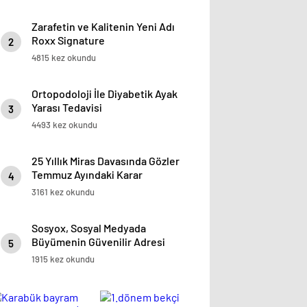
Zarafetin ve Kalitenin Yeni Adı
Roxx Signature
2
4815 kez okundu
Ortopodoloji İle Diyabetik Ayak
Yarası Tedavisi
3
4493 kez okundu
25 Yıllık Miras Davasında Gözler
Temmuz Ayındaki Karar
4
Duruşmasına Çevrildi
3161 kez okundu
Sosyox, Sosyal Medyada
Büyümenin Güvenilir Adresi
5
Olarak Öne Çıkıyor
1915 kez okundu