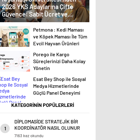
2026 YKS Adaylarına Çifte
Güvence: Sabit Ücret ve
Kesintisiz Burs
Petmona : Kedi Maması
ve Köpek Maması İle Tüm
Evcil Hayvan Ürünleri
Porego ile Kargo
Süreçlerinizi Daha Kolay
Yönetin
Esat Bey Shop ile Sosyal
Medya Hizmetlerinde
Güçlü Panel Deneyimi
KATEGORİNİN POPÜLERLERİ
DİPLOMASİDE STRATEJİK BİR
KOORDİNATÖR NASIL OLUNUR
1
7163 kez okundu