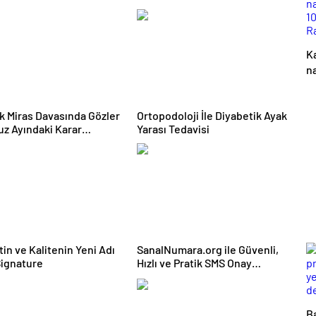
 Ürünleri
K
na
1
R
lık Miras Davasında Gözler
Ortopodoloji İle Diyabetik Ayak
n
z Ayındaki Karar
Yarası Tedavisi
n
asına Çevrildi
D
b
sa
tin ve Kalitenin Yeni Adı
SanalNumara.org ile Güvenli,
ignature
Hızlı ve Pratik SMS Onay
Çözümleri
Ba