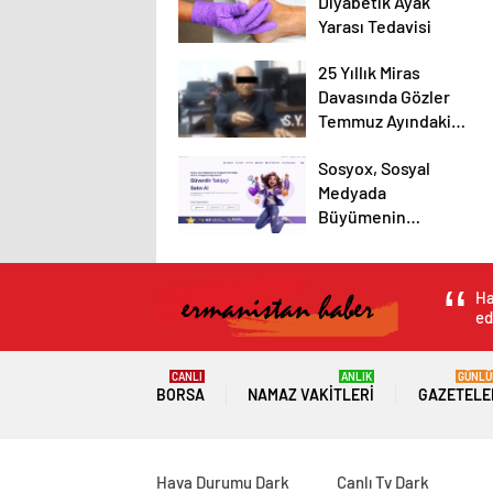
Diyabetik Ayak
Yarası Tedavisi
25 Yıllık Miras
Davasında Gözler
Temmuz Ayındaki
Karar Duruşmasına
Sosyox, Sosyal
Çevrildi
Medyada
Büyümenin
Güvenilir Adresi
Olarak Öne Çıkıyor
Ha
ed
CANLI
ANLIK
GÜNLÜ
BORSA
NAMAZ VAKITLERI
GAZETELE
Hava Durumu Dark
Canlı Tv Dark