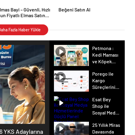
lmas Bayi – Güvenli, Hızlı
Beğeni Satın Al
un Fiyatlı Elmas Satın
n Yeni Adresi
aha Fazla Haber Yükle
Petmona :
Kedi Maması
ve Köpek
Maması İle
Porego ile
Tüm Evcil
Kargo
Hayvan
Süreçlerinizi
Ürünleri
Daha Kolay
Esat Bey
Yönetin
Shop ile
Sosyal Medya
Hizmetlerinde
25 Yıllık Miras
Güçlü Panel
26 YKS Adaylarına
Davasında
Deneyimi