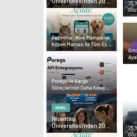
Üniversitesi’nden 2026
25 Y
YKS Adaylarına Çifte
Göz
Güvence: Sabit Ücret
Kar
ve Kesintisiz Burs
Çevr
Petmona : Kedi Maması ve
Köpek Maması İle Tüm Evcil
Orto
Hayvan Ürünleri
Aya
Esat
Porego ile Kargo
Med
Süreçlerinizi Daha Kolay
Güç
Yönetin
GENEL
Nişantaşı
Üniversitesi’nden 2026
25 Y
YKS Adaylarına Çifte
Göz