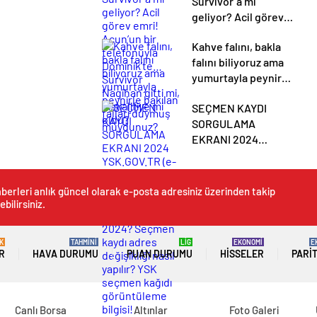
Survivor’a mı
geliyor? Acil görev
emri! Acun’un bir
Kahve falını, bakla
telefonuyla
falını biliyoruz ama
Dominik’te…
yumurtayla peynirle
Survivor Nagihan
bakılan falları
gitti mi, diskalifiye
SEÇMEN KAYDI
duymuş muydunuz?
mi oldu?
SORGULAMA
EKRANI 2024
YSK.GOV.TR (e-
devlet) | Seçmen
kağıtları ne zaman
berleri anlık güncel olarak e-posta adresiniz üzerinden takip
dağıtılacak 2024?
ebilirsiniz.
Seçmen kaydı adres
değişikliği nasıl
K
TAHMİNİ
LİG
EKONOMİ
E
yapılır? YSK seçmen
R
HAVA DURUMU
PUAN DURUMU
HISSELER
PARI
kağıdı görüntüleme
bilgisi!
Canlı Borsa
Altınlar
Foto Galeri