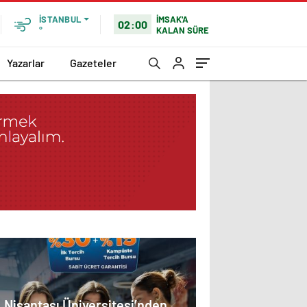
İMSAK'A
İSTANBUL
02:00
KALAN SÜRE
°
Yazarlar
Gazeteler
Nişantaşı Üniversitesi’nden