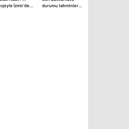
ojeyle İzmir’de
durumu tahminleri |
erel kalkınma
1 Mayıs’ta (yarın)
esteklenecek
hava nasıl olacak?
İstanbul’da yağmur
yağacak mı?
Meteoroloji’den toz
taşınımı, sağanak
yağış ve fırtına
uyarıları!