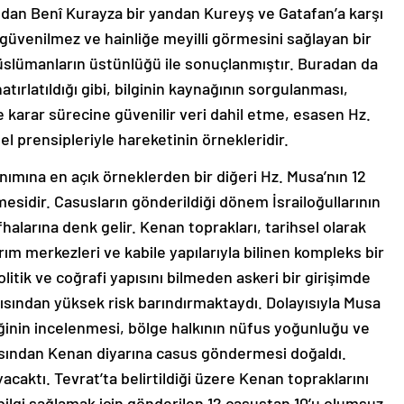
an Benî Kurayza bir yandan Kureyş ve Gatafan’a karşı
ini güvenilmez ve hainliğe meyilli görmesini sağlayan bir
üslümanların üstünlüğü ile sonuçlanmıştır. Buradan da
atırlatıldığı gibi, bilginin kaynağının sorgulanması,
 karar sürecine güvenilir veri dahil etme, esasen Hz.
prensipleriyle hareketinin örnekleridir.
ımına en açık örneklerden bir diğeri Hz. Musa’nın 12
sidir. Casusların gönderildiği dönem İsrailoğullarının
halarına denk gelir. Kenan toprakları, tarihsel olarak
rım merkezleri ve kabile yapılarıyla bilinen kompleks bir
itik ve coğrafi yapısını bilmeden askeri bir girişimde
ısından yüksek risk barındırmaktaydı. Dolayısıyla Musa
iğinin incelenmesi, bölge halkının nüfus yoğunluğu ve
sından Kenan diyarına casus göndermesi doğaldı.
aktı. Tevrat’ta belirtildiği üzere Kenan topraklarını
 bilgi sağlamak için gönderilen 12 casustan 10’u olumsuz