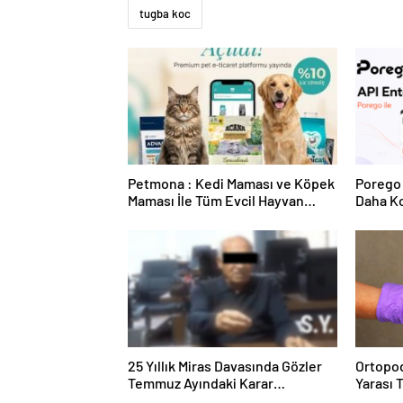
tugba koc
Petmona : Kedi Maması ve Köpek
Porego 
Maması İle Tüm Evcil Hayvan
Daha Ko
Ürünleri
25 Yıllık Miras Davasında Gözler
Ortopod
Temmuz Ayındaki Karar
Yarası 
Duruşmasına Çevrildi