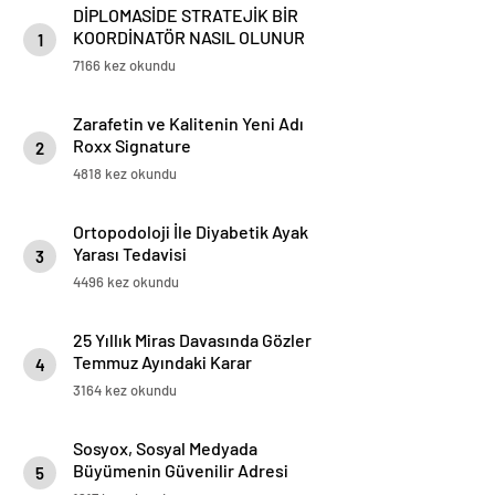
DİPLOMASİDE STRATEJİK BİR
KOORDİNATÖR NASIL OLUNUR
1
7166 kez okundu
Zarafetin ve Kalitenin Yeni Adı
Roxx Signature
2
4818 kez okundu
Ortopodoloji İle Diyabetik Ayak
Yarası Tedavisi
3
4496 kez okundu
25 Yıllık Miras Davasında Gözler
Temmuz Ayındaki Karar
4
Duruşmasına Çevrildi
3164 kez okundu
Sosyox, Sosyal Medyada
Büyümenin Güvenilir Adresi
5
Olarak Öne Çıkıyor