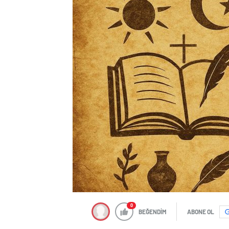
0
BEĞENDİM
ABONE OL