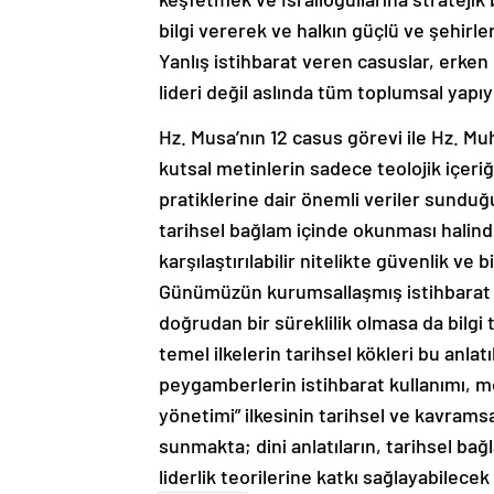
bilgi vererek ve halkın güçlü ve şehirl
Yanlış istihbarat veren casuslar, erke
lideri değil aslında tüm toplumsal yapıy
Hz. Musa’nın 12 casus görevi ile Hz. Mu
kutsal metinlerin sadece teolojik içeriğ
pratiklerine dair önemli veriler sunduğ
tarihsel bağlam içinde okunması halind
karşılaştırılabilir nitelikte güvenlik ve b
Günümüzün kurumsallaşmış istihbarat yap
doğrudan bir süreklilik olmasa da bilgi t
temel ilkelerin tarihsel kökleri bu anlat
peygamberlerin istihbarat kullanımı, m
yönetimi” ilkesinin tarihsel ve kavrams
sunmakta; dini anlatıların, tarihsel b
liderlik teorilerine katkı sağlayabilec