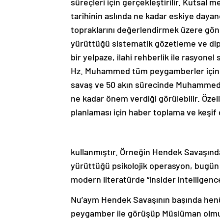
süreçleri için gerçekleştirilir. Kutsal m
tarihinin aslında ne kadar eskiye daya
topraklarını değerlendirmek üzere gö
yürüttüğü sistematik gözetleme ve di
bir yelpaze, ilahi rehberlik ile rasyonel
Hz. Muhammed tüm peygamberler içindeki
savaş ve 50 akın sürecinde Muhammed p
ne kadar önem verdiği görülebilir. Öze
planlaması için haber toplama ve keşif g
kullanmıştır. Örneğin Hendek Savaşın
yürüttüğü psikolojik operasyon, bugün 
modern literatürde “insider intelligence
Nu’aym Hendek Savaşının başında hen
peygamber ile görüşüp Müslüman olmuş 