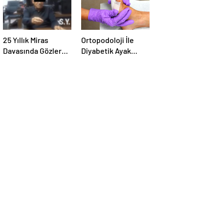
25 Yıllık Miras
Ortopodoloji İle
Davasında Gözler
Diyabetik Ayak
Temmuz Ayındaki
Yarası Tedavisi
Karar Duruşmasına
Çevrildi