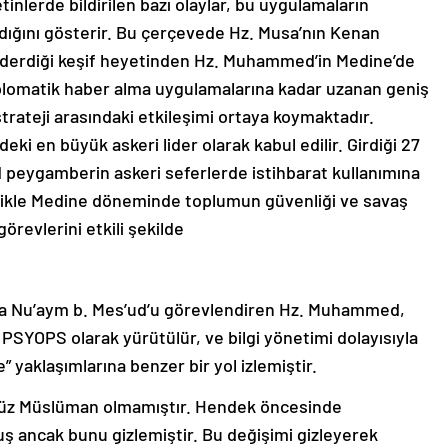
etinlerde bildirilen bazı olaylar, bu uygulamaların
ndığını gösterir. Bu çerçevede Hz. Musa’nın Kenan
nderdiği keşif heyetinden Hz. Muhammed’in Medine’de
plomatik haber alma uygulamalarına kadar uzanan geniş
 strateji arasındaki etkileşimi ortaya koymaktadır.
 en büyük askeri lider olarak kabul edilir. Girdiği 27
eygamberin askeri seferlerde istihbarat kullanımına
llikle Medine döneminde toplumun güvenliği ve savaş
örevlerini etkili şekilde
da Nu’aym b. Mes’ud’u görevlendiren Hz. Muhammed,
PSYOPS olarak yürütülür, ve bilgi yönetimi dolayısıyla
” yaklaşımlarına benzer bir yol izlemiştir.
üz Müslüman olmamıştır. Hendek öncesinde
ancak bunu gizlemiştir. Bu değişimi gizleyerek