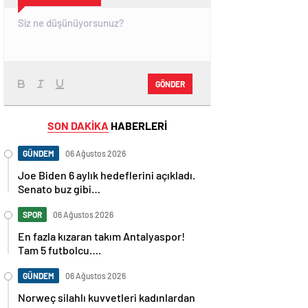
GÖNDER
SON DAKİKA
HABERLERİ
GÜNDEM
06 Ağustos 2026
Joe Biden 6 aylık hedeflerini açıkladı.
Senato buz gibi…
SPOR
06 Ağustos 2026
En fazla kızaran takım Antalyaspor!
Tam 5 futbolcu….
GÜNDEM
06 Ağustos 2026
Norweç silahlı kuvvetleri kadınlardan