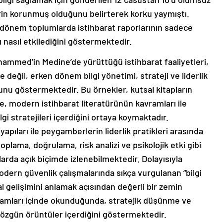
erin korunmuş olduğunu belirterek korku yaymıştı.
n dönem toplumlarda istihbarat raporlarının sadece
ı nasıl etkilediğini göstermektedir.
hammed’in Medine’de yürüttüğü istihbarat faaliyetleri,
e değil, erken dönem bilgi yönetimi, strateji ve liderlik
unu göstermektedir. Bu örnekler, kutsal kitapların
e, modern istihbarat literatürünün kavramları ile
ilgi stratejileri içerdiğini ortaya koymaktadır.
ıları ile peygamberlerin liderlik pratikleri arasında
oplama, doğrulama, risk analizi ve psikolojik etki gibi
ılarda açık biçimde izlenebilmektedir. Dolayısıyla
odern güvenlik çalışmalarında sıkça vurgulanan “bilgi
al gelişimini anlamak açısından değerli bir zemin
ağlamları içinde okunduğunda, stratejik düşünme ve
ek özgün örüntüler içerdiğini göstermektedir.