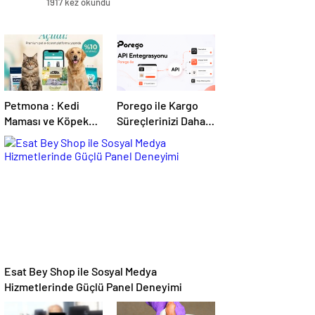
1917 kez okundu
Petmona : Kedi
Porego ile Kargo
Maması ve Köpek
Süreçlerinizi Daha
Maması İle Tüm
Kolay Yönetin
Evcil Hayvan
Ürünleri
Esat Bey Shop ile Sosyal Medya
Hizmetlerinde Güçlü Panel Deneyimi