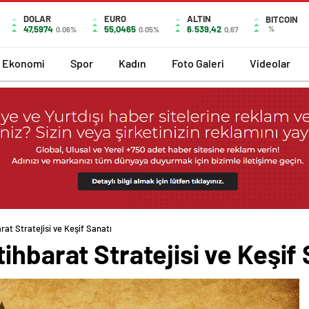
DOLAR
EURO
ALTIN
BITCOIN
47,5974
55,0465
6.539,42
%
0.06%
0.05%
0,67
Ekonomi
Spor
Kadın
Foto Galeri
Videolar
at Stratejisi ve Keşif Sanatı
ihbarat Stratejisi ve Keşif 