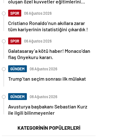
oluşan özel kuvvetler eğitimlerini
başlattı.
SPOR
06 Ağustos 2026
Cristiano Ronaldo’nun akıllara zarar
tüm kariyerinin istatistiğini çıkardık !
SPOR
06 Ağustos 2026
Galatasaray’a kötü haber! Monaco’dan
flaş Onyekuru kararı.
GÜNDEM
06 Ağustos 2026
Trump’tan seçim sonrası ilk mülakat
GÜNDEM
06 Ağustos 2026
Avusturya başbakanı Sebastian Kurz
ile ilgili bilinmeyenler
KATEGORİNİN POPÜLERLERİ