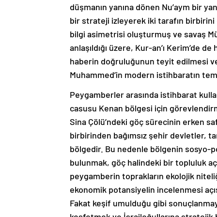
düşmanın yanına dönen Nu’aym bir yand
bir strateji izleyerek iki tarafın birbir
bilgi asimetrisi oluşturmuş ve savaş M
anlaşıldığı üzere, Kur-an’ı Kerim’de de h
haberin doğruluğunun teyit edilmesi ve
Muhammed’in modern istihbaratın temel 
Peygamberler arasında istihbarat kullan
casusu Kenan bölgesi için görevlendirme
Sina Çölü’ndeki göç sürecinin erken saf
birbirinden bağımsız şehir devletler, ta
bölgedir. Bu nedenle bölgenin sosyo-pol
bulunmak, göç halindeki bir topluluk aç
peygamberin toprakların ekolojik nitel
ekonomik potansiyelin incelenmesi açı
Fakat keşif umulduğu gibi sonuçlanmayac
keşfetmek ve İsrailoğullarına stratejik