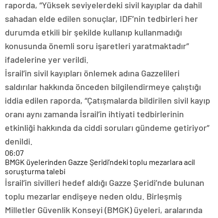
raporda, “Yüksek seviyelerdeki sivil kayıplar da dahil
sahadan elde edilen sonuçlar, IDF’nin tedbirleri her
durumda etkili bir şekilde kullanıp kullanmadığı
konusunda önemli soru işaretleri yaratmaktadır”
ifadelerine yer verildi.
İsrail’in sivil kayıpları önlemek adına Gazzelileri
saldırılar hakkında önceden bilgilendirmeye çalıştığı
iddia edilen raporda, “Çatışmalarda bildirilen sivil kayıp
oranı aynı zamanda İsrail’in ihtiyati tedbirlerinin
etkinliği hakkında da ciddi soruları gündeme getiriyor”
denildi.
06:07
BMGK üyelerinden Gazze Şeridi’ndeki toplu mezarlara acil
soruşturma talebi
İsrail’in sivilleri hedef aldığı Gazze Şeridi’nde bulunan
toplu mezarlar endişeye neden oldu. Birleşmiş
Milletler Güvenlik Konseyi (BMGK) üyeleri, aralarında