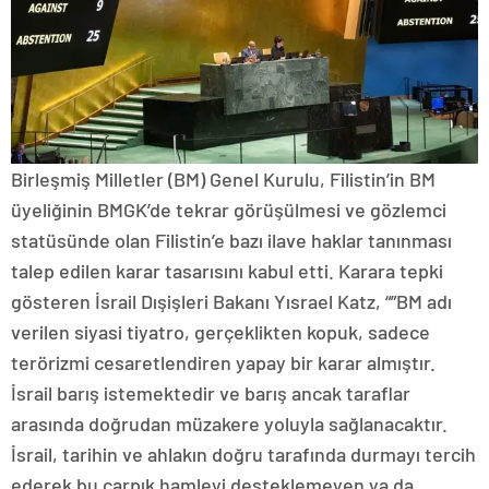
Birleşmiş Milletler (BM) Genel Kurulu, Filistin’in BM
üyeliğinin BMGK’de tekrar görüşülmesi ve gözlemci
statüsünde olan Filistin’e bazı ilave haklar tanınması
talep edilen karar tasarısını kabul etti. Karara tepki
gösteren İsrail Dışişleri Bakanı Yısrael Katz, “”BM adı
verilen siyasi tiyatro, gerçeklikten kopuk, sadece
terörizmi cesaretlendiren yapay bir karar almıştır.
İsrail barış istemektedir ve barış ancak taraflar
arasında doğrudan müzakere yoluyla sağlanacaktır.
İsrail, tarihin ve ahlakın doğru tarafında durmayı tercih
ederek bu çarpık hamleyi desteklemeyen ya da