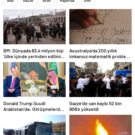
Abd
Gazze
İsrail
Raporda
Sivil
BM: Dünyada 83,4 milyon kişi
Avustralya’da 200 yıllık
‘ülke içinde yerinden edilmiş’
imkansız matematik problemi
olarak yaşıyor
çözüldü
Donald Trump Suudi
Gazze’de can kaybı 52 bin
Arabistan’da: Görüşmelerde
908’e yükseldi
uyukladı