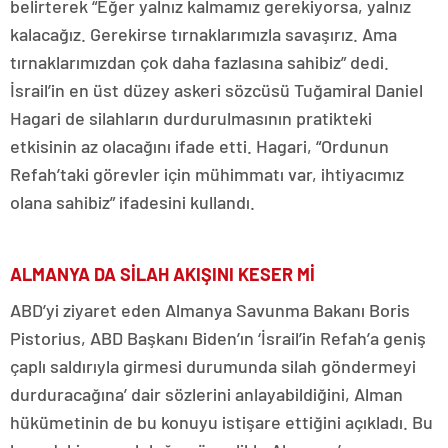
belirterek “Eğer yalnız kalmamız gerekiyorsa, yalnız
kalacağız. Gerekirse tırnaklarımızla savaşırız. Ama
tırnaklarımızdan çok daha fazlasına sahibiz” dedi.
İsrail’in en üst düzey askeri sözcüsü Tuğamiral Daniel
Hagari de silahların durdurulmasının pratikteki
etkisinin az olacağını ifade etti. Hagari, “Ordunun
Refah’taki görevler için mühimmatı var, ihtiyacımız
olana sahibiz” ifadesini kullandı.
ALMANYA DA SİLAH AKIŞINI KESER Mİ
ABD’yi ziyaret eden Almanya Savunma Bakanı Boris
Pistorius, ABD Başkanı Biden’ın ‘İsrail’in Refah’a geniş
çaplı saldırıyla girmesi durumunda silah göndermeyi
durduracağına’ dair sözlerini anlayabildiğini, Alman
hükümetinin de bu konuyu istişare ettiğini açıkladı. Bu