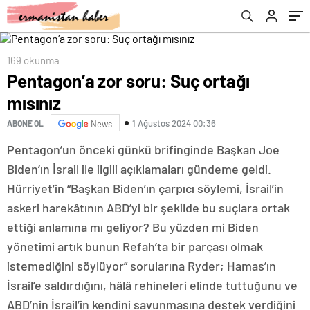
169 okunma
Pentagon’a zor soru: Suç ortağı
mısınız
1 Ağustos 2024 00:36
ABONE OL
News
Pentagon’un önceki günkü brifinginde Başkan Joe
Biden’ın İsrail ile ilgili açıklamaları gündeme geldi.
Hürriyet’in “Başkan Biden’ın çarpıcı söylemi, İsrail’in
askeri harekâtının ABD’yi bir şekilde bu suçlara ortak
ettiği anlamına mı geliyor? Bu yüzden mi Biden
yönetimi artık bunun Refah’ta bir parçası olmak
istemediğini söylüyor” sorularına Ryder; Hamas’ın
İsrail’e saldırdığını, hâlâ rehineleri elinde tuttuğunu ve
ABD’nin İsrail’in kendini savunmasına destek verdiğini