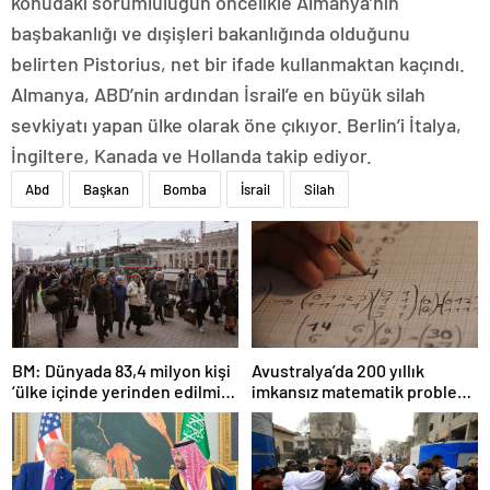
konudaki sorumluluğun öncelikle Almanya’nın
başbakanlığı ve dışişleri bakanlığında olduğunu
belirten Pistorius, net bir ifade kullanmaktan kaçındı.
Almanya, ABD’nin ardından İsrail’e en büyük silah
sevkiyatı yapan ülke olarak öne çıkıyor. Berlin’i İtalya,
İngiltere, Kanada ve Hollanda takip ediyor.
Abd
Başkan
Bomba
İsrail
Silah
BM: Dünyada 83,4 milyon kişi
Avustralya’da 200 yıllık
‘ülke içinde yerinden edilmiş’
imkansız matematik problemi
olarak yaşıyor
çözüldü