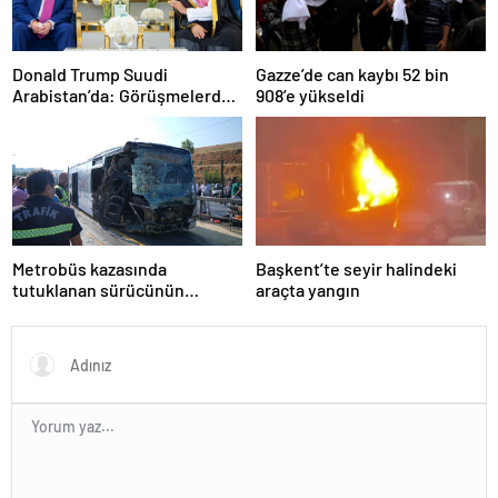
Donald Trump Suudi
Gazze’de can kaybı 52 bin
Arabistan’da: Görüşmelerde
908’e yükseldi
uyukladı
Metrobüs kazasında
Başkent’te seyir halindeki
tutuklanan sürücünün
araçta yangın
ifadesine ulaşıldı