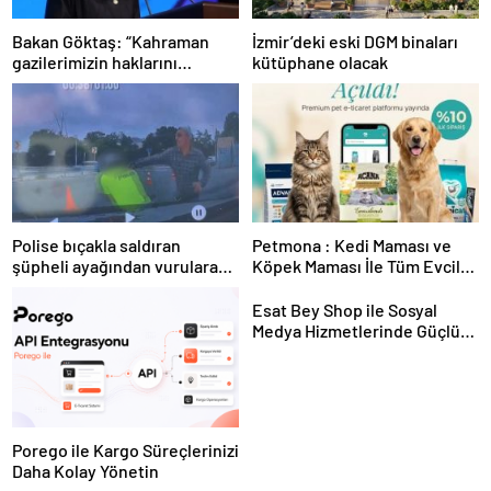
Bakan Göktaş: “Kahraman
İzmir’deki eski DGM binaları
gazilerimizin haklarını
kütüphane olacak
güçlendiren yeni bir dönemin
kapılarını aralıyoruz”
Polise bıçakla saldıran
Petmona : Kedi Maması ve
şüpheli ayağından vurularak
Köpek Maması İle Tüm Evcil
yakalandı
Hayvan Ürünleri
Esat Bey Shop ile Sosyal
Medya Hizmetlerinde Güçlü
Panel Deneyimi
Porego ile Kargo Süreçlerinizi
Daha Kolay Yönetin