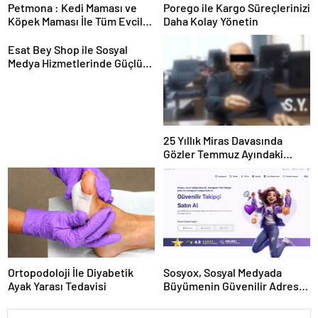
Petmona : Kedi Maması ve
Porego ile Kargo Süreçlerinizi
Köpek Maması İle Tüm Evcil
Daha Kolay Yönetin
Hayvan Ürünleri
Esat Bey Shop ile Sosyal
Medya Hizmetlerinde Güçlü
Panel Deneyimi
25 Yıllık Miras Davasında
Gözler Temmuz Ayındaki
Karar Duruşmasına Çevrildi
Ortopodoloji İle Diyabetik
Sosyox, Sosyal Medyada
Ayak Yarası Tedavisi
Büyümenin Güvenilir Adresi
Olarak Öne Çıkıyor