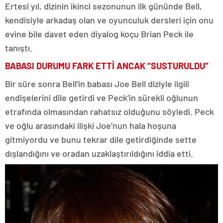
Ünlü oyuncu 3 sene önce baba olmuştu
Ertesi yıl, dizinin ikinci sezonunun ilk gününde Bell,
kendisiyle arkadaş olan ve oyunculuk dersleri için onu