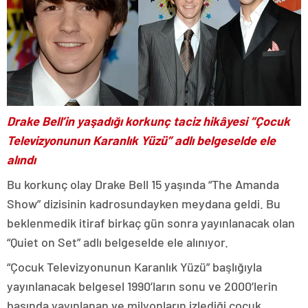
Drake Bell’in yaşadığı korkunç taciz hikâyesi “Çocuk
Televizyonunun Karanlık Yüzü” adlı belgeselde ele
alındı
Bu korkunç olay Drake Bell 15 yaşında “The Amanda
Show” dizisinin kadrosundayken meydana geldi. Bu
beklenmedik itiraf birkaç gün sonra yayınlanacak olan
“Quiet on Set” adlı belgeselde ele alınıyor.
“Çocuk Televizyonunun Karanlık Yüzü” başlığıyla
yayınlanacak belgesel 1990’ların sonu ve 2000’lerin
başında yayınlanan ve milyonların izlediği çocuk