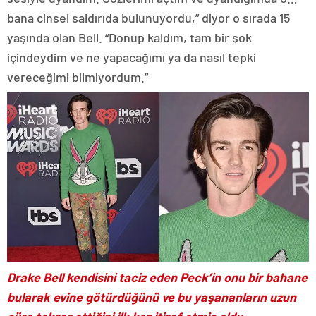
Tacizci Peck daha sonra Bell’in menajeri oldu ve Bell ile
babasının arasının açılması için uğraştı ve bunu da
başardı. Peck, Bell’in annesiyle birlikte yaşadığı yerden
Los Angeles’taki oyunculuk seçmelerine giderken ona
eşlik ediyordu.
MUTLAKA BİR BAHANE BULUP ONUN KENDİ EVİNDE
KALMASINI SAĞLIYORDU
Ve yolu bahane edip genç yıldız Drake Bell’in kendi
evinde kalmasını sağlıyordu. Bir gece her şey değişti
ve Bell için kâbus başlamış oldu:
“Genelde uyuduğum kanepede uyuyordum ve onun
sesiyle uyandım. Gözlerimi açtım ve uyandığımda o…
bana cinsel saldırıda bulunuyordu,” diyor o sırada 15
yaşında olan Bell. “Donup kaldım, tam bir şok