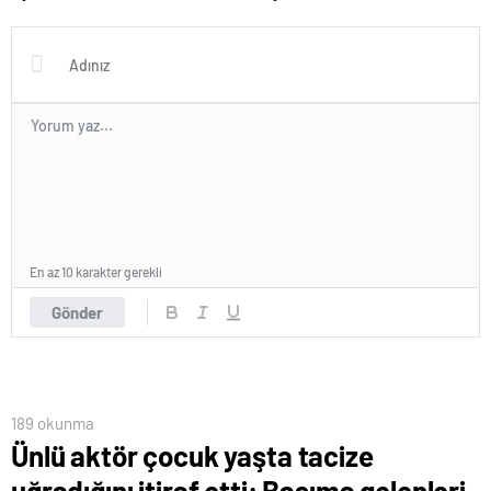
Olarak Öne Çıkıyor
En az 10 karakter gerekli
Gönder
189 okunma
Ünlü aktör çocuk yaşta tacize
uğradığını itiraf etti: Başıma gelenleri