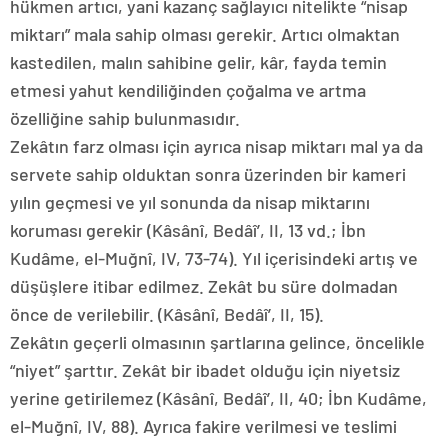
hükmen artıcı, yani kazanç sağlayıcı nitelikte “nisap
miktarı” mala sahip olması gerekir. Artıcı olmaktan
kastedilen, malın sahibine gelir, kâr, fayda temin
etmesi yahut kendiliğinden çoğalma ve artma
özelliğine sahip bulunmasıdır.
Zekâtın farz olması için ayrıca nisap miktarı mal ya da
servete sahip olduktan sonra üzerinden bir kameri
yılın geçmesi ve yıl sonunda da nisap miktarını
koruması gerekir (Kâsânî, Bedâî’, II, 13 vd.; İbn
Kudâme, el-Muğnî, IV, 73-74). Yıl içerisindeki artış ve
düşüşlere itibar edilmez. Zekât bu süre dolmadan
önce de verilebilir. (Kâsânî, Bedâî’, II, 15).
Zekâtın geçerli olmasının şartlarına gelince, öncelikle
“niyet” şarttır. Zekât bir ibadet olduğu için niyetsiz
yerine getirilemez (Kâsânî, Bedâî’, II, 40; İbn Kudâme,
el-Muğnî, IV, 88). Ayrıca fakire verilmesi ve teslimi