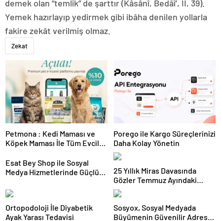
demek olan “temlik” de şarttır (Kâsânî, Bedâî’, II, 39).
Yemek hazırlayıp yedirmek gibi ibâha denilen yollarla
fakire zekât verilmiş olmaz.
Zekat
Petmona : Kedi Maması ve
Porego ile Kargo Süreçlerinizi
Köpek Maması İle Tüm Evcil
Daha Kolay Yönetin
Hayvan Ürünleri
Esat Bey Shop ile Sosyal
25 Yıllık Miras Davasında
Medya Hizmetlerinde Güçlü
Gözler Temmuz Ayındaki
Panel Deneyimi
Karar Duruşmasına Çevrildi
Ortopodoloji İle Diyabetik
Sosyox, Sosyal Medyada
Ayak Yarası Tedavisi
Büyümenin Güvenilir Adresi