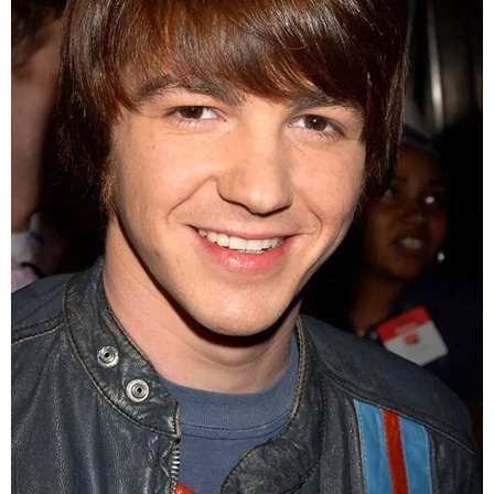
evine bile davet eden diyalog koçu Brian Peck ile
tanıştı.
BABASI DURUMU FARK ETTİ ANCAK “SUSTURULDU”
Bir süre sonra Bell’in babası Joe Bell diziyle ilgili
endişelerini dile getirdi ve Peck’in sürekli oğlunun
etrafında olmasından rahatsız olduğunu söyledi. Peck
ve oğlu arasındaki ilişki Joe’nun hala hoşuna
gitmiyordu ve bunu tekrar dile getirdiğinde sette
dışlandığını ve oradan uzaklaştırıldığını iddia etti.