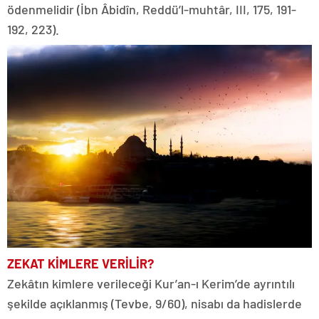
ödenmelidir (İbn Âbidîn, Reddü’l-muhtâr, III, 175, 191-
192, 223).
ZEKAT KİMLERE VERİLİR?
Zekâtın kimlere verileceği Kur’an-ı Kerim’de ayrıntılı
şekilde açıklanmış (Tevbe, 9/60), nisabı da hadislerde