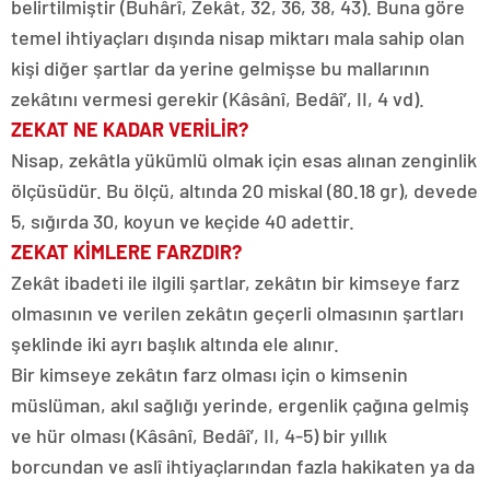
belirtilmiştir (Buhârî, Zekât, 32, 36, 38, 43). Buna göre
temel ihtiyaçları dışında nisap miktarı mala sahip olan
kişi diğer şartlar da yerine gelmişse bu mallarının
zekâtını vermesi gerekir (Kâsânî, Bedâî’, II, 4 vd).
ZEKAT NE KADAR VERİLİR?
Nisap, zekâtla yükümlü olmak için esas alınan zenginlik
ölçüsüdür. Bu ölçü, altında 20 miskal (80.18 gr), devede
5, sığırda 30, koyun ve keçide 40 adettir.
ZEKAT KİMLERE FARZDIR?
Zekât ibadeti ile ilgili şartlar, zekâtın bir kimseye farz
olmasının ve verilen zekâtın geçerli olmasının şartları
şeklinde iki ayrı başlık altında ele alınır.
Bir kimseye zekâtın farz olması için o kimsenin
müslüman, akıl sağlığı yerinde, ergenlik çağına gelmiş
ve hür olması (Kâsânî, Bedâî’, II, 4-5) bir yıllık
borcundan ve aslî ihtiyaçlarından fazla hakikaten ya da