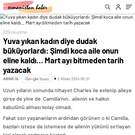
bitmeden tarih yazacak
239 okunma
Yuva yıkan kadın diye dudak
büküyorlardı: Şimdi koca aile onun
eline kaldı… Mart ayı bitmeden tarih
yazacak
2 Nisan 2024 00:21
ABONE OL
News
Uzun yılların sonunda nihayet Charles ile evlenip aileye
girse de yine de Camilla’nın, ailenin ve halkın
kabulünü alması kolay olmadı.
Fakat son yaşananların ardından görünen o ki Camilla,
bazıları istese de istemese de ailenin yükünü sırtlayan
kişi olarak anılmaya başladı.