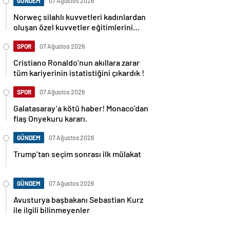
GÜNDEM
07 Ağustos 2026
Norweç silahlı kuvvetleri kadınlardan
oluşan özel kuvvetler eğitimlerini
başlattı.
SPOR
07 Ağustos 2026
Cristiano Ronaldo’nun akıllara zarar
tüm kariyerinin istatistiğini çıkardık !
SPOR
07 Ağustos 2026
Galatasaray’a kötü haber! Monaco’dan
flaş Onyekuru kararı.
GÜNDEM
07 Ağustos 2026
Trump’tan seçim sonrası ilk mülakat
GÜNDEM
07 Ağustos 2026
Avusturya başbakanı Sebastian Kurz
ile ilgili bilinmeyenler