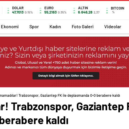
DOLAR
EURO
ALTIN
BITCOIN
47,7013
55,2163
6.646,28
%
0.15%
0.35%
2,37
Ekonomi
Spor
Kadın
Foto Galeri
Videolar
namadılar! Trabzonspor, Gaziantep FK ile deplasmanda 0-0 berabere kaldı
r! Trabzonspor, Gaziantep F
berabere kaldı