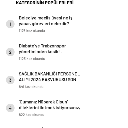
KATEGORİNİN POPÜLERLERİ
Belediye meclis üyesi ne iş
yapar, görevleri nelerdir?
1
1176 kez okundu
Diabate’ye Trabzonspor
yönetiminden kesik! .
2
1123 kez okundu
SAĞLIK BAKANLIĞI PERSONEL
ALIMI 2024 BAŞVURUSU SON
3
DAKİKA | Sağlık Bakanlığı 35 bin
841 kez okundu
personel alımı ne zaman? Branş
ve kadro dağılımı belli oldu mu?
‘Cumanız Mübarek Olsun’
(ÖSYM kılavuzu başvuru ve
dileklerini iletmek istiyorsanız,
şartları)
4
yeni, farklı, değişik cuma
822 kez okundu
mesajlarını gönderebilirsiniz.
İşte, 16 Şubat’a özel resimli,