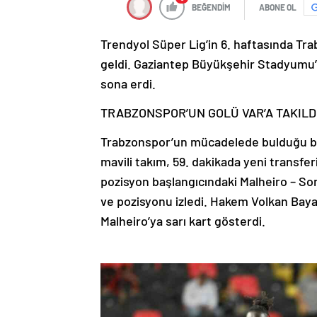
BEĞENDİM
ABONE OL
Trendyol Süper Lig’in 6. haftasında Tr
geldi. Gaziantep Büyükşehir Stadyumu
sona erdi.
TRABZONSPOR’UN GOLÜ VAR’A TAKILD
Trabzonspor’un mücadelede bulduğu bir
mavili takım, 59. dakikada yeni transfe
pozisyon başlangıcındaki Malheiro – So
ve pozisyonu izledi. Hakem Volkan Bayar
Malheiro’ya sarı kart gösterdi.