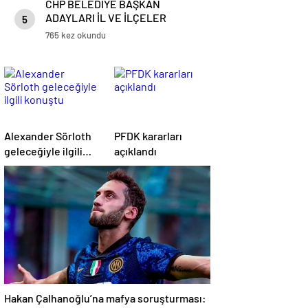
CHP BELEDİYE BAŞKAN
resimsiz, yazılı, anlamlı, en güzel
ADAYLARI İL VE İLÇELER
cuma mesajları
5
LİSTESİ 2024 | Cumhuriyet Halk
765 kez okundu
Partisi (CHP) belediye başkan
adayları kimler oldu? İstanbul’da
14 ilçenin adayı belirlendi
Alexander Sörloth
PFDK kararları
geleceğiyle ilgili
açıklandı
konuştu
Hakan Çalhanoğlu’na mafya soruşturması: