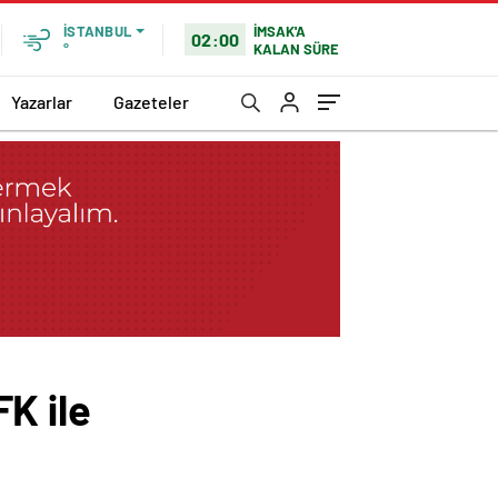
İMSAK'A
İSTANBUL
02:00
KALAN SÜRE
°
Yazarlar
Gazeteler
K ile