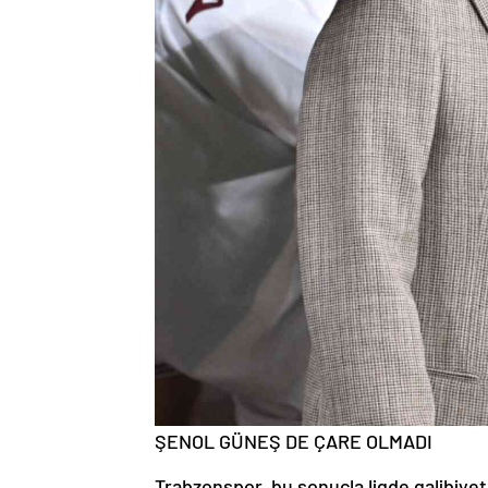
ŞENOL GÜNEŞ DE ÇARE OLMADI
Trabzonspor, bu sonuçla ligde galibiyet