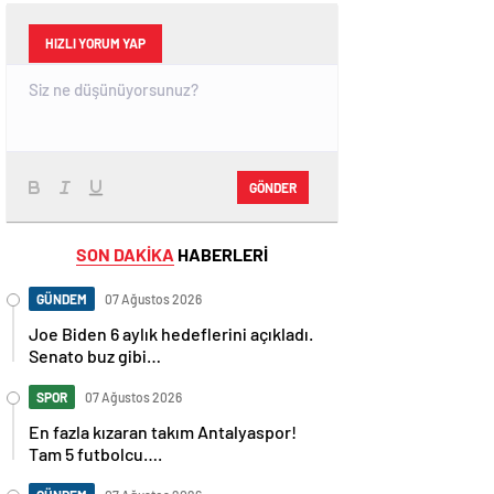
HIZLI YORUM YAP
GÖNDER
SON DAKİKA
HABERLERİ
GÜNDEM
07 Ağustos 2026
Joe Biden 6 aylık hedeflerini açıkladı.
Senato buz gibi…
SPOR
07 Ağustos 2026
En fazla kızaran takım Antalyaspor!
Tam 5 futbolcu….