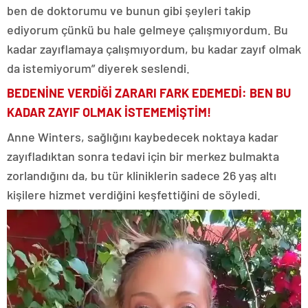
ben de doktorumu ve bunun gibi şeyleri takip
ediyorum çünkü bu hale gelmeye çalışmıyordum. Bu
kadar zayıflamaya çalışmıyordum, bu kadar zayıf olmak
da istemiyorum” diyerek seslendi.
BEDENİNE VERDİĞİ ZARARI FARK EDEMEDİ: BEN BU
KADAR ZAYIF OLMAK İSTEMEMİŞTİM!
Anne Winters, sağlığını kaybedecek noktaya kadar
zayıfladıktan sonra tedavi için bir merkez bulmakta
zorlandığını da, bu tür kliniklerin sadece 26 yaş altı
kişilere hizmet verdiğini keşfettiğini de söyledi.