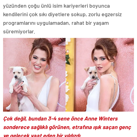
yüzünden çoğu ünlü isim kariyerleri boyunca
kendilerini çok sıkı diyetlere sokup, zorlu egzersiz
programlarını uygulamadan, rahat bir yaşam
süremiyorlar.
Çok değil, bundan 3-4 sene önce Anne Winters
sonderece sağlıklı görünen, etrafına ışık saçan genç
ve gelecek vaat eden bir yıldızdı