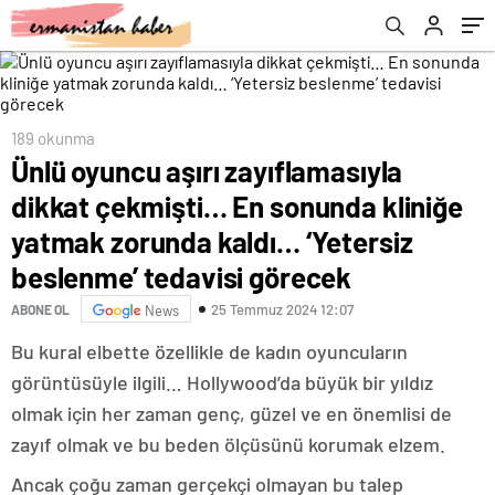
zorunda kaldı… ‘Yetersiz beslenme’ tedavisi
görecek
189 okunma
Ünlü oyuncu aşırı zayıflamasıyla
dikkat çekmişti… En sonunda kliniğe
yatmak zorunda kaldı… ‘Yetersiz
beslenme’ tedavisi görecek
25 Temmuz 2024 12:07
ABONE OL
News
Bu kural elbette özellikle de kadın oyuncuların
görüntüsüyle ilgili… Hollywood’da büyük bir yıldız
olmak için her zaman genç, güzel ve en önemlisi de
zayıf olmak ve bu beden ölçüsünü korumak elzem.
Ancak çoğu zaman gerçekçi olmayan bu talep