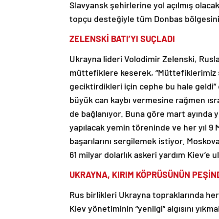
Slavyansk şehirlerine yol açılmış olac
topçu desteğiyle tüm Donbas bölgesini 
ZELENSKİ BATI’YI SUÇLADI
Ukrayna lideri Volodimir Zelenski, Rusla
müttefiklere keserek, “Müttefiklerimiz
geciktirdikleri için cephe bu hale gel
büyük can kaybı vermesine rağmen ısrarl
de bağlanıyor. Buna göre mart ayında y
yapılacak yemin töreninde ve her yıl 9 
başarılarını sergilemek istiyor. Mosko
61 milyar dolarlık askeri yardım Kiev’e
UKRAYNA, KIRIM KÖPRÜSÜNÜN PEŞİN
Rus birlikleri Ukrayna topraklarında he
Kiev yönetiminin “yenilgi” algısını yıkmak