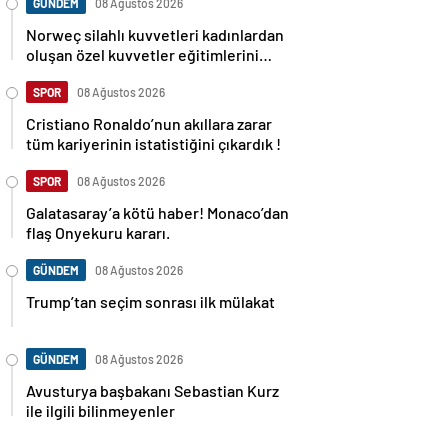
GÜNDEM
08 Ağustos 2026
Norweç silahlı kuvvetleri kadınlardan
oluşan özel kuvvetler eğitimlerini
başlattı.
SPOR
08 Ağustos 2026
Cristiano Ronaldo’nun akıllara zarar
tüm kariyerinin istatistiğini çıkardık !
SPOR
08 Ağustos 2026
Galatasaray’a kötü haber! Monaco’dan
flaş Onyekuru kararı.
GÜNDEM
08 Ağustos 2026
Trump’tan seçim sonrası ilk mülakat
GÜNDEM
08 Ağustos 2026
Avusturya başbakanı Sebastian Kurz
ile ilgili bilinmeyenler