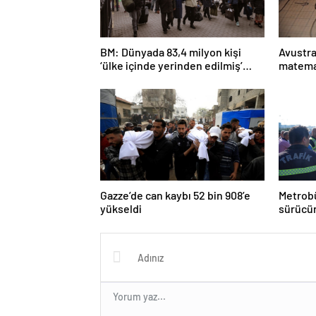
BM: Dünyada 83,4 milyon kişi
Avustra
‘ülke içinde yerinden edilmiş’
matema
olarak yaşıyor
Gazze’de can kaybı 52 bin 908’e
Metrobü
yükseldi
sürücün