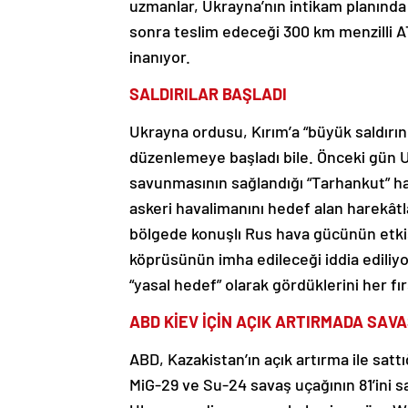
uzmanlar, Ukrayna’nın intikam planında 
sonra teslim edeceği 300 km menzilli A
inanıyor.
SALDIRILAR BAŞLADI
Ukrayna ordusu, Kırım’a “büyük saldırın
düzenlemeye başladı bile. Önceki gün Uk
savunmasının sağlandığı “Tarhankut” h
askeri havalimanını hedef alan harekât
bölgede konuşlı Rus hava gücünün etkis
köprüsünün imha edileceği iddia ediliyo
“yasal hedef” olarak gördüklerini her fır
ABD KİEV İÇİN AÇIK ARTIRMADA SAVA
ABD, Kazakistan’ın açık artırma ile sat
MiG-29 ve Su-24 savaş uçağının 81’ini sa