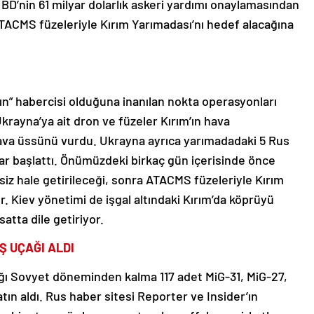
BD’nin 61 milyar dolarlık askeri yardımı onaylamasından
TACMS füzeleriyle Kırım Yarımadası’nı hedef alacağına
ın” habercisi olduğuna inanılan nokta operasyonları
rayna’ya ait dron ve füzeler Kırım’ın hava
ava üssünü vurdu. Ukrayna ayrıca yarımadadaki 5 Rus
lar başlattı. Önümüzdeki birkaç gün içerisinde önce
iz hale getirileceği, sonra ATACMS füzeleriyle Kırım
r. Kiev yönetimi de işgal altındaki Kırım’da köprüyü
satta dile getiriyor.
Ş UÇAĞI ALDI
tığı Sovyet döneminden kalma 117 adet MiG-31, MiG-27,
tın aldı. Rus haber sitesi Reporter ve Insider’ın