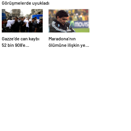
Görüşmelerde uyukladı
Gazze’de can kaybı
Maradona’nın
52 bin 908’e
ölümüne ilişkin yeni
yükseldi
belgeler ortaya çıktı