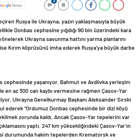
0
News
 geçiren Rusya ile Ukrayna, yazın yaklaşmasıyla büyük
llikle Donbas cephesine yığdığı 90 bin üzerindeki kara
 yönelerek Ukrayna savunma hattını yarma planlarını
 ise Kırım köprüsünü imha ederek Rusya’ya büyük darbe
as cephesinde yaşanıyor. Bahmut ve Avdiivka yerleşim
nde en az 300 can kaybı vermesine rağmen Çasov-Yar
ediyor. Ukrayna Genelkurmay Başkanı Aleksander Sırski
l ederek “Ordumuz Donbas cephesinde bir dizi köyü
kilmek zorunda kaldı. Ancak Çasov-Yar tepelerini var
klamasını yaptı. 247 km yüksekliğindeki Çasov-Yar’ın
mesi durumunda hakim tepelerden Krematorsk ve