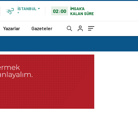
İMSAK'A
İSTANBUL
02:00
KALAN SÜRE
°
Yazarlar
Gazeteler