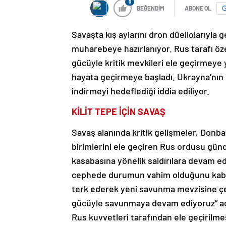
0
BEĞENDİM
ABONE OL
Savaşta kış aylarını dron düellolarıyla
muharebeye hazırlanıyor. Rus tarafı öze
gücüyle kritik mevkileri ele geçirmeye
hayata geçirmeye başladı. Ukrayna’nın
indirmeyi hedeflediği iddia ediliyor.
KİLİT TEPE İÇİN SAVAŞ
Savaş alanında kritik gelişmeler, Donb
birimlerini ele geçiren Rus ordusu gü
kasabasına yönelik saldırılara devam 
cephede durumun vahim olduğunu kabu
terk ederek yeni savunma mevzisine çe
gücüyle savunmaya devam ediyoruz” açı
Rus kuvvetleri tarafından ele geçiril