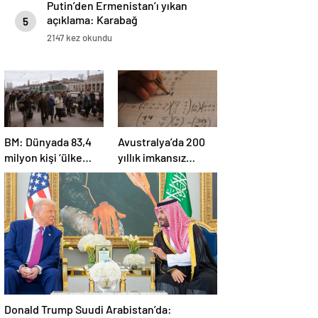
Putin’den Ermenistan’ı yıkan
açıklama: Karabağ
5
Azerbaycan’ın ayrılmaz bir
2147 kez okundu
parçasıdır!
BM: Dünyada 83,4
Avustralya’da 200
milyon kişi ‘ülke
yıllık imkansız
içinde yerinden
matematik
edilmiş’ olarak
problemi çözüldü
yaşıyor
Donald Trump Suudi Arabistan’da: