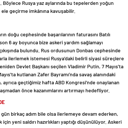
ak. Böylece Rusya yaz aylarında bu tepelerden yoğun
ele geçirme imkânına kavuşabilir.
rın doğu cephesinde başarılarının faturasını Batılı
 son 6 ay boyunca bize askeri yardım sağlamayı
di” çıkışında bulundu. Rus ordusunun Donbas cephesinde
a ilerlemek istemesi Rusya’daki belirli siyasi süreçlere
eniden Devlet Başkanı seçilen Vladimir Putin, 7 Mayıs’ta
Mayıs’ta kutlanan Zafer Bayramı’nda savaş alanındaki
va, ayrıca geçtiğimiz hafta ABD Kongresi’nde onaylanan
 ulaşmadan önce kazanımlarını artırmayı hedefliyor.
DE
r gün birkaç adım bile olsa ilerlemeye devam ederken,
 için yeni saldırı hazırlıkları yaptığı düşünülüyor. Askeri