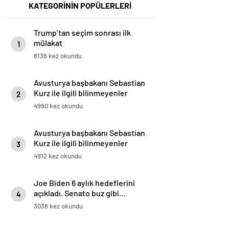
KATEGORİNİN POPÜLERLERİ
Trump’tan seçim sonrası ilk
mülakat
1
8136 kez okundu
Avusturya başbakanı Sebastian
Kurz ile ilgili bilinmeyenler
2
4990 kez okundu
Avusturya başbakanı Sebastian
Kurz ile ilgili bilinmeyenler
3
4912 kez okundu
Joe Biden 6 aylık hedeflerini
açıkladı. Senato buz gibi…
4
3038 kez okundu