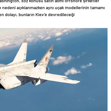
hington, söz konusu satın alımı offshore şirketler
nın nedeni açıklanmazken aynı uçak modellerinin tamamı
 dolayı, bunların Kiev’e devredileceği