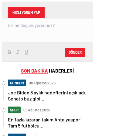
HIZLI YORUM YAP
GÖNDER
SON DAKİKA
HABERLERİ
GÜNDEM
08 Ağustos 2026
Joe Biden 6 aylık hedeflerini açıkladı.
Senato buz gibi…
SPOR
08 Ağustos 2026
En fazla kızaran takım Antalyaspor!
Tam 5 futbolcu….