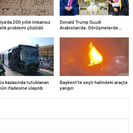
lya’da 200 yıllık imkansız
Donald Trump Suudi
tik problemi çözüldü
Arabistan’da: Görüşmelerde
uyukladı
s kazasında tutuklanan
Başkent’te seyir halindeki araçta
ün ifadesine ulaşıldı
yangın