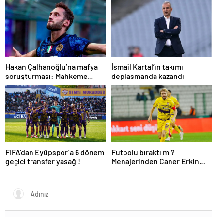
Hakan Çalhanoğlu’na mafya
İsmail Kartal’ın takımı
soruşturması: Mahkeme
deplasmanda kazandı
cezasını açıkladı
FIFA’dan Eyüpspor’a 6 dönem
Futbolu bıraktı mı?
geçici transfer yasağı!
Menajerinden Caner Erkin
açıklaması