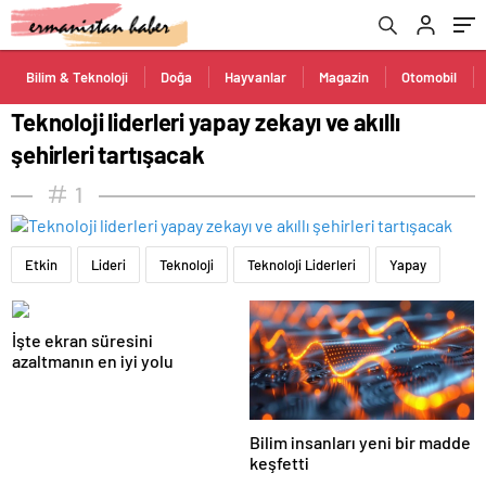
Bilim & Teknoloji
Doğa
Hayvanlar
Magazin
Otomobil
Teknoloji liderleri yapay zekayı ve akıllı
şehirleri tartışacak
1
Etkin
Lideri
Teknoloji
Teknoloji Liderleri
Yapay
İşte ekran süresini
azaltmanın en iyi yolu
Bilim insanları yeni bir madde
keşfetti