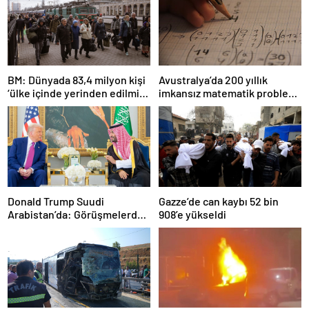
BM: Dünyada 83,4 milyon kişi
Avustralya’da 200 yıllık
‘ülke içinde yerinden edilmiş’
imkansız matematik problemi
olarak yaşıyor
çözüldü
Donald Trump Suudi
Gazze’de can kaybı 52 bin
Arabistan’da: Görüşmelerde
908’e yükseldi
uyukladı