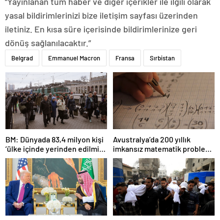
“Yayınlanan tüm haber ve diğer içerikler ile ilgili olarak
yasal bildirimlerinizi bize iletişim sayfası üzerinden
iletiniz. En kısa süre içerisinde bildirimlerinize geri
dönüş sağlanılacaktır.”
Belgrad
Emmanuel Macron
Fransa
Sırbistan
BM: Dünyada 83,4 milyon kişi
Avustralya’da 200 yıllık
‘ülke içinde yerinden edilmiş’
imkansız matematik problemi
olarak yaşıyor
çözüldü