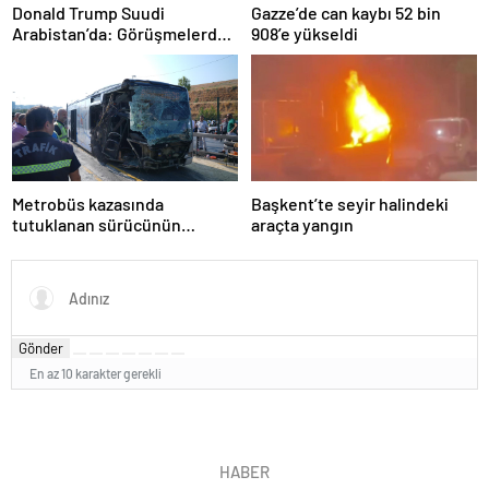
Donald Trump Suudi
Gazze’de can kaybı 52 bin
Arabistan’da: Görüşmelerde
908’e yükseldi
uyukladı
Metrobüs kazasında
Başkent’te seyir halindeki
tutuklanan sürücünün
araçta yangın
ifadesine ulaşıldı
Gönder
En az 10 karakter gerekli
HABER