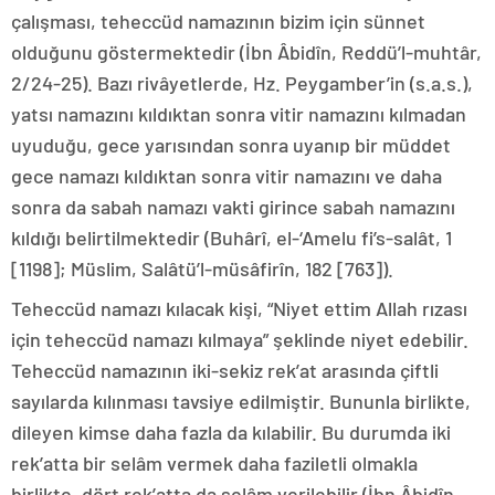
çalışması, teheccüd namazının bizim için sünnet
olduğunu göstermektedir (İbn Âbidîn, Reddü’l-muhtâr,
2/24-25). Bazı rivâyetlerde, Hz. Peygamber’in (s.a.s.),
yatsı namazını kıldıktan sonra vitir namazını kılmadan
uyuduğu, gece yarısından sonra uyanıp bir müddet
gece namazı kıldıktan sonra vitir namazını ve daha
sonra da sabah namazı vakti girince sabah namazını
kıldığı belirtilmektedir (Buhârî, el-‘Amelu fi’s-salât, 1
[1198]; Müslim, Salâtü’l-müsâfirîn, 182 [763]).
Teheccüd namazı kılacak kişi, “Niyet ettim Allah rızası
için teheccüd namazı kılmaya” şeklinde niyet edebilir.
Teheccüd namazının iki-sekiz rek’at arasında çiftli
sayılarda kılınması tavsiye edilmiştir. Bununla birlikte,
dileyen kimse daha fazla da kılabilir. Bu durumda iki
rek’atta bir selâm vermek daha faziletli olmakla
birlikte, dört rek’atta da selâm verilebilir (İbn Âbidîn,