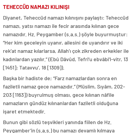
TEHECCÜD NAMAZI KILINIŞI
Diyanet, Teheccüd namazı kılınışını paylaştı: Teheccüd
namazı, yatsı namazı ile fecir arasında kılınan gece
namazıdır. Hz. Peygamber (s.a.s.) şöyle buyurmuştur:
“Her kim geceleyin uyanır, ailesini de uyandırır ve iki
rek’at namaz kılarlarsa, Allah’ı çok zikreden erkekler ile
kadınlardan yazılır.” (Ebû Dâvûd, Tefrî‘u ebvâbi’l-vitr, 13
[1451]; Tatavvu‘, 18 [1309]).
Başka bir hadiste de; “Farz namazlardan sonra en
faziletli namaz gece namazıdır.” (Müslim, Sıyâm, 202-
203 [1163]) buyrulmuş olması, gece kılınan nâfile
namazların gündüz kılınanlardan faziletli olduğuna
işaret etmektedir.
Bunun gibi sözlü teşvikleri yanında fiilen de Hz.
Peygamber’in (s.a.s.) bu namazı devamlı kılmaya