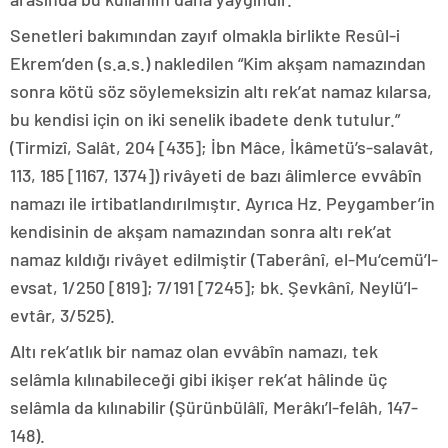
Senetleri bakımından zayıf olmakla birlikte Resûl-i
Ekrem’den (s.a.s.) nakledilen “Kim akşam namazından
sonra kötü söz söylemeksizin altı rek’at namaz kılarsa,
bu kendisi için on iki senelik ibadete denk tutulur.”
(Tirmizî, Salât, 204 [435]; İbn Mâce, İkâmetü’s-salavât,
113, 185 [1167, 1374]) rivâyeti de bazı âlimlerce evvâbîn
namazı ile irtibatlandırılmıştır. Ayrıca Hz. Peygamber’in
kendisinin de akşam namazından sonra altı rek’at
namaz kıldığı rivâyet edilmiştir (Taberânî, el-Mu‘cemü’l-
evsat, 1/250 [819]; 7/191 [7245]; bk. Şevkânî, Neylü’l-
evtâr, 3/525).
Altı rek’atlık bir namaz olan evvâbîn namazı, tek
selâmla kılınabileceği gibi ikişer rek’at hâlinde üç
selâmla da kılınabilir (Şürünbülâlî, Merâkı’l-felâh, 147-
148).