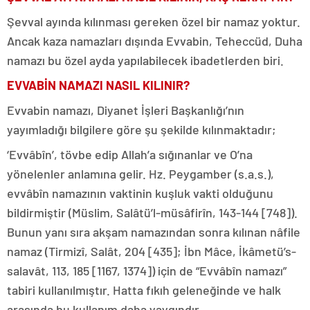
Şevval ayında kılınması gereken özel bir namaz yoktur.
Ancak kaza namazları dışında Evvabin, Teheccüd, Duha
namazı bu özel ayda yapılabilecek ibadetlerden biri.
EVVABİN NAMAZI NASIL KILINIR?
Evvabin namazı, Diyanet İşleri Başkanlığı’nın
yayımladığı bilgilere göre şu şekilde kılınmaktadır;
‘Evvâbîn’, tövbe edip Allah’a sığınanlar ve O’na
yönelenler anlamına gelir. Hz. Peygamber (s.a.s.),
evvâbîn namazının vaktinin kuşluk vakti olduğunu
bildirmiştir (Müslim, Salâtü’l-müsâfirîn, 143-144 [748]).
Bunun yanı sıra akşam namazından sonra kılınan nâfile
namaz (Tirmizî, Salât, 204 [435]; İbn Mâce, İkâmetü’s-
salavât, 113, 185 [1167, 1374]) için de “Evvâbîn namazı”
tabiri kullanılmıştır. Hatta fıkıh geleneğinde ve halk
arasında bu kullanım daha yaygındır.