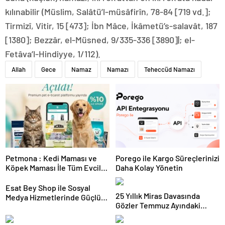
kılınabilir (Müslim, Salâtü’l-müsâfirîn, 78-84 [719 vd.];
Tirmizî, Vitir, 15 [473]; İbn Mâce, İkâmetü’s-salavât, 187
[1380]; Bezzâr, el-Müsned, 9/335-336 [3890]|; el-
Fetâva’l-Hindiyye, 1/112).
Allah
Gece
Namaz
Namazı
Teheccüd Namazı
Petmona : Kedi Maması ve
Porego ile Kargo Süreçlerinizi
Köpek Maması İle Tüm Evcil
Daha Kolay Yönetin
Hayvan Ürünleri
Esat Bey Shop ile Sosyal
25 Yıllık Miras Davasında
Medya Hizmetlerinde Güçlü
Gözler Temmuz Ayındaki
Panel Deneyimi
Karar Duruşmasına Çevrildi