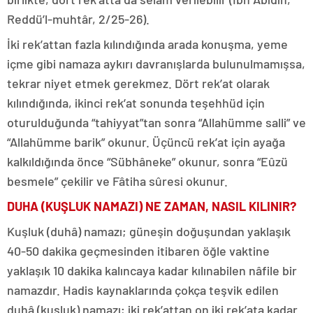
Reddü’l-muhtâr, 2/25-26).
İki rek’attan fazla kılındığında arada konuşma, yeme
içme gibi namaza aykırı davranışlarda bulunulmamışsa,
tekrar niyet etmek gerekmez. Dört rek’at olarak
kılındığında, ikinci rek’at sonunda teşehhüd için
oturulduğunda “tahiyyat”tan sonra “Allahümme salli” ve
“Allahümme barik” okunur. Üçüncü rek’at için ayağa
kalkıldığında önce “Sübhâneke” okunur, sonra “Eûzü
besmele” çekilir ve Fâtiha sûresi okunur.
DUHA (KUŞLUK NAMAZI) NE ZAMAN, NASIL KILINIR?
Kuşluk (duhâ) namazı; güneşin doğuşundan yaklaşık
40-50 dakika geçmesinden itibaren öğle vaktine
yaklaşık 10 dakika kalıncaya kadar kılınabilen nâfile bir
namazdır. Hadis kaynaklarında çokça teşvik edilen
duhâ (kuşluk) namazı; iki rek’attan on iki rek’ata kadar