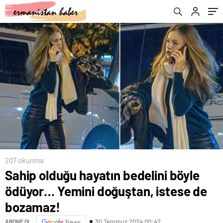
bozamaz!
207 okunma
Sahip olduğu hayatın bedelini böyle
ödüyor… Yemini doğuştan, istese de
bozamaz!
30 Temmuz 2024 00:42
ABONE OL
News