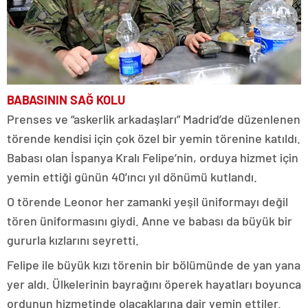
BABASININ SAĞ KOLU
Prenses ve “askerlik arkadaşları” Madrid’de düzenlenen
törende kendisi için çok özel bir yemin törenine katıldı.
Babası olan İspanya Kralı Felipe’nin, orduya hizmet için
yemin ettiği günün 40’ıncı yıl dönümü kutlandı.
O törende Leonor her zamanki yeşil üniformayı değil
tören üniformasını giydi. Anne ve babası da büyük bir
gururla kızlarını seyretti.
Felipe ile büyük kızı törenin bir bölümünde de yan yana
yer aldı. Ülkelerinin bayrağını öperek hayatları boyunca
ordunun hizmetinde olacaklarına dair yemin ettiler.