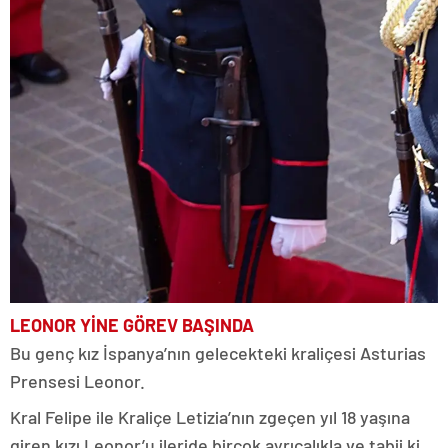
LEONOR YİNE GÖREV BAŞINDA
Bu genç kız İspanya’nın gelecekteki kraliçesi Asturias
Prensesi Leonor.
Kral Felipe ile Kraliçe Letizia’nın zgeçen yıl 18 yaşına
giren kızı Leonor’u ileride birçok ayrıcalıkla ve tabii ki