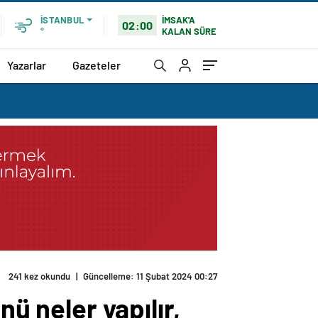
İMSAK'A
İSTANBUL
02:00
KALAN SÜRE
°
Yazarlar
Gazeteler
241 kez okundu
|
Güncelleme: 11 Şubat 2024 00:27
nü neler yapılır,