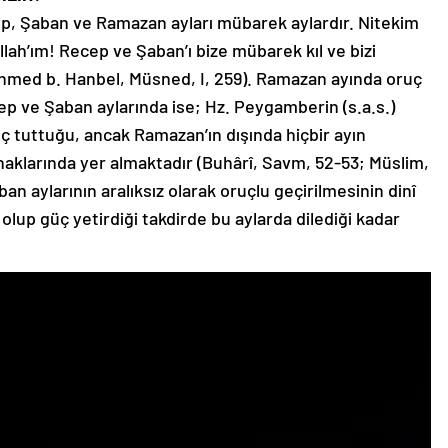
cep, Şaban ve Ramazan ayları mübarek aylardır. Nitekim
lah’ım! Recep ve Şaban’ı bize mübarek kıl ve bizi
(Ahmed b. Hanbel, Müsned, I, 259). Ramazan ayında oruç
ep ve Şaban aylarında ise; Hz. Peygamberin (s.a.s.)
uç tuttuğu, ancak Ramazan’ın dışında hiçbir ayın
aklarında yer almaktadır (Buhârî, Savm, 52-53; Müslim,
an aylarının aralıksız olarak oruçlu geçirilmesinin dinî
 olup güç yetirdiği takdirde bu aylarda dilediği kadar