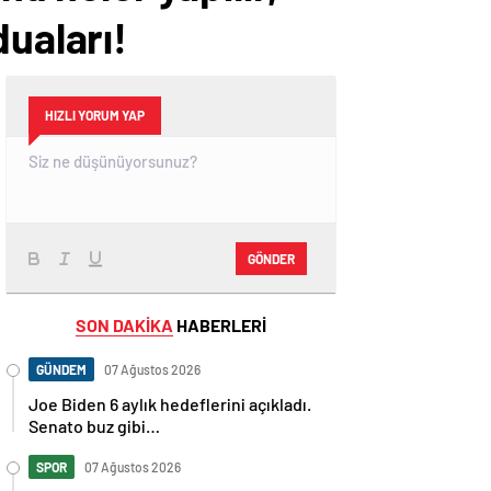
duaları!
HIZLI YORUM YAP
GÖNDER
SON DAKİKA
HABERLERİ
GÜNDEM
07 Ağustos 2026
Joe Biden 6 aylık hedeflerini açıkladı.
Senato buz gibi…
SPOR
07 Ağustos 2026