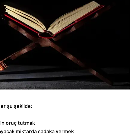
er şu şekilde;
için oruç tutmak
rşılayacak miktarda sadaka vermek