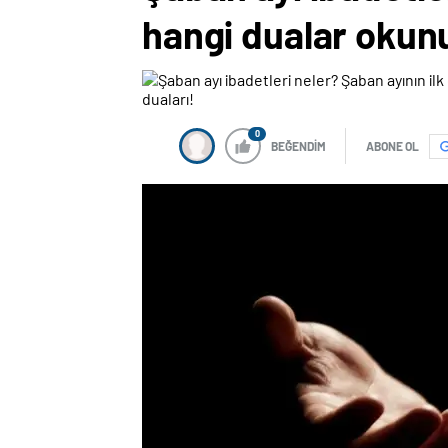
hangi dualar okunu
0
BEĞENDİM
ABONE OL