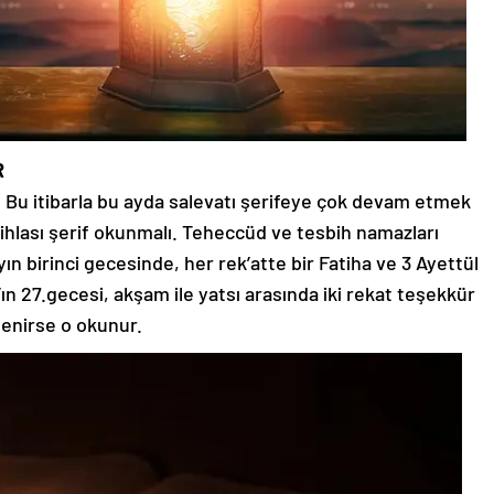
R
. Bu itibarla bu ayda salevatı şerifeye çok devam etmek
ihlası şerif okunmalı. Teheccüd ve tesbih namazları
yın birinci gecesinde, her rek’atte bir Fatiha ve 3 Ayettül
n’ın 27.gecesi, akşam ile yatsı arasında iki rekat teşekkür
tenirse o okunur.