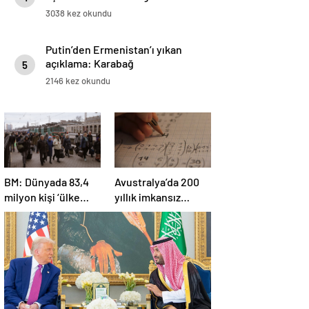
3038 kez okundu
Putin’den Ermenistan’ı yıkan
açıklama: Karabağ
5
Azerbaycan’ın ayrılmaz bir
2146 kez okundu
parçasıdır!
BM: Dünyada 83,4
Avustralya’da 200
milyon kişi ‘ülke
yıllık imkansız
içinde yerinden
matematik
edilmiş’ olarak
problemi çözüldü
yaşıyor