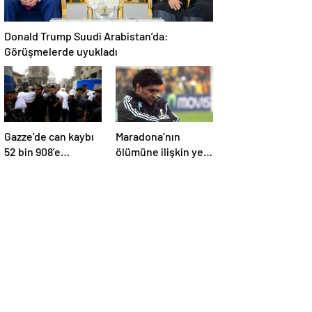
Donald Trump Suudi Arabistan’da:
Görüşmelerde uyukladı
Gazze’de can kaybı
Maradona’nın
52 bin 908’e
ölümüne ilişkin yeni
yükseldi
belgeler ortaya çıktı