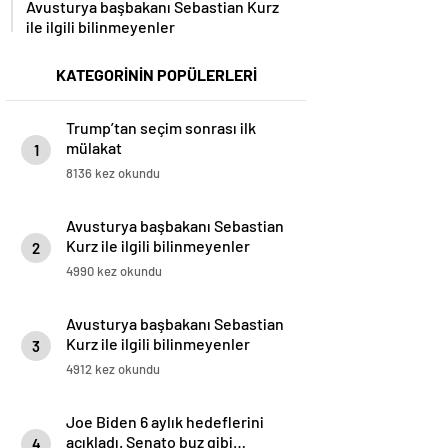
Avusturya başbakanı Sebastian Kurz
ile ilgili bilinmeyenler
KATEGORİNİN POPÜLERLERİ
Trump’tan seçim sonrası ilk
mülakat
1
8136 kez okundu
Avusturya başbakanı Sebastian
Kurz ile ilgili bilinmeyenler
2
4990 kez okundu
Avusturya başbakanı Sebastian
Kurz ile ilgili bilinmeyenler
3
4912 kez okundu
Joe Biden 6 aylık hedeflerini
açıkladı. Senato buz gibi…
4