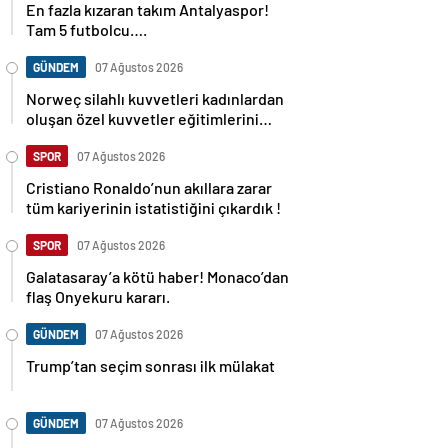
En fazla kızaran takım Antalyaspor!
Tam 5 futbolcu….
GÜNDEM
07 Ağustos 2026
Norweç silahlı kuvvetleri kadınlardan
oluşan özel kuvvetler eğitimlerini
başlattı.
SPOR
07 Ağustos 2026
Cristiano Ronaldo’nun akıllara zarar
tüm kariyerinin istatistiğini çıkardık !
SPOR
07 Ağustos 2026
Galatasaray’a kötü haber! Monaco’dan
flaş Onyekuru kararı.
GÜNDEM
07 Ağustos 2026
Trump’tan seçim sonrası ilk mülakat
GÜNDEM
07 Ağustos 2026