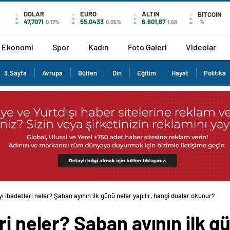
DOLAR
EURO
ALTIN
BITCOIN
47,7071
55,0433
6.601,67
%
0.17%
0.05%
1,68
Ekonomi
Spor
Kadın
Foto Galeri
Videolar
3.Sayfa
Avrupa
Bülten
Din
Eğitim
Hayat
Politika
ı ibadetleri neler? Şaban ayının ilk günü neler yapılır, hangi dualar okunur?
i neler? Şaban ayının ilk gü