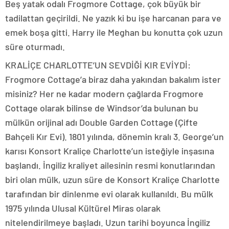
Beş yatak odalı Frogmore Cottage, çok büyük bir
tadilattan geçirildi. Ne yazık ki bu işe harcanan para ve
emek boşa gitti. Harry ile Meghan bu konutta çok uzun
süre oturmadı.
KRALİÇE CHARLOTTE’UN SEVDİĞİ KIR EVİYDİ:
Frogmore Cottage’a biraz daha yakından bakalım ister
misiniz? Her ne kadar modern çağlarda Frogmore
Cottage olarak bilinse de Windsor’da bulunan bu
mülkün orijinal adı Double Garden Cottage (Çifte
Bahçeli Kır Evi). 1801 yılında, dönemin kralı 3. George’un
karısı Konsort Kraliçe Charlotte’un isteğiyle inşasına
başlandı. İngiliz kraliyet ailesinin resmi konutlarından
biri olan mülk, uzun süre de Konsort Kraliçe Charlotte
tarafından bir dinlenme evi olarak kullanıldı. Bu mülk
1975 yılında Ulusal Kültürel Miras olarak
nitelendirilmeye başladı. Uzun tarihi boyunca İngiliz