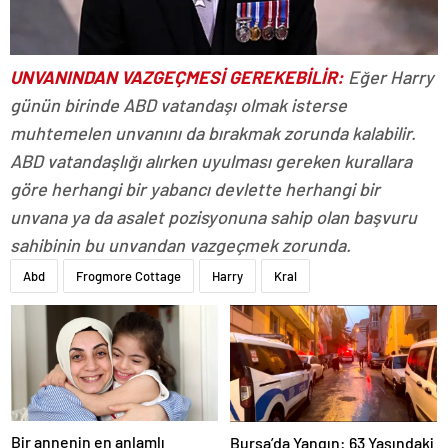
UNVANINDAN VAZGEÇMESİ GEREKEBİLİR:
Eğer Harry
günün birinde ABD vatandaşı olmak isterse
muhtemelen unvanını da bırakmak zorunda kalabilir.
ABD vatandaşlığı alırken uyulması gereken kurallara
göre herhangi bir yabancı devlette herhangi bir
unvana ya da asalet pozisyonuna sahip olan başvuru
sahibinin bu unvandan vazgeçmek zorunda.
Abd
Frogmore Cottage
Harry
Kral
Bir annenin en anlamlı
Bursa’da Yangın: 63 Yaşındaki