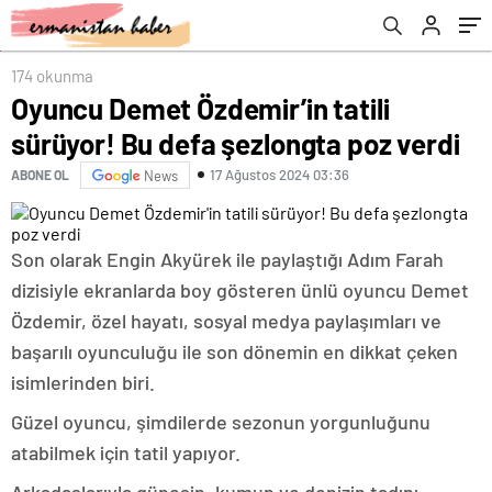
174 okunma
Oyuncu Demet Özdemir’in tatili
sürüyor! Bu defa şezlongta poz verdi
17 Ağustos 2024 03:36
ABONE OL
News
Son olarak Engin Akyürek ile paylaştığı Adım Farah
dizisiyle ekranlarda boy gösteren ünlü oyuncu Demet
Özdemir, özel hayatı, sosyal medya paylaşımları ve
başarılı oyunculuğu ile son dönemin en dikkat çeken
isimlerinden biri.
Güzel oyuncu, şimdilerde sezonun yorgunluğunu
atabilmek için tatil yapıyor.
Arkadaşlarıyla güneşin, kumun ve denizin tadını