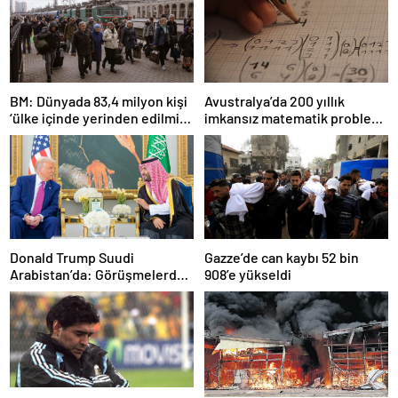
BM: Dünyada 83,4 milyon kişi
Avustralya’da 200 yıllık
‘ülke içinde yerinden edilmiş’
imkansız matematik problemi
olarak yaşıyor
çözüldü
Donald Trump Suudi
Gazze’de can kaybı 52 bin
Arabistan’da: Görüşmelerde
908’e yükseldi
uyukladı