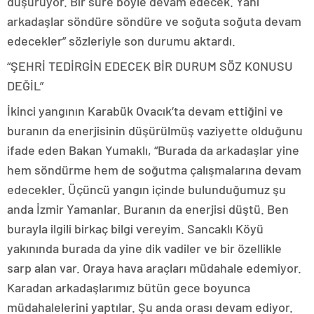
düşürüyor. Bir süre böyle devam edecek. Yani
arkadaşlar söndüre söndüre ve soğuta soğuta devam
edecekler” sözleriyle son durumu aktardı.
“ŞEHRİ TEDİRGİN EDECEK BİR DURUM SÖZ KONUSU
DEĞİL”
İkinci yangının Karabük Ovacık’ta devam ettiğini ve
buranın da enerjisinin düşürülmüş vaziyette olduğunu
ifade eden Bakan Yumaklı, “Burada da arkadaşlar yine
hem söndürme hem de soğutma çalışmalarına devam
edecekler. Üçüncü yangın içinde bulunduğumuz şu
anda İzmir Yamanlar. Buranın da enerjisi düştü. Ben
burayla ilgili birkaç bilgi vereyim. Sancaklı Köyü
yakınında burada da yine dik vadiler ve bir özellikle
sarp alan var. Oraya hava araçları müdahale edemiyor.
Karadan arkadaşlarımız bütün gece boyunca
müdahalelerini yaptılar. Şu anda orası devam ediyor.