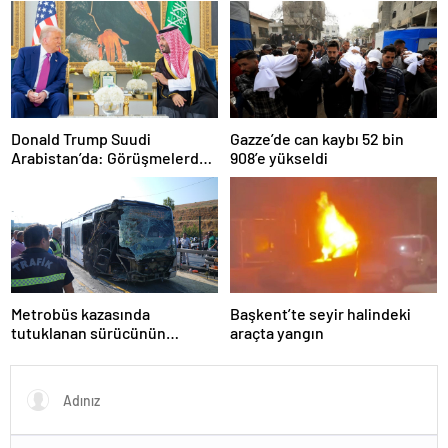
olarak yaşıyor
çözüldü
Donald Trump Suudi
Gazze’de can kaybı 52 bin
Arabistan’da: Görüşmelerde
908’e yükseldi
uyukladı
Metrobüs kazasında
Başkent’te seyir halindeki
tutuklanan sürücünün
araçta yangın
ifadesine ulaşıldı