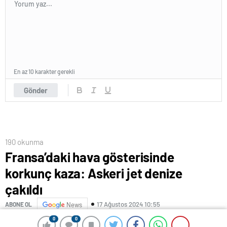
En az 10 karakter gerekli
Gönder
190 okunma
Fransa’daki hava gösterisinde
korkunç kaza: Askeri jet denize
çakıldı
17 Ağustos 2024 10:55
ABONE OL
News
0
0
0
0
Fransa
‘da düzenlenen bir hava gösterisi sırasında