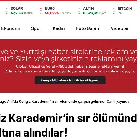
DOLAR
EURO
ALTIN
BITCOIN
47,7133
55,0224
6.523,32
%
0.16%
-0.02%
0,47
Ekonomi
Spor
Kadın
Foto Galeri
Videolar
üge Anlı’da Cengiz Karademir’in sır ölümünde çarpıcı gelişme: Canlı yayında
z Karademir’in sır ölümünd
tına alındılar!