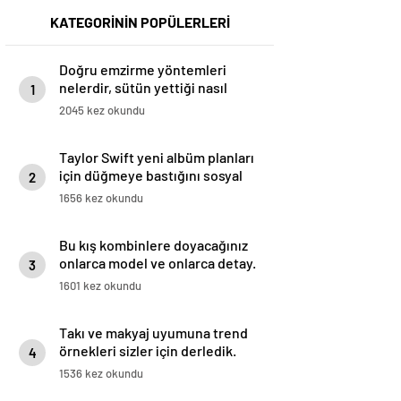
KATEGORİNİN POPÜLERLERİ
Doğru emzirme yöntemleri
nelerdir, sütün yettiği nasıl
1
anlaşılır?
2045 kez okundu
Taylor Swift yeni albüm planları
için düğmeye bastığını sosyal
2
medyadan duyurdu!
1656 kez okundu
Bu kış kombinlere doyacağınız
onlarca model ve onlarca detay.
3
1601 kez okundu
Takı ve makyaj uyumuna trend
örnekleri sizler için derledik.
4
1536 kez okundu