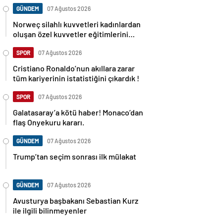
GÜNDEM
07 Ağustos 2026
Norweç silahlı kuvvetleri kadınlardan
oluşan özel kuvvetler eğitimlerini
başlattı.
SPOR
07 Ağustos 2026
Cristiano Ronaldo’nun akıllara zarar
tüm kariyerinin istatistiğini çıkardık !
SPOR
07 Ağustos 2026
Galatasaray’a kötü haber! Monaco’dan
flaş Onyekuru kararı.
GÜNDEM
07 Ağustos 2026
Trump’tan seçim sonrası ilk mülakat
GÜNDEM
07 Ağustos 2026
Avusturya başbakanı Sebastian Kurz
ile ilgili bilinmeyenler