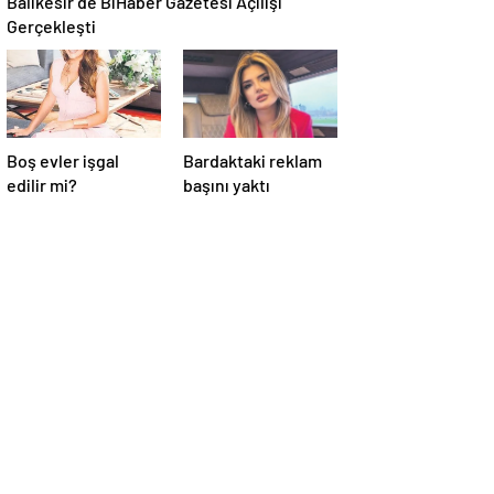
Balıkesir’de BiHaber Gazetesi Açılışı
Gerçekleşti
Boş evler işgal
Bardaktaki reklam
edilir mi?
başını yaktı