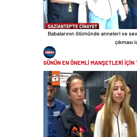
Babalarının ölümünde anneleri ve sev
çıkması i
GÜNÜN EN ÖNEMLİ MANŞETLERİ İÇİN 