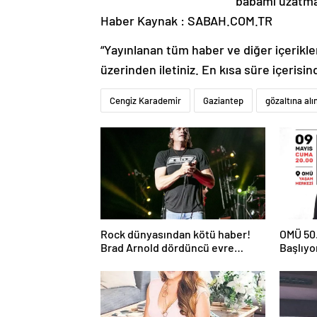
babamı uzatma
Haber Kaynak : SABAH.COM.TR
“Yayınlanan tüm haber ve diğer içerikler i
üzerinden iletiniz. En kısa süre içerisin
Cengiz Karademir
Gaziantep
gözaltına alı
Rock dünyasından kötü haber!
OMÜ 50.
Brad Arnold dördüncü evre
Başlıyo
kanser