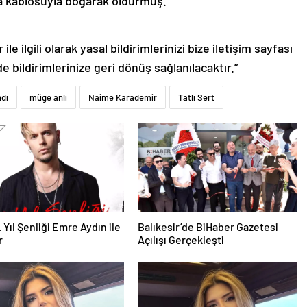
 kablosuyla boğarak öldürmüş.
le ilgili olarak yasal bildirimlerinizi bize iletişim sayfası
de bildirimlerinize geri dönüş sağlanılacaktır.”
ndı
müge anlı
Naime Karademir
Tatlı Sert
 Yıl Şenliği Emre Aydın ile
Balıkesir’de BiHaber Gazetesi
r
Açılışı Gerçekleşti