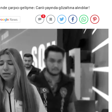
0
News