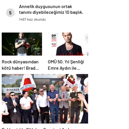
Annelik duygusunun ortak
tanımı diyebileceğimiz 10 başlık.
5
1497 kez okundu
Rock dünyasından
OMÜ 50. Yıl Şenliği
kötü haber! Brad
Emre Aydın ile
Arnold dördüncü
Başlıyor
evre kanser