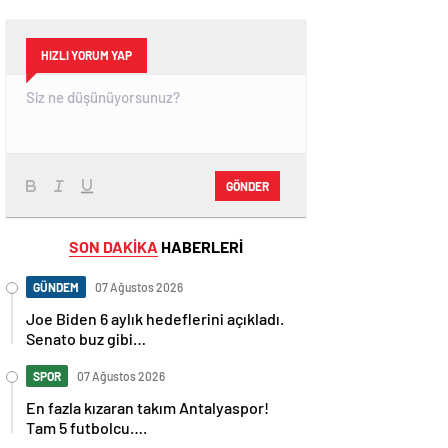
HIZLI YORUM YAP
GÖNDER
SON DAKİKA
HABERLERİ
GÜNDEM
07 Ağustos 2026
Joe Biden 6 aylık hedeflerini açıkladı.
Senato buz gibi…
SPOR
07 Ağustos 2026
En fazla kızaran takım Antalyaspor!
Tam 5 futbolcu….