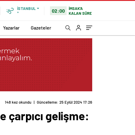
İMSAK'A
İSTANBUL
02:00
KALAN SÜRE
°
Yazarlar
Gazeteler
148 kez okundu
|
Güncelleme: 25 Eylül 2024 17:26
e çarpıcı gelişme: