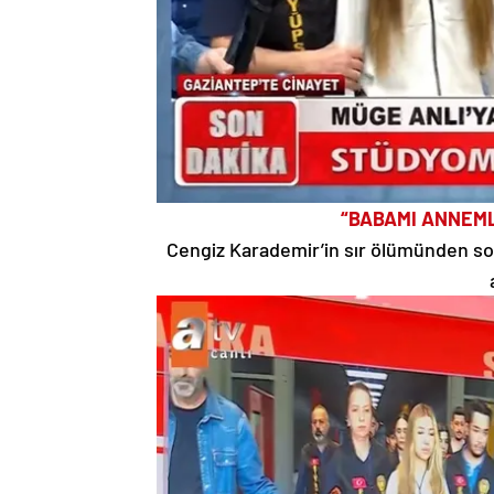
“BABAMI ANNEML
Cengiz Karademir’in sır ölümünden son