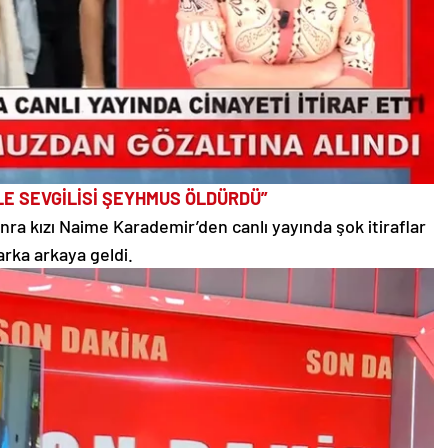
E SEVGİLİSİ ŞEYHMUS ÖLDÜRDÜ”
ra kızı Naime Karademir’den canlı yayında şok itiraflar
arka arkaya geldi.