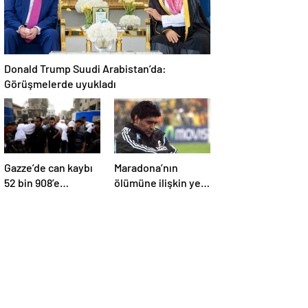
Donald Trump Suudi Arabistan’da:
Görüşmelerde uyukladı
Gazze’de can kaybı
Maradona’nın
52 bin 908’e
ölümüne ilişkin yeni
yükseldi
belgeler ortaya çıktı