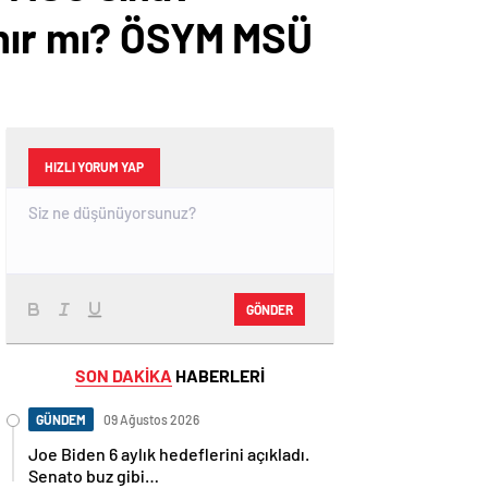
anır mı? ÖSYM MSÜ
HIZLI YORUM YAP
GÖNDER
SON DAKİKA
HABERLERİ
GÜNDEM
09 Ağustos 2026
Joe Biden 6 aylık hedeflerini açıkladı.
Senato buz gibi…