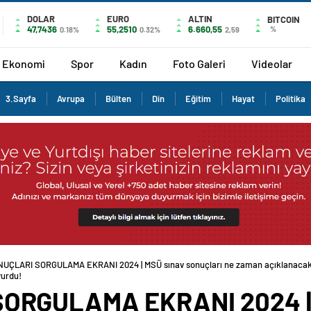
DOLAR
EURO
ALTIN
BITCOIN
47,7436
55,2510
6.660,55
%
0.18%
0.32%
2,59
Ekonomi
Spor
Kadın
Foto Galeri
Videolar
3.Sayfa
Avrupa
Bülten
Din
Eğitim
Hayat
Politika
UÇLARI SORGULAMA EKRANI 2024 | MSÜ sınav sonuçları ne zaman açıklanacak
yurdu!
ORGULAMA EKRANI 2024 | 