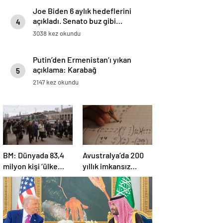
Joe Biden 6 aylık hedeflerini
açıkladı. Senato buz gibi…
4
3038 kez okundu
Putin’den Ermenistan’ı yıkan
açıklama: Karabağ
5
Azerbaycan’ın ayrılmaz bir
2147 kez okundu
parçasıdır!
BM: Dünyada 83,4
Avustralya’da 200
milyon kişi ‘ülke
yıllık imkansız
içinde yerinden
matematik
edilmiş’ olarak
problemi çözüldü
yaşıyor