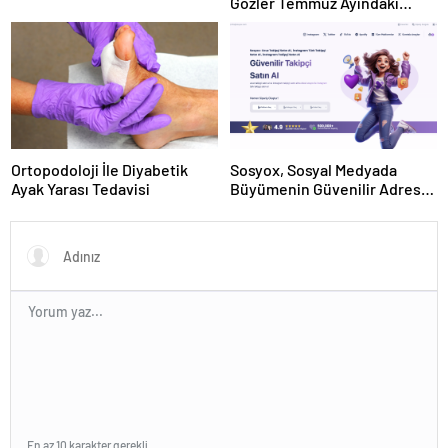
Gözler Temmuz Ayındaki
Karar Duruşmasına Çevrildi
Ortopodoloji İle Diyabetik
Sosyox, Sosyal Medyada
Ayak Yarası Tedavisi
Büyümenin Güvenilir Adresi
Olarak Öne Çıkıyor
En az 10 karakter gerekli