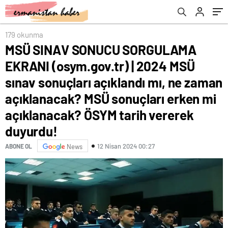
açıklandı mı, ne zaman açıklanacak? MSÜ
sonuçları erken mi açıklanacak? ÖSYM tarih
vererek duyurdu!
179 okunma
MSÜ SINAV SONUCU SORGULAMA
EKRANI (osym.gov.tr) | 2024 MSÜ
sınav sonuçları açıklandı mı, ne zaman
açıklanacak? MSÜ sonuçları erken mi
açıklanacak? ÖSYM tarih vererek
duyurdu!
12 Nisan 2024 00:27
ABONE OL
News