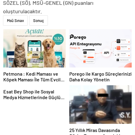
SÖZEL (SÖ), MSÜ-GENEL (GN) puanları
oluşturulacaktır.
Msü Sınav
Sonuç
Petmona : Kedi Maması ve
Porego ile Kargo Süreçlerinizi
Köpek Maması İle Tüm Evcil
Daha Kolay Yönetin
Hayvan Ürünleri
Esat Bey Shop ile Sosyal
Medya Hizmetlerinde Güçlü
Panel Deneyimi
25 Yıllık Miras Davasında