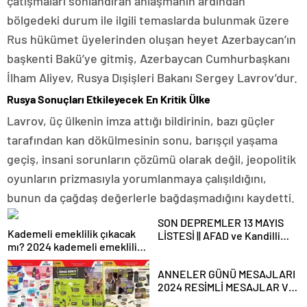
çatışmaları sonlandıran anlaşmanın ardından
bölgedeki durum ile ilgili temaslarda bulunmak üzere
Rus hükümet üyelerinden oluşan heyet Azerbaycan’ın
başkenti Bakü’ye gitmiş, Azerbaycan Cumhurbaşkanı
İlham Aliyev, Rusya Dışişleri Bakanı Sergey Lavrov’dur.
Rusya Sonuçları Etkileyecek En Kritik Ülke
Lavrov, üç ülkenin imza attığı bildirinin, bazı güçler
tarafından kan dökülmesinin sonu, barışçıl yaşama
geçiş, insani sorunların çözümü olarak değil, jeopolitik
oyunların prizmasıyla yorumlanmaya çalışıldığını,
bunun da çağdaş değerlerle bağdaşmadığını kaydetti.
SON DEPREMLER 13 MAYIS
Kademeli emeklilik çıkacak
LİSTESİ || AFAD ve Kandilli
mı? 2024 kademeli emeklilik
son dakika depremler
son dakika haberleri ve
tablosu: Erzincan, Antalya ve
gelişmeleri
ANNELER GÜNÜ MESAJLARI
Denizli depremle sallandı! Az
2024 RESİMLİ MESAJLAR VE
önce deprem mi oldu?
GÜZEL SÖZLER💐👩‍👧‍👦||