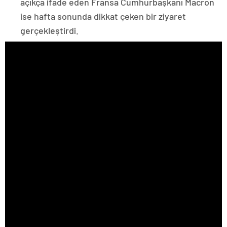
açıkça ifade eden Fransa Cumhurbaşkanı Macron
ise hafta sonunda dikkat çeken bir ziyaret
gerçekleştirdi.