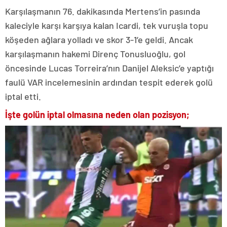
Karşılaşmanın 76. dakikasında Mertens’in pasında
kaleciyle karşı karşıya kalan Icardi, tek vuruşla topu
köşeden ağlara yolladı ve skor 3-1’e geldi. Ancak
karşılaşmanın hakemi Direnç Tonusluoğlu, gol
öncesinde Lucas Torreira’nın Danijel Aleksic’e yaptığı
faulü VAR incelemesinin ardından tespit ederek golü
iptal etti.
İşte golün iptal olmasına neden olan pozisyon;