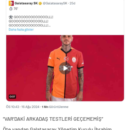
“VAR’DAKİ ARKADAŞ TESTLERİ GEÇEMEMİŞ”
Öte yandan Galatasaray Yönetim Kurulu İbrahim