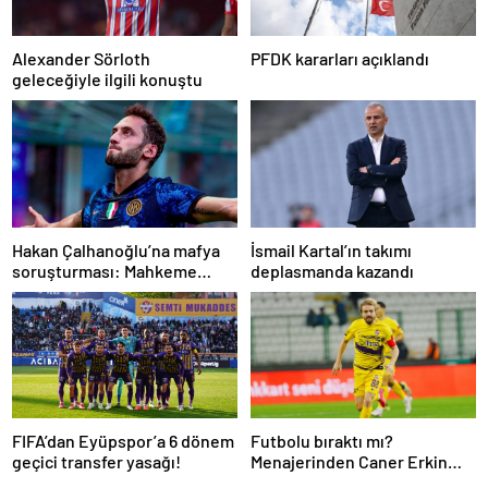
Alexander Sörloth
PFDK kararları açıklandı
geleceğiyle ilgili konuştu
Hakan Çalhanoğlu’na mafya
İsmail Kartal’ın takımı
soruşturması: Mahkeme
deplasmanda kazandı
cezasını açıkladı
FIFA’dan Eyüpspor’a 6 dönem
Futbolu bıraktı mı?
geçici transfer yasağı!
Menajerinden Caner Erkin
açıklaması