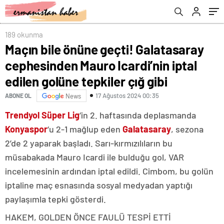
golüne tepkiler çığ gibi
189 okunma
Maçın bile önüne geçti! Galatasaray
cephesinden Mauro Icardi’nin iptal
edilen golüne tepkiler çığ gibi
17 Ağustos 2024 00:35
ABONE OL
News
Trendyol Süper Lig
‘in 2. haftasında deplasmanda
Konyaspor
‘u 2-1 mağlup eden
Galatasaray
, sezona
2’de 2 yaparak başladı. Sarı-kırmızılıların bu
müsabakada Mauro Icardi ile bulduğu gol, VAR
incelemesinin ardından iptal edildi. Cimbom, bu golün
iptaline maç esnasında sosyal medyadan yaptığı
paylaşımla tepki gösterdi.
HAKEM, GOLDEN ÖNCE FAULÜ TESPİ ETTİ