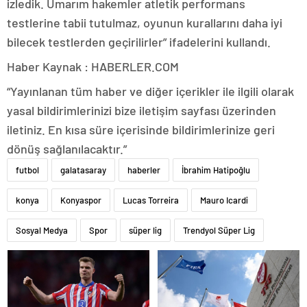
izledik. Umarım hakemler atletik performans
testlerine tabii tutulmaz, oyunun kurallarını daha iyi
bilecek testlerden geçirilirler” ifadelerini kullandı.
Haber Kaynak : HABERLER.COM
“Yayınlanan tüm haber ve diğer içerikler ile ilgili olarak
yasal bildirimlerinizi bize iletişim sayfası üzerinden
iletiniz. En kısa süre içerisinde bildirimlerinize geri
dönüş sağlanılacaktır.”
futbol
galatasaray
haberler
İbrahim Hatipoğlu
konya
Konyaspor
Lucas Torreira
Mauro Icardi
Sosyal Medya
Spor
süper lig
Trendyol Süper Lig