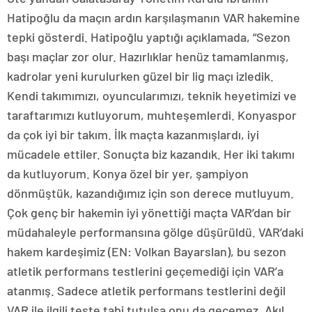
Hatipoğlu da maçın ardın karşılaşmanın VAR hakemine
tepki gösterdi. Hatipoğlu yaptığı açıklamada, “Sezon
başı maçlar zor olur. Hazırlıklar henüz tamamlanmış,
kadrolar yeni kurulurken güzel bir lig maçı izledik.
Kendi takımımızı, oyuncularımızı, teknik heyetimizi ve
taraftarımızı kutluyorum, muhteşemlerdi. Konyaspor
da çok iyi bir takım. İlk maçta kazanmışlardı, iyi
mücadele ettiler. Sonuçta biz kazandık. Her iki takımı
da kutluyorum. Konya özel bir yer, şampiyon
dönmüştük, kazandığımız için son derece mutluyum.
Çok genç bir hakemin iyi yönettiği maçta VAR’dan bir
müdahaleyle performansına gölge düşürüldü. VAR’daki
hakem kardeşimiz (EN: Volkan Bayarslan), bu sezon
atletik performans testlerini geçemediği için VAR’a
atanmış. Sadece atletik performans testlerini değil
VAR ile ilgili teste tabi tutulsa onu da geçemez. Akıl