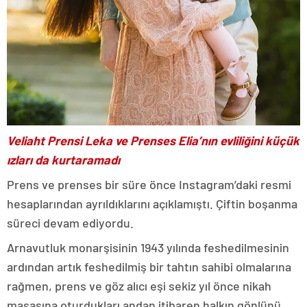
Veliaht Prensi Leka ve Prenses Elia’nın evliliğini küçük
ızları da kurtaramadı
Prens ve prenses bir süre önce Instagram’daki resmi
hesaplarından ayrıldıklarını açıklamıştı. Çiftin boşanma
süreci devam ediyordu.
Arnavutluk monarşisinin 1943 yılında feshedilmesinin
ardından artık feshedilmiş bir tahtın sahibi olmalarına
rağmen, prens ve göz alıcı eşi sekiz yıl önce nikah
masasına oturdukları andan itibaren halkın gönlünü