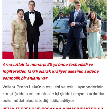
Arnavutluk’ta monarşi 80 yıl önce feshedildi ve
İngiltere’den farklı olarak kraliyet ailesinin sadece
sembolik bir anlamı var
Veliaht Prens Leka’nın eski eşi ve eski kayınpederinin
karıştığı iddia edilen bir aile içi şiddet olayının ardından
polis müdahalesi istediği iddia ediliyor.
VELİAHT PRENS VE BOŞANMA AŞMASINDAKİ EŞİNİN