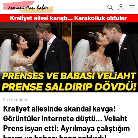
Ayrılmaya çalıştığım karım ve babası bana
saldırdı!
237 okunma
Kraliyet ailesinde skandal kavga!
Görüntüler internete düştü… Veliaht
Prens isyan etti: Ayrılmaya çalıştığım
karım ve babası bana saldırdı!