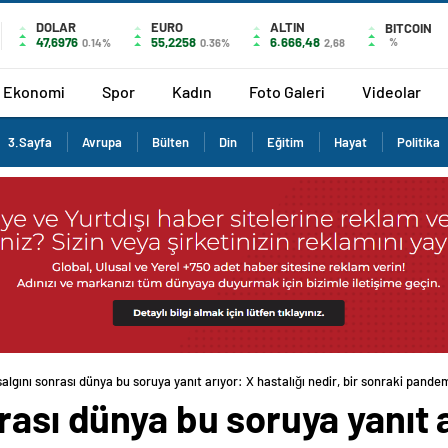
DOLAR
EURO
ALTIN
BITCOIN
47,6976
55,2258
6.666,48
%
0.14%
0.36%
2,68
Ekonomi
Spor
Kadın
Foto Galeri
Videolar
3.Sayfa
Avrupa
Bülten
Din
Eğitim
Hayat
Politika
algını sonrası dünya bu soruya yanıt arıyor: X hastalığı nedir, bir sonraki pandem
rası dünya bu soruya yanıt a