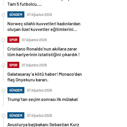
Tam 5 futbolcu….
GÜNDEM
07 Ağustos 2026
Norweç silahlı kuvvetleri kadınlardan
oluşan özel kuvvetler eğitimlerini
başlattı.
SPOR
07 Ağustos 2026
Cristiano Ronaldo’nun akıllara zarar
tüm kariyerinin istatistiğini çıkardık !
SPOR
07 Ağustos 2026
Galatasaray’a kötü haber! Monaco’dan
flaş Onyekuru kararı.
GÜNDEM
07 Ağustos 2026
Trump’tan seçim sonrası ilk mülakat
GÜNDEM
07 Ağustos 2026
Avusturya başbakanı Sebastian Kurz