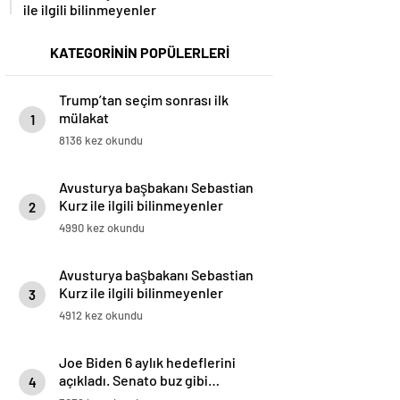
ile ilgili bilinmeyenler
KATEGORİNİN POPÜLERLERİ
Trump’tan seçim sonrası ilk
mülakat
1
8136 kez okundu
Avusturya başbakanı Sebastian
Kurz ile ilgili bilinmeyenler
2
4990 kez okundu
Avusturya başbakanı Sebastian
Kurz ile ilgili bilinmeyenler
3
4912 kez okundu
Joe Biden 6 aylık hedeflerini
açıkladı. Senato buz gibi…
4