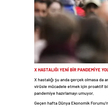
X HASTALIĞI YENİ BİR PANDEMİYE YO
X hastalığı şu anda gerçek olmasa da ara
virüsle mücadele etmek için proaktif bir
pandemiye hazırlamayı umuyor.
Geçen hafta Dünya Ekonomik Forumu’