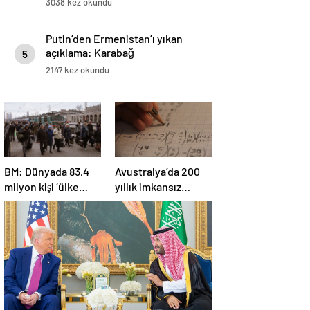
3038 kez okundu
Putin’den Ermenistan’ı yıkan
açıklama: Karabağ
5
Azerbaycan’ın ayrılmaz bir
2147 kez okundu
parçasıdır!
BM: Dünyada 83,4
Avustralya’da 200
milyon kişi ‘ülke
yıllık imkansız
içinde yerinden
matematik
edilmiş’ olarak
problemi çözüldü
yaşıyor