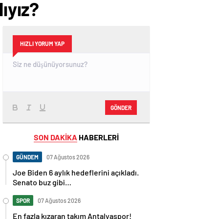
ıyız?
HIZLI YORUM YAP
GÖNDER
SON DAKİKA
HABERLERİ
GÜNDEM
07 Ağustos 2026
Joe Biden 6 aylık hedeflerini açıkladı.
Senato buz gibi…
SPOR
07 Ağustos 2026
En fazla kızaran takım Antalyaspor!