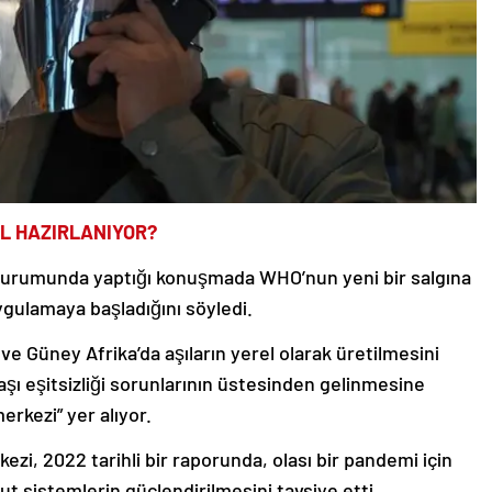
L HAZIRLANIYOR?
urumunda yaptığı konuşmada WHO’nun yeni bir salgına
uygulamaya başladığını söyledi.
e Güney Afrika’da aşıların yerel olarak üretilmesini
aşı eşitsizliği sorunlarının üstesinden gelinmesine
erkezi” yer alıyor.
zi, 2022 tarihli bir raporunda, olası bir pandemi için
t sistemlerin güçlendirilmesini tavsiye etti.