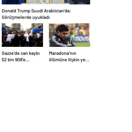
Donald Trump Suudi Arabistan’da:
Görüşmelerde uyukladı
Gazze’de can kaybı
Maradona’nın
52 bin 908’e
ölümüne ilişkin yeni
yükseldi
belgeler ortaya çıktı