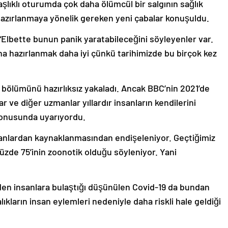
aşlıklı oturumda çok daha ölümcül bir salgının sağlık
 hazırlanmaya yönelik gereken yeni çabalar konuşuldu.
“Elbette bunun panik yaratabileceğini söyleyenler var.
a hazırlanmak daha iyi çünkü tarihimizde bu birçok kez
 bölümünü hazırlıksız yakaladı. Ancak BBC’nin 2021’de
r ve diğer uzmanlar yıllardır insanların kendilerini
 konusunda uyarıyordu.
anlardan kaynaklanmasından endişeleniyor. Geçtiğimiz
 yüzde 75’inin zoonotik olduğu söyleniyor. Yani
rden insanlara bulaştığı düşünülen Covid-19 da bundan
alıkların insan eylemleri nedeniyle daha riskli hale geldiği