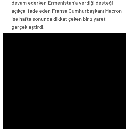
devam ederken Ermenistan’a verdiği desteği
açıkça ifade eden Fransa Cumhurbaşkanı Macron
ise hafta sonunda dikkat çeken bir ziyaret
gerçekleştirdi.