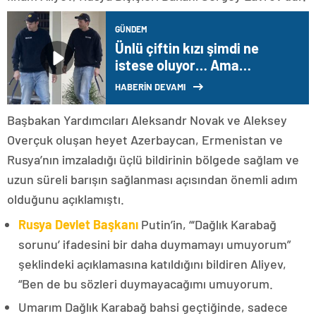
GÜNDEM
Ünlü çiftin kızı şimdi ne
istese oluyor… Ama
büyüyünce çalışmazsa tek
HABERİN DEVAMI
kuruşu olmayacak…
Çocuklara miras yok!
Başbakan Yardımcıları Aleksandr Novak ve Aleksey
Overçuk oluşan heyet Azerbaycan, Ermenistan ve
Rusya’nın imzaladığı üçlü bildirinin bölgede sağlam ve
uzun süreli barışın sağlanması açısından önemli adım
olduğunu açıklamıştı.
Rusya Devlet Başkanı
Putin’in, “‘Dağlık Karabağ
sorunu’ ifadesini bir daha duymamayı umuyorum”
şeklindeki açıklamasına katıldığını bildiren Aliyev,
“Ben de bu sözleri duymayacağımı umuyorum.
Umarım Dağlık Karabağ bahsi geçtiğinde, sadece