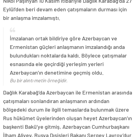
Nikol Paşinyan 10 Kasım itibariyle Dağlık Karabağ’da 27
Eylül’den beri devam eden çatışmaların durması için
bir anlaşma imzalamıştı.
İmzalanan ortak bildiriye göre Azerbaycan ve
Ermenistan güçleri anlaşmanın imzalandığı anda
bulundukları noktalarda kaldı. Böylece çatışmalar
esnasında ele geçirdiği yerleşim yerleri
Azerbaycan’ın denetimine geçmiş oldu.
Bu bir alıntı metin örneğidir.
Dağlık Karabağ’da Azerbaycan ile Ermenistan arasında
çatışmaları sonlandıran anlaşmanın ardından
bölgedeki durum ile ilgili temaslarda bulunmak üzere
Rus hükümet üyelerinden oluşan heyet Azerbaycan’ın
başkenti Bakü’ye gitmiş, Azerbaycan Cumhurbaşkanı
İlham Aliyev, Rusya Dışişleri Bakanı Sergey Lavrov’dur.