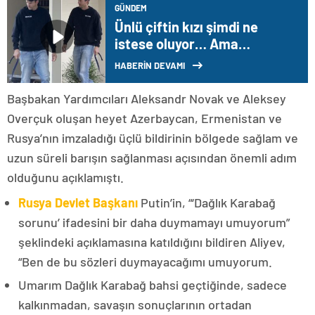
GÜNDEM
Ünlü çiftin kızı şimdi ne
istese oluyor… Ama
büyüyünce çalışmazsa tek
HABERİN DEVAMI
kuruşu olmayacak…
Çocuklara miras yok!
Başbakan Yardımcıları Aleksandr Novak ve Aleksey
Overçuk oluşan heyet Azerbaycan, Ermenistan ve
Rusya’nın imzaladığı üçlü bildirinin bölgede sağlam ve
uzun süreli barışın sağlanması açısından önemli adım
olduğunu açıklamıştı.
Rusya Devlet Başkanı
Putin’in, “‘Dağlık Karabağ
sorunu’ ifadesini bir daha duymamayı umuyorum”
şeklindeki açıklamasına katıldığını bildiren Aliyev,
“Ben de bu sözleri duymayacağımı umuyorum.
Umarım Dağlık Karabağ bahsi geçtiğinde, sadece
kalkınmadan, savaşın sonuçlarının ortadan