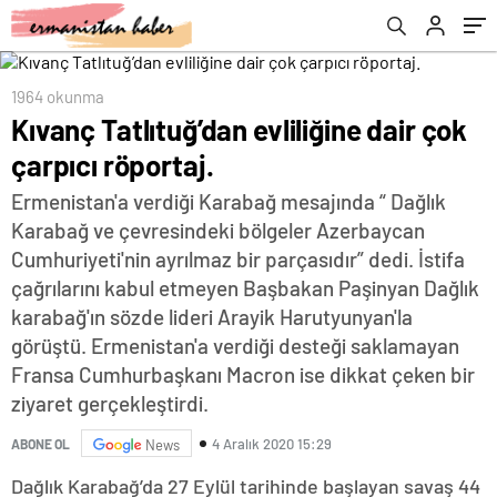
1964 okunma
Kıvanç Tatlıtuğ’dan evliliğine dair çok
çarpıcı röportaj.
Ermenistan'a verdiği Karabağ mesajında “ Dağlık
Karabağ ve çevresindeki bölgeler Azerbaycan
Cumhuriyeti'nin ayrılmaz bir parçasıdır” dedi. İstifa
çağrılarını kabul etmeyen Başbakan Paşinyan Dağlık
karabağ'ın sözde lideri Arayik Harutyunyan'la
görüştü. Ermenistan'a verdiği desteği saklamayan
Fransa Cumhurbaşkanı Macron ise dikkat çeken bir
ziyaret gerçekleştirdi.
4 Aralık 2020 15:29
ABONE OL
News
Dağlık Karabağ’da 27 Eylül tarihinde başlayan savaş 44