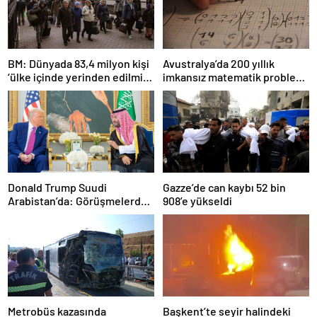
BM: Dünyada 83,4 milyon kişi
Avustralya’da 200 yıllık
‘ülke içinde yerinden edilmiş’
imkansız matematik problemi
olarak yaşıyor
çözüldü
Donald Trump Suudi
Gazze’de can kaybı 52 bin
Arabistan’da: Görüşmelerde
908’e yükseldi
uyukladı
Metrobüs kazasında
Başkent’te seyir halindeki