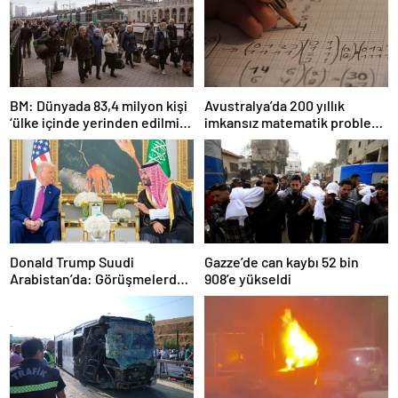
BM: Dünyada 83,4 milyon kişi
Avustralya’da 200 yıllık
‘ülke içinde yerinden edilmiş’
imkansız matematik problemi
olarak yaşıyor
çözüldü
Donald Trump Suudi
Gazze’de can kaybı 52 bin
Arabistan’da: Görüşmelerde
908’e yükseldi
uyukladı