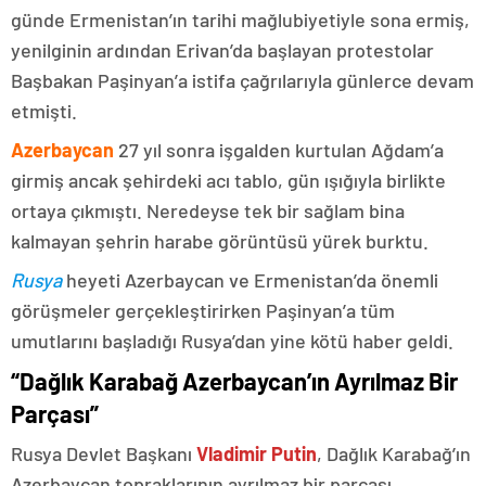
günde Ermenistan’ın tarihi mağlubiyetiyle sona ermiş,
yenilginin ardından Erivan’da başlayan protestolar
Başbakan Paşinyan’a istifa çağrılarıyla günlerce devam
etmişti.
Azerbaycan
27 yıl sonra işgalden kurtulan Ağdam’a
girmiş ancak şehirdeki acı tablo, gün ışığıyla birlikte
ortaya çıkmıştı. Neredeyse tek bir sağlam bina
kalmayan şehrin harabe görüntüsü yürek burktu.
Rusya
heyeti Azerbaycan ve Ermenistan’da önemli
görüşmeler gerçekleştirirken Paşinyan’a tüm
umutlarını başladığı Rusya’dan yine kötü haber geldi.
“Dağlık Karabağ Azerbaycan’ın Ayrılmaz Bir
Parçası”
Rusya Devlet Başkanı
Vladimir Putin
, Dağlık Karabağ’ın
Azerbaycan topraklarının ayrılmaz bir parçası