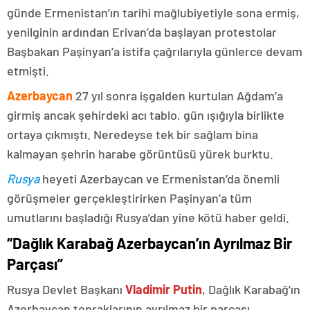
günde Ermenistan’ın tarihi mağlubiyetiyle sona ermiş,
yenilginin ardından Erivan’da başlayan protestolar
Başbakan Paşinyan’a istifa çağrılarıyla günlerce devam
etmişti.
Azerbaycan
27 yıl sonra işgalden kurtulan Ağdam’a
girmiş ancak şehirdeki acı tablo, gün ışığıyla birlikte
ortaya çıkmıştı. Neredeyse tek bir sağlam bina
kalmayan şehrin harabe görüntüsü yürek burktu.
Rusya
heyeti Azerbaycan ve Ermenistan’da önemli
görüşmeler gerçekleştirirken Paşinyan’a tüm
umutlarını başladığı Rusya’dan yine kötü haber geldi.
“Dağlık Karabağ Azerbaycan’ın Ayrılmaz Bir
Parçası”
Rusya Devlet Başkanı
Vladimir Putin
, Dağlık Karabağ’ın
Azerbaycan topraklarının ayrılmaz bir parçası