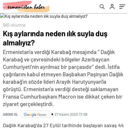
995 okunma
Kış aylarında neden ılık suyla duş
almalıyız?
Ermenistan'a verdiği Karabağ mesajında “ Dağlık
Karabağ ve çevresindeki bölgeler Azerbaycan
Cumhuriyeti'nin ayrılmaz bir parçasıdır” dedi. İstifa
çağrılarını kabul etmeyen Başbakan Paşinyan Dağlık
karabağ'ın sözde lideri Arayik Harutyunyan'la
görüştü. Ermenistan'a verdiği desteği saklamayan
Fransa Cumhurbaşkanı Macron ise dikkat çeken bir
ziyaret gerçekleştirdi.
27 Kasım 2020 17:09
ABONE OL
News
Dağlık Karabağ’da 27 Eylül tarihinde başlayan savaş 44