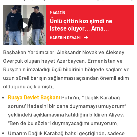
MAGAZIN
Ünlü çiftin kızı şimdi ne
istese oluyor… Ama
büyüyünce çalışmazsa tek
HABERİN DEVAMI
kuruşu olmayacak…
Çocuklara miras yok!
Başbakan Yardımcıları Aleksandr Novak ve Aleksey
Overçuk oluşan heyet Azerbaycan, Ermenistan ve
Rusya’nın imzaladığı üçlü bildirinin bölgede sağlam ve
uzun süreli barışın sağlanması açısından önemli adım
olduğunu açıklamıştı.
Rusya Devlet Başkanı
Putin’in, “‘Dağlık Karabağ
sorunu’ ifadesini bir daha duymamayı umuyorum”
şeklindeki açıklamasına katıldığını bildiren Aliyev,
“Ben de bu sözleri duymayacağımı umuyorum.
Umarım Dağlık Karabağ bahsi geçtiğinde, sadece