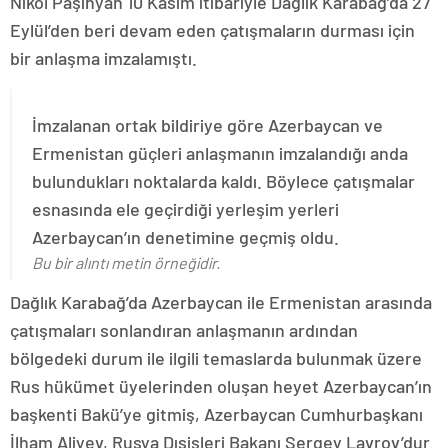
Nikol Paşinyan 10 Kasım itibariyle Dağlık Karabağ’da 27
Eylül’den beri devam eden çatışmaların durması için
bir anlaşma imzalamıştı.
İmzalanan ortak bildiriye göre Azerbaycan ve
Ermenistan güçleri anlaşmanın imzalandığı anda
bulundukları noktalarda kaldı. Böylece çatışmalar
esnasında ele geçirdiği yerleşim yerleri
Azerbaycan’ın denetimine geçmiş oldu.
Bu bir alıntı metin örneğidir.
Dağlık Karabağ’da Azerbaycan ile Ermenistan arasında
çatışmaları sonlandıran anlaşmanın ardından
bölgedeki durum ile ilgili temaslarda bulunmak üzere
Rus hükümet üyelerinden oluşan heyet Azerbaycan’ın
başkenti Bakü’ye gitmiş, Azerbaycan Cumhurbaşkanı
İlham Aliyev, Rusya Dışişleri Bakanı Sergey Lavrov’dur.