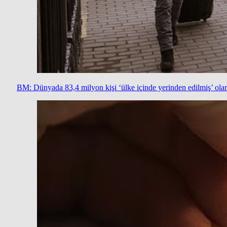
BM: Dünyada 83,4 milyon kişi ‘ülke içinde yerinden edilmiş’ ola