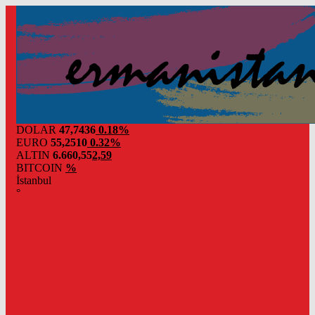
DOLAR
47,7436
0.18%
EURO
55,2510
0.32%
ALTIN
6.660,55
2,59
BITCOIN
%
İstanbul
°