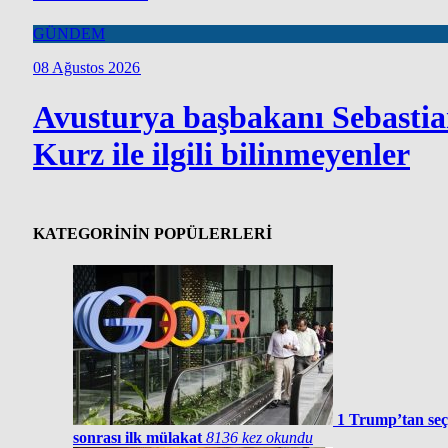
GÜNDEM
08 Ağustos 2026
Avusturya başbakanı Sebasti
Kurz ile ilgili bilinmeyenler
KATEGORİNİN POPÜLERLERİ
1
Trump’tan se
sonrası ilk mülakat
8136 kez okundu