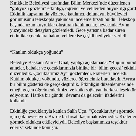
Kırıkkale Belediyesi tarafından Bilim Merkezi’nde düzenlenen
“gökyüzü gözlem” etkinliği, öğrenci ve velilerden büyük ilgi görd
Etkinlik kapsamında yüzlerce katılımcı, dolunayın büyüleyici
görüntüsünü teleskopla yakından inceleme fırsatı buldu. Teleskop
başında uzun kuyruklar oluşturan katılımcılar, heyecanla Ay’ın
yüzeyindeki detayları gözlemledi. Gece yarısına kadar süren
etkinlikte çocuklara balon, velilere ise çeşitli hediyeler verildi.
“Katılım oldukça yoğundu”
Belediye Başkanı Ahmet Önal, yaptığı açıklamada, “Bugün bura
anneler, babalar ve çocuklarımızla birlikte bir ‘bilim gecesi’ etkinli
düzenledik. Çocuklarımız Ay’ı gözlemledi, kraterleri inceledi.
Katılım oldukça yoğundu, yüzlerce öğrencimiz buradaydı. Ayrıca
bir bilim gösterisi de gerçekleştirdik. Etkinliğin düzenlenmesinde
emeği geçen öğretmenlerimize ve katkı sağlayan herkese teşekkür
ediyorum. Harika bir gündü, devamı da gelecek” ifadelerini
kullandı.
Etkinliğe çocuklarıyla katılan Salih Uçu, “Çocuklar Ay’ı görmek
için çok hevesliydi. Biz de bu fırsatı kaçırmak istemedik. Kraterler
görmek oldukça etkileyiciydi. Belediye başkanımıza teşekkür
ederiz” şeklinde konuştu.