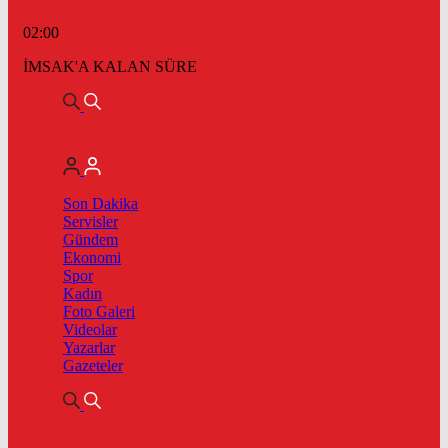
02:00
İMSAK'A KALAN SÜRE
Son Dakika
Servisler
Gündem
Ekonomi
Spor
Kadın
Foto Galeri
Videolar
Yazarlar
Gazeteler