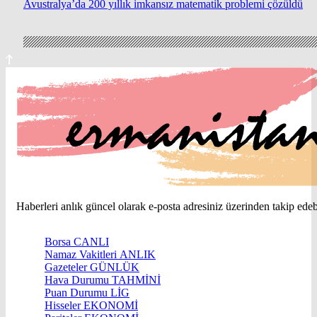
Avustralya’da 200 yıllık imkansız matematik problemi çözüldü
Haberleri anlık güncel olarak e-posta adresiniz üzerinden takip edebi
Borsa
CANLI
Namaz Vakitleri
ANLIK
Gazeteler
GÜNLÜK
Hava Durumu
TAHMİNİ
Puan Durumu
LİG
Hisseler
EKONOMİ