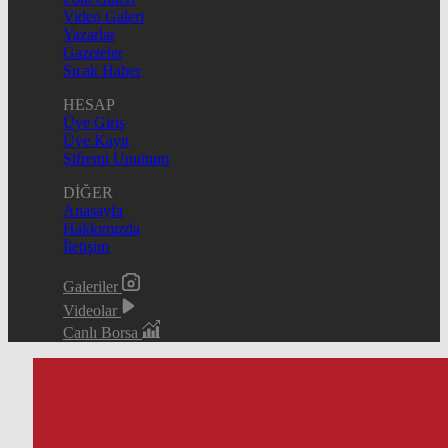
Video Galeri
Yazarlar
Gazeteler
Sıcak Haber
HESAP
Üye Giriş
Üye Kayıt
Şifremi Unuttum
DİĞER
Anasayfa
Hakkımızda
İletişim
Galeriler
Videolar
Canlı Borsa