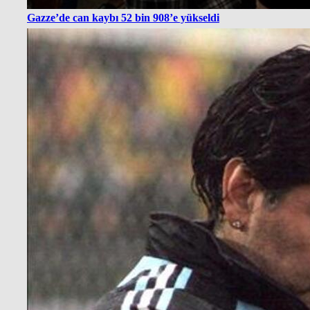
Gazze’de can kaybı 52 bin 908’e yükseldi