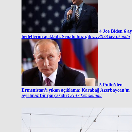
4
Joe Biden 6 ay
hedeflerini açıkladı. Senato buz gibi…
3038 kez okundu
5
Putin’den
Ermenistan’ı yıkan açıklama: Karabağ Azerbaycan’ın
ayrılmaz bir parçasıdır!
2147 kez okundu