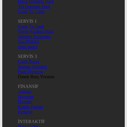
Hava Durumu Dark
Yol Durumu Dark
Canlı Tv Light
SERVİS 1
Canlı Tv Dark
Yayın Akışları Dark
Nöbetçi Eczaneler
Son Dakika
smm panel
SERVİS 3
Canlı Borsa
Namaz Vakitleri
Puan Durumu
Örnek Burç Yorumu
FİNANSİF
Altınlar
Dövizler
Hisseler
Kripto Paralar
Pariteler
İNTERAKTİF
Foto Galeri