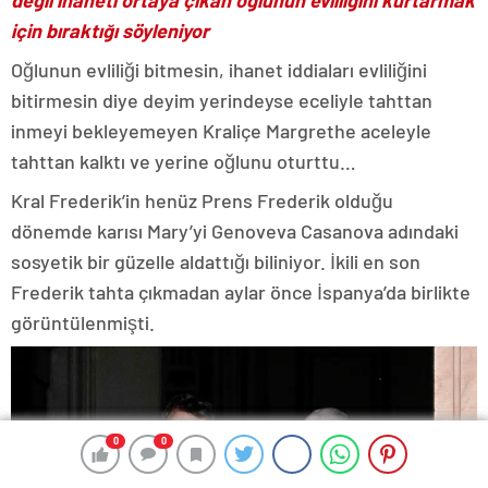
değil ihaneti ortaya çıkan oğlunun evliliğini kurtarmak
için bıraktığı söyleniyor
Oğlunun evliliği bitmesin, ihanet iddiaları evliliğini
bitirmesin diye deyim yerindeyse eceliyle tahttan
inmeyi bekleyemeyen Kraliçe Margrethe aceleyle
tahttan kalktı ve yerine oğlunu oturttu…
Kral Frederik’in henüz Prens Frederik olduğu
dönemde karısı Mary’yi Genoveva Casanova adındaki
sosyetik bir güzelle aldattığı biliniyor. İkili en son
Frederik tahta çıkmadan aylar önce İspanya’da birlikte
görüntülenmişti.
0
0
0
0
0
0