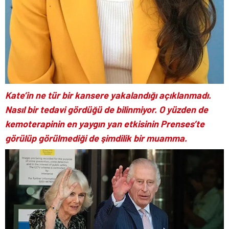
Kate’in ne tür bir kansere yakalandığı açıklanmadı.
Nasıl bir tedavi gördüğü de bilinmiyor. O yüzden de
kemoterapinin en yaygın yan etkisinin Prenses’te
görülüp görülmediği de şimdilik bir muamma.