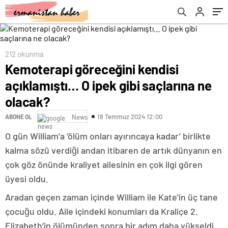
onu kral yaptı… Kraliyet ailesinde yeni
belli oldu!
fotoğraf krizi!
212 okunma
Kemoterapi göreceğini kendisi
açıklamıştı… O ipek gibi saçlarına ne
olacak?
18 Temmuz 2024 12:00
ABONE OL
News
O gün William’a ‘ölüm onları ayırıncaya kadar’ birlikte
kalma sözü verdiği andan itibaren de artık dünyanın en
çok göz önünde kraliyet ailesinin en çok ilgi gören
üyesi oldu.
Aradan geçen zaman içinde William ile Kate’in üç tane
çocuğu oldu. Aile içindeki konumları da Kraliçe 2.
Elizabeth’in ölümünden sonra bir adım daha yükseldi.