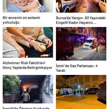
Bir annenin en anlamlı
Bursa’da Yangın: 63 Yaşındaki
yolculuğu
Engelli Kadın Hayatını
Kaybetti
Alzheimer Risk Faktörleri
İzmir’de Gaz Patlaması: 4
Genç Yaşlarda Belirginleşiyor
Yaralı
İnegöl’de Öğrenci Yurdunda