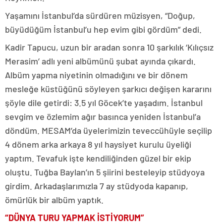
Yaşamını İstanbul’da sürdüren müzisyen, “Doğup,
büyüdüğüm İstanbul’u hep evim gibi gördüm” dedi.
Kadir Tapucu, uzun bir aradan sonra 10 şarkılık ‘Kılıçsız
Merasim’ adlı yeni albümünü şubat ayında çıkardı.
Albüm yapma niyetinin olmadığını ve bir dönem
mesleğe küstüğünü söyleyen şarkıcı değişen kararını
şöyle dile getirdi: 3.5 yıl Göcek’te yaşadım. İstanbul
sevgim ve özlemim ağır basınca yeniden İstanbul’a
döndüm. MESAM’da üyelerimizin teveccühüyle seçilip
4 dönem arka arkaya 8 yıl haysiyet kurulu üyeliği
yaptım. Tevafuk işte kendiliğinden güzel bir ekip
oluştu. Tuğba Baylan’ın 5 şiirini besteleyip stüdyoya
girdim. Arkadaşlarımızla 7 ay stüdyoda kapanıp,
ömürlük bir albüm yaptık.
“DÜNYA TURU YAPMAK İSTİYORUM”