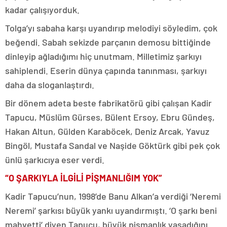
kadar çalışıyorduk.
Tolga’yı sabaha karşı uyandırıp melodiyi söyledim, çok
beğendi. Sabah sekizde parçanın demosu bittiğinde
dinleyip ağladığımı hiç unutmam. Milletimiz şarkıyı
sahiplendi. Eserin dünya çapında tanınması, şarkıyı
daha da sloganlaştırdı.
Bir dönem adeta beste fabrikatörü gibi çalışan Kadir
Tapucu, Müslüm Gürses, Bülent Ersoy, Ebru Gündeş,
Hakan Altun, Gülden Karaböcek, Deniz Arcak, Yavuz
Bingöl, Mustafa Sandal ve Naşide Göktürk gibi pek çok
ünlü şarkıcıya eser verdi.
“O ŞARKIYLA İLGİLİ PİŞMANLIĞIM YOK”
Kadir Tapucu’nun, 1998’de Banu Alkan’a verdiği ‘Neremi
Neremi’ şarkısı büyük yankı uyandırmıştı. ‘O şarkı beni
mahvetti’ diyen Tapucu, büyük pişmanlık yaşadığını