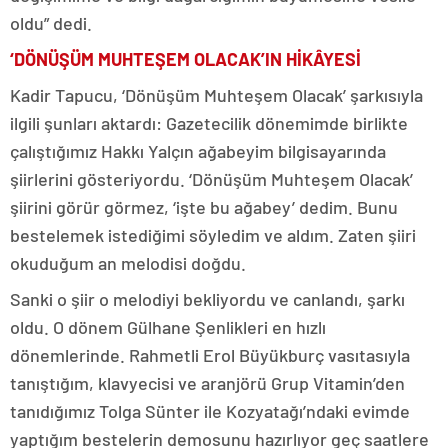
oldu” dedi.
‘DÖNÜŞÜM MUHTEŞEM OLACAK’IN HİKÂYESİ
Kadir Tapucu, ‘Dönüşüm Muhteşem Olacak’ şarkısıyla
ilgili şunları aktardı: Gazetecilik dönemimde birlikte
çalıştığımız Hakkı Yalçın ağabeyim bilgisayarında
şiirlerini gösteriyordu. ‘Dönüşüm Muhteşem Olacak’
şiirini görür görmez, ‘işte bu ağabey’ dedim. Bunu
bestelemek istediğimi söyledim ve aldım. Zaten şiiri
okuduğum an melodisi doğdu.
Sanki o şiir o melodiyi bekliyordu ve canlandı, şarkı
oldu. O dönem Gülhane Şenlikleri en hızlı
dönemlerinde. Rahmetli Erol Büyükburç vasıtasıyla
tanıştığım, klavyecisi ve aranjörü Grup Vitamin’den
tanıdığımız Tolga Sünter ile Kozyatağı’ndaki evimde
yaptığım bestelerin demosunu hazırlıyor geç saatlere