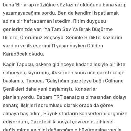
bana ‘Bir arap müziğine söz lazım’ olduğunu bana yazıp
yazamayacağımı sordu. Ben de kendimi ispatlamak
adına bir hafta zaman istedim. Ritim duygusu
genlerimizde var. ‘Ya Tam Sev Ya Bırak Düşürme
Dillere. Ömrümüz Geçseydi Seninle Birlikte’ sözlerini
yazdım ve ilk eserimi 11 yaşımdayken Gülden
Karaböcek okudu.
Kadir Tapucu, askere gidinceye kadar ailesiyle birlikte
sahneye çıkıyormuş. Askerden sonra ise gazeteciliğe
başlamış. Tapucu, “Çalıştığım gazeteye bağlı Gülhane
Şenlikleri daha yeni başlamıştı. Konserler
planlanıyordu. Babam TRT sanatçısı olmasından dolayı
sanatçı ilşkileri sorumlusu olarak orada da görev
almaya başladım. Büyük starların konserlerini organize
ediyordum. Gazetecilik sosyal çevremin, zihinsel
değişimime ve bilgi dağarcığımın büyümesine vesile