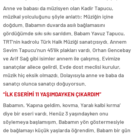
Anne ve babası da müzisyen olan Kadir Tapucu,
müzikal yolculuğunu şöyle anlattı: Müziğin içine
doğdum. Babamın duvarda asılı bağlamasını
gördüğümde sıkı sıkı sarıldım. Babam Yavuz Tapucu,
TRT’nin kadrolu Türk Halk Müziği sanatçısıydı. Annem
Sevim Tapucu’nun 45’lik plakları vardı. Orhan Gencebay
ve Arif Sağ gibi isimler annem ile çalışmış. Evimize
sanatçılar ailece gelirdi. Evde dost meclisi kurulur,
müzik hiç eksik olmazdı. Dolayısıyla anne ve baba da
sanatçı olunca sanatçı doğuyorsun.
“İLK ESERİMİ 11 YAŞIMDAYKEN ÇIKARDIM”
Babamın, ‘Kapına geldim, kovma. Yaralı kalbi kırma’
diye bir eseri vardı. Henüz 3 yaşındayken onu
söylemeya başlamışım. Babamın yön göstermesiyle
de bağlamayı küçük yaşlarda öğrendim. Babam bir gün