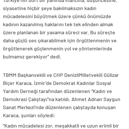
Türkiye’nin dört bir yanında inancına, düşüncesine,
siyasetine hiçbir şeye bakılmaksızın kadın
mücadelesini büyütmek üzere çünkü önümüzde
kadının kazanılmış haklarını tek tek elinden almak
üzere planlanan bir yasama süreci var. Bu süreçte
daha güçlü ses çıkarabilmek için örgütlenmenin ve
örgütlenerek güçlenmenin yol ve yöntemlerinde
bulmamız gerekiyor” dedi.
TBMM Başkanvekili ve CHP DenizliMilletvekili Gülizar
Biçer Karaca, İzmir’de Demokrat Kadınlar Sosyal
Yardım Derneği tarafından düzenlenen “Kadın ve
Demokrasi Çalıştayı”na katıldı. Ahmet Adnan Saygun
Sanat Merkezi’nde düzenlenen çalıştayda konuşan
Karaca, şunları söyledi:
“Kadın mücadelesi zor, meşakkatli ve uzun erimli bir