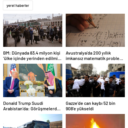
yerel haberler
BM: Dünyada 83,4 milyon kişi
Avustralya’da 200 yıllık
‘ülke içinde yerinden edilmiş’
imkansız matematik problemi
olarak yaşıyor
çözüldü
Donald Trump Suudi
Gazze’de can kaybı 52 bin
Arabistan’da: Görüşmelerde
908’e yükseldi
uyukladı