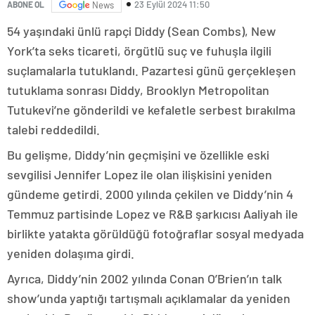
23 Eylül 2024 11:50
ABONE OL
News
54 yaşındaki ünlü rapçi Diddy (Sean Combs), New
York’ta seks ticareti, örgütlü suç ve fuhuşla ilgili
suçlamalarla tutuklandı. Pazartesi günü gerçekleşen
tutuklama sonrası Diddy, Brooklyn Metropolitan
Tutukevi’ne gönderildi ve kefaletle serbest bırakılma
talebi reddedildi.
Bu gelişme, Diddy’nin geçmişini ve özellikle eski
sevgilisi Jennifer Lopez ile olan ilişkisini yeniden
gündeme getirdi. 2000 yılında çekilen ve Diddy’nin 4
Temmuz partisinde Lopez ve R&B şarkıcısı Aaliyah ile
birlikte yatakta görüldüğü fotoğraflar sosyal medyada
yeniden dolaşıma girdi.
Ayrıca, Diddy’nin 2002 yılında Conan O’Brien’ın talk
show’unda yaptığı tartışmalı açıklamalar da yeniden