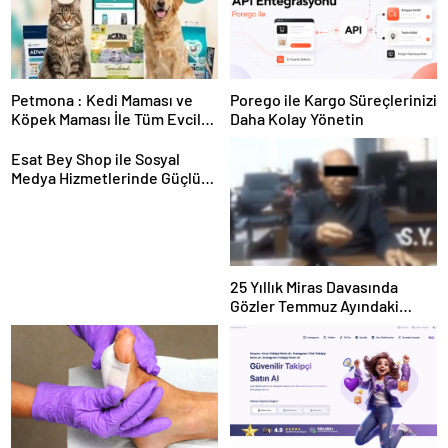
Petmona : Kedi Maması ve
Porego ile Kargo Süreçlerinizi
Köpek Maması İle Tüm Evcil
Daha Kolay Yönetin
Hayvan Ürünleri
Esat Bey Shop ile Sosyal
Medya Hizmetlerinde Güçlü
Panel Deneyimi
25 Yıllık Miras Davasında
Gözler Temmuz Ayındaki
Karar Duruşmasına Çevrildi