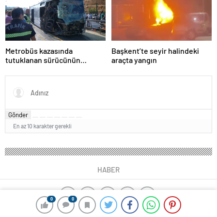
Metrobüs kazasında
Başkent’te seyir halindeki
tutuklanan sürücünün
araçta yangın
ifadesine ulaşıldı
Gönder
En az 10 karakter gerekli
HABER
0
0
ajax alarm