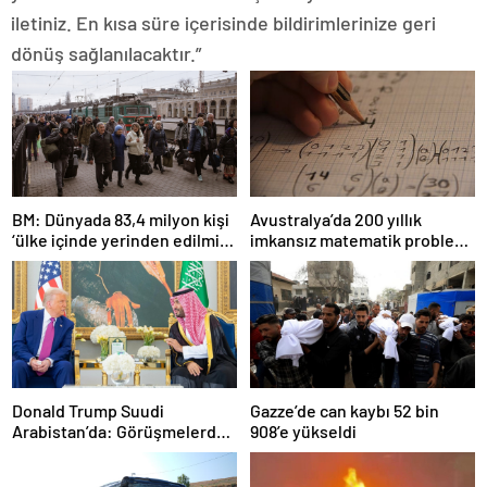
iletiniz. En kısa süre içerisinde bildirimlerinize geri
dönüş sağlanılacaktır.”
BM: Dünyada 83,4 milyon kişi
Avustralya’da 200 yıllık
‘ülke içinde yerinden edilmiş’
imkansız matematik problemi
olarak yaşıyor
çözüldü
Donald Trump Suudi
Gazze’de can kaybı 52 bin
Arabistan’da: Görüşmelerde
908’e yükseldi
uyukladı